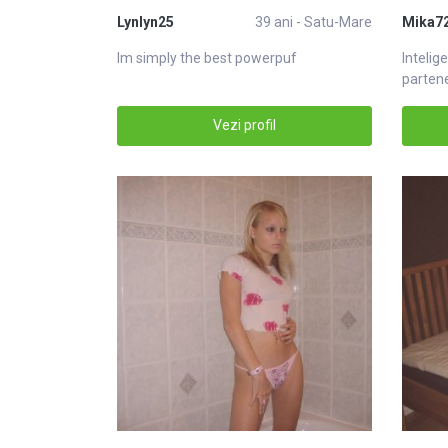
Lynlyn25
39 ani - Satu-Mare
Mika7
Im simply the best powerpuf
Intelig
partene
Vezi profil