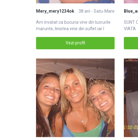
Mery_mery1234ok
38 ani - Satu-Mare
Blue_a
Am invatat ca bucuria vine din lucrurile
SUNT O
marunte, linistea vine din suflet iar l
VIATA
Vezi profil