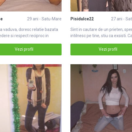
ne
29 ani - Satu-Mare
Pisidulce22
27 ani - S
 vaduva, doresc relatie bazata
Sint in cautare de un prieten, spe
edere si respect reciproc in
intilnesc pe tine, stiu ca exsisti. C
a
Vezi profil
Vezi profil