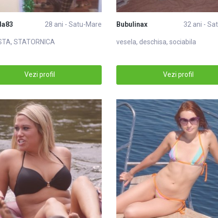
da83
28 ani - Satu-Mare
Bubulinax
32 ani - S
STA, STATORNICA
vesela, deschisa, sociabila
Vezi profil
Vezi profil