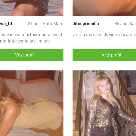
esc_td
31 ani - Satu-Mare
Jifcupriscilla
35 ani - S
 este infinit mai fascinanta decat
vrei sa ma cunosti, vino mai apr
enta. Inteligenta are limitele
Vezi profil
Vezi profil