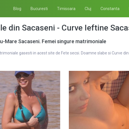
Blog
Bucuresti
Timisoara
Cluj
Constanta
e din Sacaseni - Curve Ieftine Saca
atu-Mare Sacaseni. Femei singure matrimoniale
moniale gasesti in acest site de Fete secsi. Doamne slabe si Curve din 