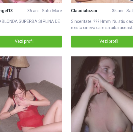
ngel13
36 ani - Satu-Mare
Claudialozan
35 ani - S
 BLONDA SUPERBA SI PLINA DE
Sinceritate. ??? Hmm. Nu stiu da
exista cineva care sa aiba aceasta
Vezi profil
Vezi profil