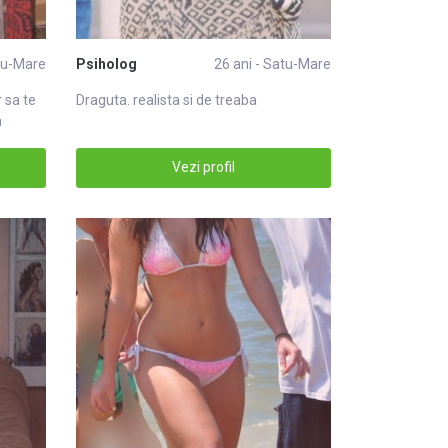
atu-Mare
Psiholog
26 ani - Satu-Mare
r sa te
Draguta. realista si de treaba
a
Vezi profil