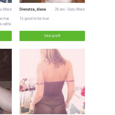
atu-Mare
Dienutza_diana
26 ani - Satu-Mare
ca mai
To good to be true
 calita
Vezi profil