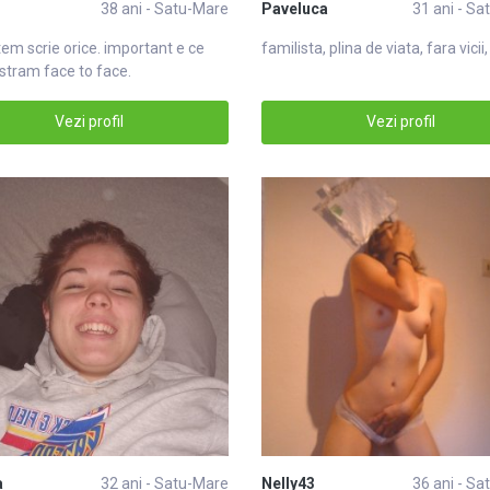
38 ani - Satu-Mare
Paveluca
31 ani - S
tem scrie orice. important e ce
familista, plina de viata, fara vicii,
tram face to face.
Vezi profil
Vezi profil
a
32 ani - Satu-Mare
Nelly43
36 ani - S