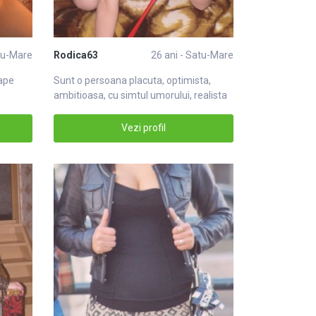
atu-Mare
Rodica63
26 ani - Satu-Mare
oape
Sunt o persoana placuta, optimista,
ambitioasa, cu simtul umorului, realista
si
Vezi profil