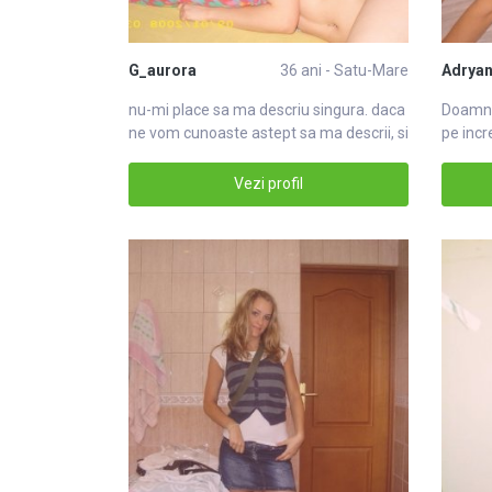
G_aurora
36 ani - Satu-Mare
Adrya
nu-mi place sa ma descriu singura. daca
Doamna
ne vom cunoaste astept sa ma descrii, si
pe incr
vedere
Vezi profil