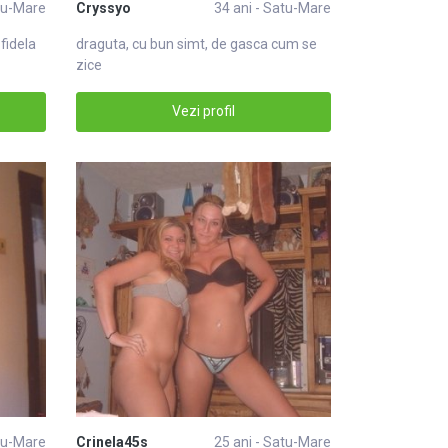
atu-Mare
Cryssyo
34 ani - Satu-Mare
 fidela
draguta, cu bun simt, de gasca cum se
zice
Vezi profil
atu-Mare
Crinela45s
25 ani - Satu-Mare