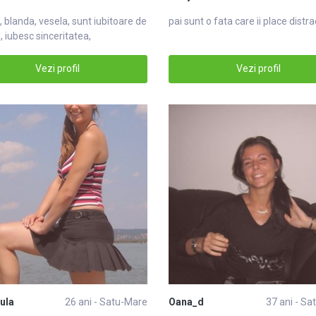
 blanda, vesela, sunt iubitoare de
pai sunt o fata care ii place distra
 iubesc sinceritatea,
Vezi profil
Vezi profil
ula
26 ani - Satu-Mare
Oana_d
37 ani - S