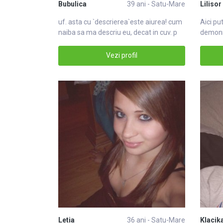
Bubulica
39 ani - Satu-Mare
Lilisor
uf. asta cu `descrierea`este aiurea! cum
Aici pu
naiba sa ma descriu eu, decat in cuv. p
demons
Vezi profil
Letia
36 ani - Satu-Mare
Klacik