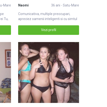
atu-Mare
Naomi
36 ani - Satu-Mare
 pe
Comunicativa, multiple preocupari,
ei Tu,
apreciez oamenii inteligenti si cu simtul
umo
Vezi profil