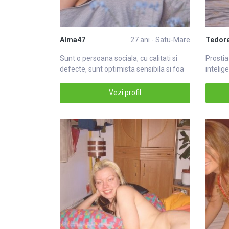
Alma47
27 ani - Satu-Mare
Tedor
Sunt o persoana sociala, cu calitati si
Prostia
defecte, sunt optimista sensibila si foa
intelig
Vezi profil