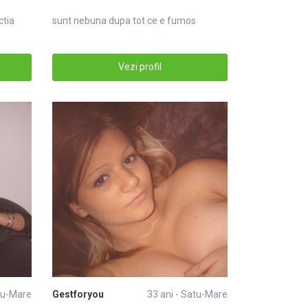
ctia
sunt nebuna dupa tot ce e fumos
Vezi profil
atu-Mare
Gestforyou
33 ani - Satu-Mare