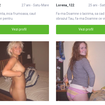
2
27 ani - Satu-Mare
Lorena_122
25 ani - S
enta, inca frumoasa, caut
Fa-ma Doamne o lacrima, sa cad
r pentru.
obrazul Tau, fa-ma Doamne ce vr
Esti pe
Vezi profil
Vezi profil