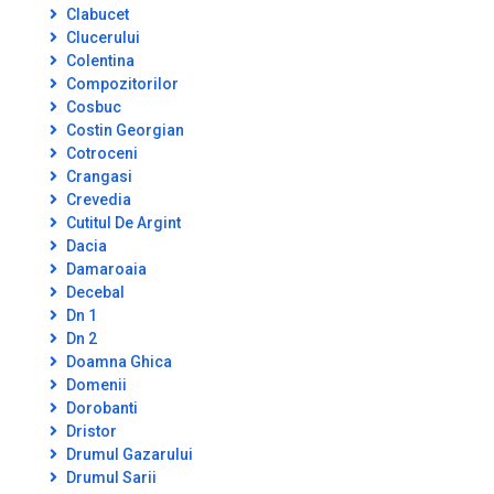
Clabucet
Clucerului
Colentina
Compozitorilor
Cosbuc
Costin Georgian
Cotroceni
Crangasi
Crevedia
Cutitul De Argint
Dacia
Damaroaia
Decebal
Dn 1
Dn 2
Doamna Ghica
Domenii
Dorobanti
Dristor
Drumul Gazarului
Drumul Sarii