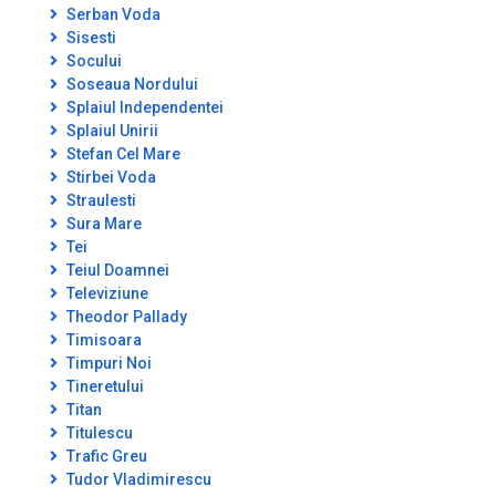
Serban Voda
Sisesti
Socului
Soseaua Nordului
Splaiul Independentei
Splaiul Unirii
Stefan Cel Mare
Stirbei Voda
Straulesti
Sura Mare
Tei
Teiul Doamnei
Televiziune
Theodor Pallady
Timisoara
Timpuri Noi
Tineretului
Titan
Titulescu
Trafic Greu
Tudor Vladimirescu