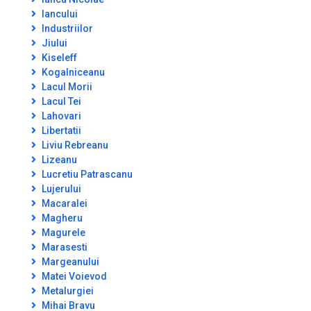
Iancului
Industriilor
Jiului
Kiseleff
Kogalniceanu
Lacul Morii
Lacul Tei
Lahovari
Libertatii
Liviu Rebreanu
Lizeanu
Lucretiu Patrascanu
Lujerului
Macaralei
Magheru
Magurele
Marasesti
Margeanului
Matei Voievod
Metalurgiei
Mihai Bravu