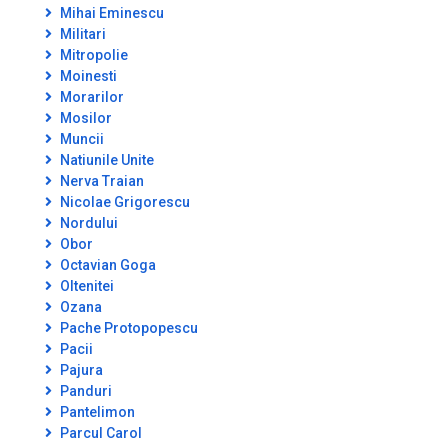
Mihai Eminescu
Militari
Mitropolie
Moinesti
Morarilor
Mosilor
Muncii
Natiunile Unite
Nerva Traian
Nicolae Grigorescu
Nordului
Obor
Octavian Goga
Oltenitei
Ozana
Pache Protopopescu
Pacii
Pajura
Panduri
Pantelimon
Parcul Carol