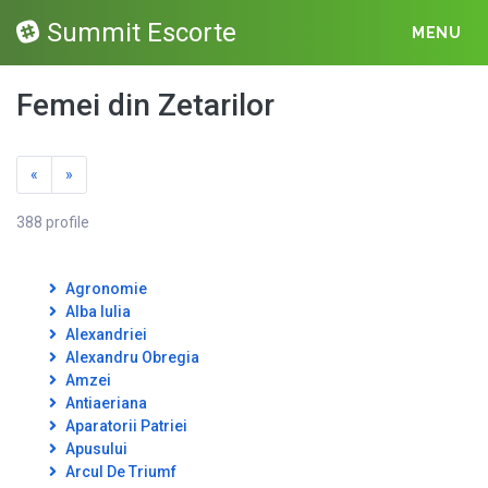
Summit Escorte
MENU
Femei din Zetarilor
«
»
388 profile
Agronomie
Alba Iulia
Alexandriei
Alexandru Obregia
Amzei
Antiaeriana
Aparatorii Patriei
Apusului
Arcul De Triumf