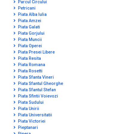
Parcul Circului
Petricani
Piata Alba Iulia
Piata Amzei
Piata Galati
Piata Gorjului
Piata Muncii
Piata Operei
Piata Presei Libere
Piata Resita
Piata Romana
Piata Rosetti
Piata Sfanta Vineri
Piata Sfantul Gheorghe
Piata Sfantul Stefan
Piata Sfintii Voievozi
Piata Sudului
Piata Unirii
Piata Universitatii
Piata Victoriei
Pieptanari
Pipera