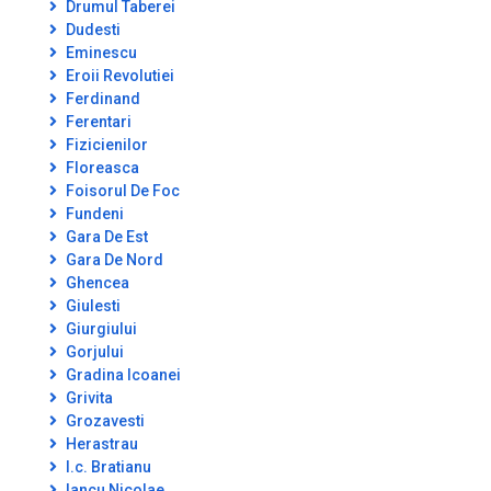
Drumul Taberei
Dudesti
Eminescu
Eroii Revolutiei
Ferdinand
Ferentari
Fizicienilor
Floreasca
Foisorul De Foc
Fundeni
Gara De Est
Gara De Nord
Ghencea
Giulesti
Giurgiului
Gorjului
Gradina Icoanei
Grivita
Grozavesti
Herastrau
I.c. Bratianu
Iancu Nicolae