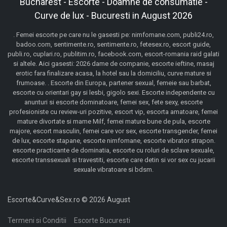
Bucharest - Escorte - Doamne de consumatie -
Curve de lux - Bucuresti in August 2026
. Femei escorte pe care nu le gasesti pe: nimfomane.com, publi24.ro,
badoo.com, sentimente.ro, sentimente.ro, fetesex.ro, escort guide,
publi.ro, cuplari.ro, publitim.ro, facebook.com, escort-romania raid galati
si altele. Aici gasesti: 2026 dame de companie, escorte ieftine, masaj
erotic fara finalizare acasa, la hotel sau la domiciliu, curve mature si
frumoase. . Escorte din Europa, partener sexual, femeie sau barbat,
escorte cu orientari gay si lesbi, gigolo sexi. Escorte independente cu
anunturi si escorte dominatoare, femei sex, fete sexy, escorte
profesioniste cu review-uri pozitive, escort vip, escorta amatoare, femei
mature divortate si mame Milf, femei mature bune de pula, escorte
majore, escort masculin, femei care vor sex, escorte transgender, femei
de lux, escorte stapane, escorte nimfomane, escorte vibrator strapon.
escorte practicante de dominatia, escorte cu roluri de sclave sexuale,
escorte transsexuali si travestiti, escorte care detin si vor sex cu jucarii
sexuale vibratoare si bdsm.
Escorte&Curve&Sex.ro © 2026 August
Termeni si Conditii
Escorte Bucuresti