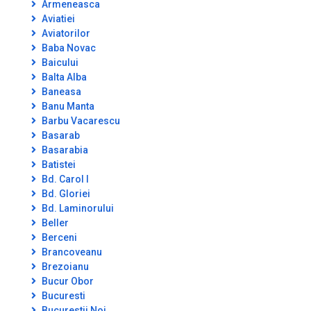
Armeneasca
Aviatiei
Aviatorilor
Baba Novac
Baicului
Balta Alba
Baneasa
Banu Manta
Barbu Vacarescu
Basarab
Basarabia
Batistei
Bd. Carol I
Bd. Gloriei
Bd. Laminorului
Beller
Berceni
Brancoveanu
Brezoianu
Bucur Obor
Bucuresti
Bucurestii Noi