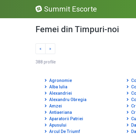
Summit Escorte
Femei din Timpuri-noi
«
»
388 profile
Agronomie
Co
Alba Iulia
Co
Alexandriei
Co
Alexandru Obregia
Co
Amzei
Cr
Antiaeriana
Cr
Aparatorii Patriei
Cut
Apusului
Da
Arcul De Triumf
Da