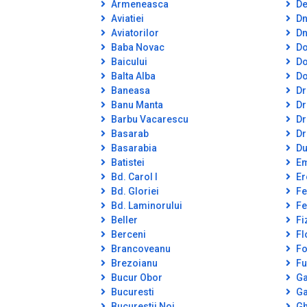
Armeneasca
De
Aviatiei
Dn
Aviatorilor
Dn
Baba Novac
Do
Baicului
Do
Balta Alba
Do
Baneasa
Dr
Banu Manta
Dr
Barbu Vacarescu
Dr
Basarab
Dr
Basarabia
Du
Batistei
Em
Bd. Carol I
Er
Bd. Gloriei
Fe
Bd. Laminorului
Fe
Beller
Fi
Berceni
Fl
Brancoveanu
Fo
Brezoianu
Fu
Bucur Obor
Ga
Bucuresti
Ga
Bucurestii Noi
Gh