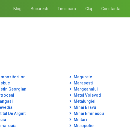
Blog
Bucuresti
Timisoara
Cluj
Constanta
mpozitorilor
Magurele
sbuc
Marasesti
stin Georgian
Margeanului
troceni
Matei Voievod
angasi
Metalurgiei
evedia
Mihai Bravu
itul De Argint
Mihai Eminescu
cia
Militari
maroaia
Mitropolie