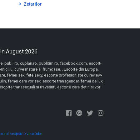
Zetarilor
 in August 2026
 publi.ro, cuplari.ro, publitim.ro, facebook.com, escort-
domiciliu, curve mature si frumoase. . Escorte din Europa,
re, femei sex, fete sexy, escorte profesioniste cu review-
lin, femei care vor sex, escorte transgender, femei de lux,
orte transsexuali si travestiti, escorte care detin si vor
xoral
sexporno
veuxtube