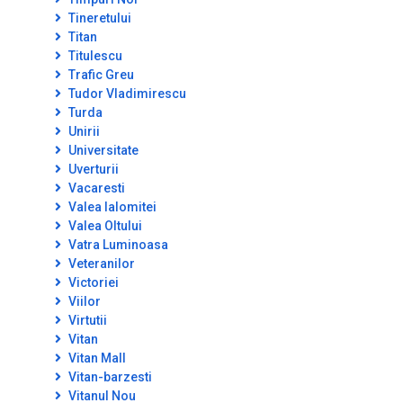
Tineretului
Titan
Titulescu
Trafic Greu
Tudor Vladimirescu
Turda
Unirii
Universitate
Uverturii
Vacaresti
Valea Ialomitei
Valea Oltului
Vatra Luminoasa
Veteranilor
Victoriei
Viilor
Virtutii
Vitan
Vitan Mall
Vitan-barzesti
Vitanul Nou