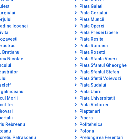
ulesti
Piata Galati
urgiului
Piata Gorjului
rjului
Piata Muncii
adina Icoanei
Piata Operei
ivita
Piata Presei Libere
ozavesti
Piata Resita
rastrau
Piata Romana
. Bratianu
Piata Rosetti
ncu Nicolae
Piata Sfanta Vineri
ncului
Piata Sfantul Gheorghe
dustriilor
Piata Sfantul Stefan
ului
Piata Sfintii Voievozi
seleff
Piata Sudului
galniceanu
Piata Unirii
cul Morii
Piata Universitatii
cul Tei
Piata Victoriei
hovari
Pieptanari
ertatii
Pipera
viu Rebreanu
Politehnica
zeanu
Polona
cretiu Patrascanu
Prelungirea Ferentari