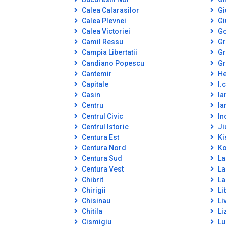
Calea Calarasilor
Gi
Calea Plevnei
Gi
Calea Victoriei
Go
Camil Ressu
Gr
Campia Libertatii
Gr
Candiano Popescu
Gr
Cantemir
He
Capitale
I.c
Casin
Ia
Centru
Ia
Centrul Civic
In
Centrul Istoric
Ji
Centura Est
Ki
Centura Nord
Ko
Centura Sud
La
Centura Vest
La
Chibrit
La
Chirigii
Lib
Chisinau
Li
Chitila
Li
Cismigiu
Lu