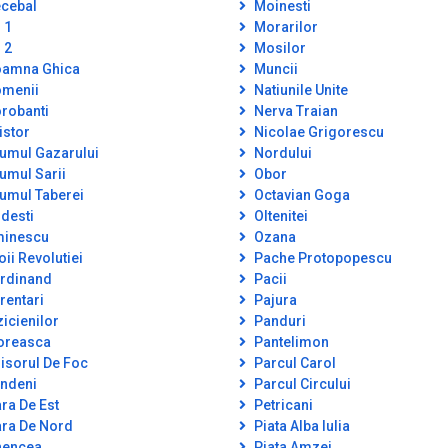
cebal
Moinesti
 1
Morarilor
 2
Mosilor
amna Ghica
Muncii
menii
Natiunile Unite
robanti
Nerva Traian
istor
Nicolae Grigorescu
umul Gazarului
Nordului
umul Sarii
Obor
umul Taberei
Octavian Goga
desti
Oltenitei
inescu
Ozana
oii Revolutiei
Pache Protopopescu
rdinand
Pacii
rentari
Pajura
zicienilor
Panduri
oreasca
Pantelimon
isorul De Foc
Parcul Carol
ndeni
Parcul Circului
ra De Est
Petricani
ra De Nord
Piata Alba Iulia
encea
Piata Amzei