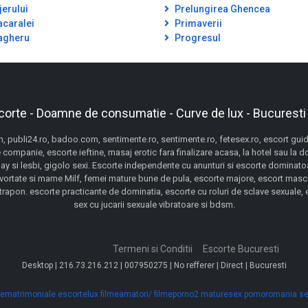
jerului
Prelungirea Ghencea
caralei
Primaverii
gheru
Progresul
corte - Doamne de consumatie - Curve de lux - Bucuresti
 publi24.ro, badoo.com, sentimente.ro, sentimente.ro, fetesex.ro, escort guide,
 companie, escorte ieftine, masaj erotic fara finalizare acasa, la hotel sau la 
gay si lesbi, gigolo sexi. Escorte independente cu anunturi si escorte dominatoa
ivortate si mame Milf, femei mature bune de pula, escorte majore, escort mascu
pon. escorte practicante de dominatia, escorte cu roluri de sclave sexuale, esc
sex cu jucarii sexuale vibratoare si bdsm.
Termeni si Conditii
Escorte Bucuresti
Desktop | 216.73.216.212 | 007950275 | No refferer | Direct | Bucuresti
ematrimoniale
escortelux
filmeamatori/
filmeporno2
maturesex
pornoromania
se