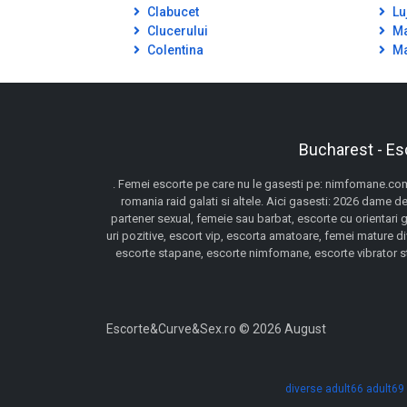
Clabucet
Lu
Clucerului
Ma
Colentina
Ma
Bucharest - Es
. Femei escorte pe care nu le gasesti pe: nimfomane.com,
romania raid galati si altele. Aici gasesti: 2026 dame de
partener sexual, femeie sau barbat, escorte cu orientari 
uri pozitive, escort vip, escorta amatoare, femei mature d
escorte stapane, escorte nimfomane, escorte vibrator stra
Escorte&Curve&Sex.ro © 2026 August
diverse
adult66
adult69