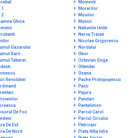
cebal
Moinesti
 1
Morarilor
 2
Mosilor
amna Ghica
Muncii
menii
Natiunile Unite
robanti
Nerva Traian
istor
Nicolae Grigorescu
umul Gazarului
Nordului
umul Sarii
Obor
umul Taberei
Octavian Goga
desti
Oltenitei
inescu
Ozana
oii Revolutiei
Pache Protopopescu
rdinand
Pacii
rentari
Pajura
zicienilor
Panduri
oreasca
Pantelimon
isorul De Foc
Parcul Carol
ndeni
Parcul Circului
ra De Est
Petricani
ra De Nord
Piata Alba Iulia
encea
Piata Amzei