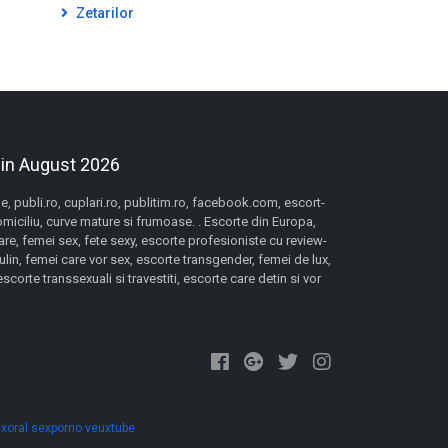
Zetarilor
 in August 2026
 publi.ro, cuplari.ro, publitim.ro, facebook.com, escort-
domiciliu, curve mature si frumoase. . Escorte din Europa,
re, femei sex, fete sexy, escorte profesioniste cu review-
lin, femei care vor sex, escorte transgender, femei de lux,
orte transsexuali si travestiti, escorte care detin si vor
xoral
sexporno
veuxtube