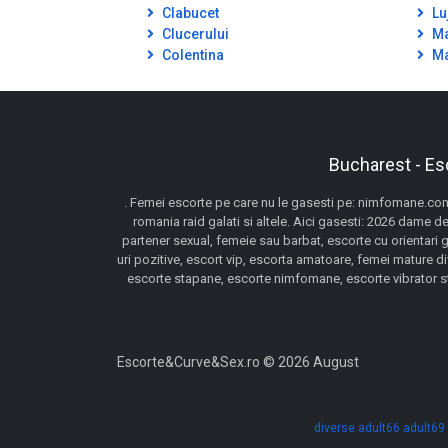
Clabucet
Lu
Clucerului
Ma
Colentina
Ma
Bucharest - Es
. Femei escorte pe care nu le gasesti pe: nimfomane.com,
romania raid galati si altele. Aici gasesti: 2026 dame de
partener sexual, femeie sau barbat, escorte cu orientari 
uri pozitive, escort vip, escorta amatoare, femei mature d
escorte stapane, escorte nimfomane, escorte vibrator stra
Escorte&Curve&Sex.ro © 2026 August
diverse
adult66
adult69