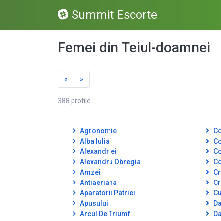
Summit Escorte
Femei din Teiul-doamnei
«
»
388 profile
Agronomie
Co
Alba Iulia
Co
Alexandriei
Co
Alexandru Obregia
Co
Amzei
Cr
Antiaeriana
Cr
Aparatorii Patriei
Cut
Apusului
Da
Arcul De Triumf
Da