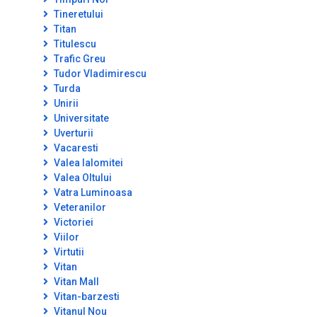
Tineretului
Titan
Titulescu
Trafic Greu
Tudor Vladimirescu
Turda
Unirii
Universitate
Uverturii
Vacaresti
Valea Ialomitei
Valea Oltului
Vatra Luminoasa
Veteranilor
Victoriei
Viilor
Virtutii
Vitan
Vitan Mall
Vitan-barzesti
Vitanul Nou