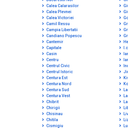
Calea Calarasilor
Gi
Calea Plevnei
Gi
Calea Victoriei
Go
Camil Ressu
Gr
Campia Libertatii
Gr
Candiano Popescu
Gr
Cantemir
He
Capitale
I.c
Casin
Ia
Centru
Ia
Centrul Civic
In
Centrul Istoric
Ji
Centura Est
Ki
Centura Nord
Ko
Centura Sud
La
Centura Vest
La
Chibrit
La
Chirigii
Lib
Chisinau
Li
Chitila
Li
Cismigiu
Lu