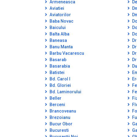
Armeneasca
De
Aviatiei
Dn
Aviatorilor
Dn
Baba Novac
Do
Baicului
Do
Balta Alba
Do
Baneasa
Dr
Banu Manta
Dr
Barbu Vacarescu
Dr
Basarab
Dr
Basarabia
Du
Batistei
Em
Bd. Carol I
Er
Bd. Gloriei
Fe
Bd. Laminorului
Fe
Beller
Fi
Berceni
Fl
Brancoveanu
Fo
Brezoianu
Fu
Bucur Obor
Ga
Bucuresti
Ga
Bucurestii Noi
Gh