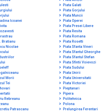
ulesti
Piata Galati
urgiului
Piata Gorjului
rjului
Piata Muncii
adina Icoanei
Piata Operei
ivita
Piata Presei Libere
ozavesti
Piata Resita
rastrau
Piata Romana
. Bratianu
Piata Rosetti
ncu Nicolae
Piata Sfanta Vineri
ncului
Piata Sfantul Gheorghe
dustriilor
Piata Sfantul Stefan
ului
Piata Sfintii Voievozi
seleff
Piata Sudului
galniceanu
Piata Unirii
cul Morii
Piata Universitatii
cul Tei
Piata Victoriei
hovari
Pieptanari
ertatii
Pipera
viu Rebreanu
Politehnica
zeanu
Polona
cretiu Patrascanu
Prelungirea Ferentari