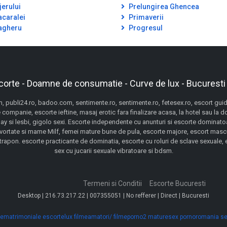
jerului
Prelungirea Ghencea
caralei
Primaverii
gheru
Progresul
corte - Doamne de consumatie - Curve de lux - Bucuresti
 publi24.ro, badoo.com, sentimente.ro, sentimente.ro, fetesex.ro, escort guide,
 companie, escorte ieftine, masaj erotic fara finalizare acasa, la hotel sau la 
gay si lesbi, gigolo sexi. Escorte independente cu anunturi si escorte dominatoa
ivortate si mame Milf, femei mature bune de pula, escorte majore, escort mascu
pon. escorte practicante de dominatia, escorte cu roluri de sclave sexuale, esc
sex cu jucarii sexuale vibratoare si bdsm.
Termeni si Conditii
Escorte Bucuresti
Desktop | 216.73.217.22 | 007355051 | No refferer | Direct | Bucuresti
ematrimoniale
escortelux
filmeamatori/
filmeporno2
maturesex
pornoromania
se