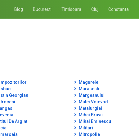
Blog
Bucuresti
Timisoara
Cluj
Constanta
mpozitorilor
Magurele
sbuc
Marasesti
stin Georgian
Margeanului
troceni
Matei Voievod
angasi
Metalurgiei
evedia
Mihai Bravu
itul De Argint
Mihai Eminescu
cia
Militari
maroaia
Mitropolie