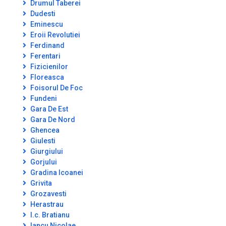
Drumul Taberei
Dudesti
Eminescu
Eroii Revolutiei
Ferdinand
Ferentari
Fizicienilor
Floreasca
Foisorul De Foc
Fundeni
Gara De Est
Gara De Nord
Ghencea
Giulesti
Giurgiului
Gorjului
Gradina Icoanei
Grivita
Grozavesti
Herastrau
I.c. Bratianu
Iancu Nicolae