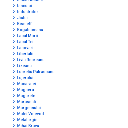
Iancului
Industriilor
Jiului
Kiseleff
Kogalniceanu
Lacul Morii
Lacul Tei
Lahovari
Libertatii
Liviu Rebreanu
Lizeanu
Lucretiu Patrascanu
Lujerului
Macaralei
Magheru
Magurele
Marasesti
Margeanului
Matei Voievod
Metalurgiei
Mihai Bravu