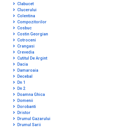
Clabucet
Clucerului
Colentina
Compozitorilor
Cosbuc
Costin Georgian
Cotroceni
Crangasi
Crevedia
Cutitul De Argint
Dacia
Damaroaia
Decebal
Dn 1
Dn 2
Doamna Ghica
Domenii
Dorobanti
Dristor
Drumul Gazarului
Drumul Sarii