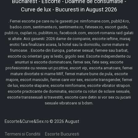
Bucharest - Escorte - Doamne de consumatie -
Curve de lux - Bucuresti in August 2026
. Femei escorte pe care nu le gasesti pe: nimfomane.com, publi24.ro,
badoo.com, sentimente.ro, sentimente.ro, fetesex.ro, escort guide,
publi.ro, cuplari.ro, publitim.ro, facebook.com, escort-romania raid galati
si altele. Aici gasesti: 2026 dame de companie, escorte ieftine, masaj
erotic fara finalizare acasa, la hotel sau la domiciliu, curve mature si
frumoase. . Escorte din Europa, partener sexual, femeie sau barbat,
escorte cu orientari gay si lesbi, gigolo sexi. Escorte independente cu
anunturi si escorte dominatoare, femei sex, fete sexy, escorte
profesioniste cu review-uri pozitive, escort vip, escorta amatoare, femei
mature divortate si mame Milf, femei mature bune de pula, escorte
majore, escort masculin, femei care vor sex, escorte transgender, femei
de lux, escorte stapane, escorte nimfomane, escorte vibrator strapon.
escorte practicante de dominatia, escorte cu roluri de sclave sexuale,
escorte transsexuali si travestiti, escorte care detin si vor sex cu jucarii
sexuale vibratoare si bdsm.
Escorte&Curve&Sex.ro © 2026 August
Termeni si Conditii
Escorte Bucuresti