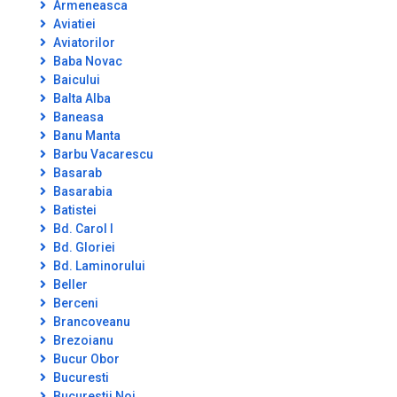
Armeneasca
Aviatiei
Aviatorilor
Baba Novac
Baicului
Balta Alba
Baneasa
Banu Manta
Barbu Vacarescu
Basarab
Basarabia
Batistei
Bd. Carol I
Bd. Gloriei
Bd. Laminorului
Beller
Berceni
Brancoveanu
Brezoianu
Bucur Obor
Bucuresti
Bucurestii Noi