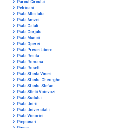
Parcul Circului
Petricani
Piata Alba Iulia
Piata Amzei
Piata Galati
Piata Gorjului
Piata Muncii
Piata Operei
Piata Presei Libere
Piata Resita
Piata Romana
Piata Rosetti
Piata Sfanta Vineri
Piata Sfantul Gheorghe
Piata Sfantul Stefan
Piata Sfintii Voievozi
Piata Sudului
Piata Unirii
Piata Universitatii
Piata Victoriei
Pieptanari
Pipera