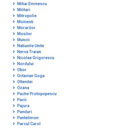
Mihai Eminescu
Militari
Mitropolie
Moinesti
Morarilor
Mosilor
Muncii
Natiunile Unite
Nerva Traian
Nicolae Grigorescu
Nordului
Obor
Octavian Goga
Oltenitei
Ozana
Pache Protopopescu
Pacii
Pajura
Panduri
Pantelimon
Parcul Carol