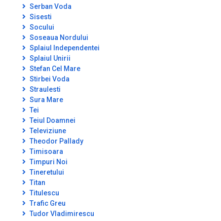
Serban Voda
Sisesti
Socului
Soseaua Nordului
Splaiul Independentei
Splaiul Unirii
Stefan Cel Mare
Stirbei Voda
Straulesti
Sura Mare
Tei
Teiul Doamnei
Televiziune
Theodor Pallady
Timisoara
Timpuri Noi
Tineretului
Titan
Titulescu
Trafic Greu
Tudor Vladimirescu