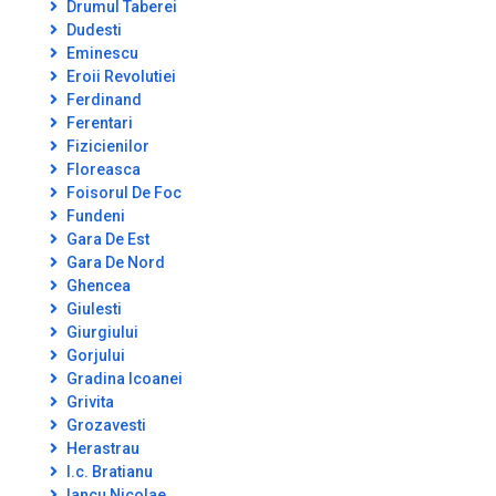
Drumul Taberei
Dudesti
Eminescu
Eroii Revolutiei
Ferdinand
Ferentari
Fizicienilor
Floreasca
Foisorul De Foc
Fundeni
Gara De Est
Gara De Nord
Ghencea
Giulesti
Giurgiului
Gorjului
Gradina Icoanei
Grivita
Grozavesti
Herastrau
I.c. Bratianu
Iancu Nicolae