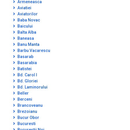
Armeneasca
Aviatiei
Aviatorilor
Baba Novac
Baicului
Balta Alba
Baneasa
Banu Manta
Barbu Vacarescu
Basarab
Basarabia
Batistei
Bd. Carol I
Bd. Gloriei
Bd. Laminorului
Beller
Berceni
Brancoveanu
Brezoianu
Bucur Obor
Bucuresti
Bucurestii Noi