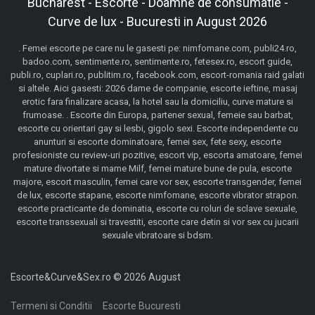
Bucharest - Escorte - Doamne de consumatie -
Curve de lux - Bucuresti in August 2026
. Femei escorte pe care nu le gasesti pe: nimfomane.com, publi24.ro,
badoo.com, sentimente.ro, sentimente.ro, fetesex.ro, escort guide,
publi.ro, cuplari.ro, publitim.ro, facebook.com, escort-romania raid galati
si altele. Aici gasesti: 2026 dame de companie, escorte ieftine, masaj
erotic fara finalizare acasa, la hotel sau la domiciliu, curve mature si
frumoase. . Escorte din Europa, partener sexual, femeie sau barbat,
escorte cu orientari gay si lesbi, gigolo sexi. Escorte independente cu
anunturi si escorte dominatoare, femei sex, fete sexy, escorte
profesioniste cu review-uri pozitive, escort vip, escorta amatoare, femei
mature divortate si mame Milf, femei mature bune de pula, escorte
majore, escort masculin, femei care vor sex, escorte transgender, femei
de lux, escorte stapane, escorte nimfomane, escorte vibrator strapon.
escorte practicante de dominatia, escorte cu roluri de sclave sexuale,
escorte transsexuali si travestiti, escorte care detin si vor sex cu jucarii
sexuale vibratoare si bdsm.
Escorte&Curve&Sex.ro © 2026 August
Termeni si Conditii
Escorte Bucuresti