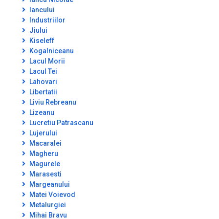
Iancului
Industriilor
Jiului
Kiseleff
Kogalniceanu
Lacul Morii
Lacul Tei
Lahovari
Libertatii
Liviu Rebreanu
Lizeanu
Lucretiu Patrascanu
Lujerului
Macaralei
Magheru
Magurele
Marasesti
Margeanului
Matei Voievod
Metalurgiei
Mihai Bravu