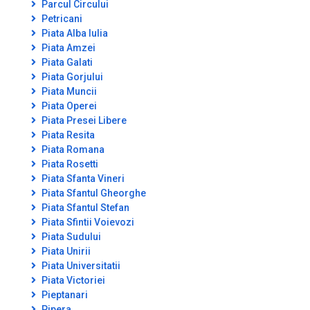
Parcul Circului
Petricani
Piata Alba Iulia
Piata Amzei
Piata Galati
Piata Gorjului
Piata Muncii
Piata Operei
Piata Presei Libere
Piata Resita
Piata Romana
Piata Rosetti
Piata Sfanta Vineri
Piata Sfantul Gheorghe
Piata Sfantul Stefan
Piata Sfintii Voievozi
Piata Sudului
Piata Unirii
Piata Universitatii
Piata Victoriei
Pieptanari
Pipera