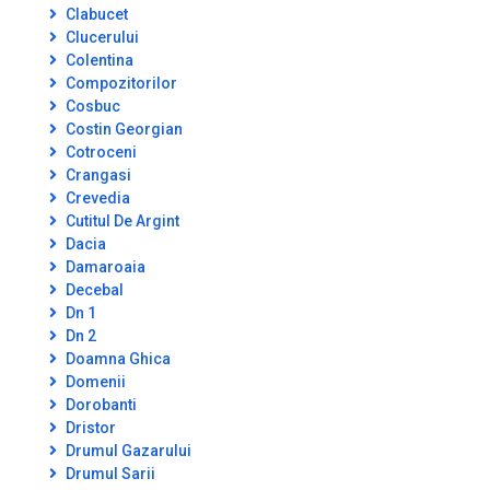
Clabucet
Clucerului
Colentina
Compozitorilor
Cosbuc
Costin Georgian
Cotroceni
Crangasi
Crevedia
Cutitul De Argint
Dacia
Damaroaia
Decebal
Dn 1
Dn 2
Doamna Ghica
Domenii
Dorobanti
Dristor
Drumul Gazarului
Drumul Sarii