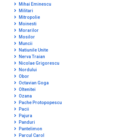
Mihai Eminescu
Militari
Mitropolie
Moinesti
Morarilor
Mosilor
Muncii
Natiunile Unite
Nerva Traian
Nicolae Grigorescu
Nordului
Obor
Octavian Goga
Oltenitei
Ozana
Pache Protopopescu
Pacii
Pajura
Panduri
Pantelimon
Parcul Carol