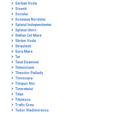
Serban Voda
Sisesti
Socului
Soseaua Nordului
Splaiul Independentei
Splaiul Unirii
Stefan Cel Mare
Stirbei Voda
Straulesti
Sura Mare
Tei
Teiul Doamnei
Televiziune
Theodor Pallady
Timisoara
Timpuri Noi
Tineretului
Titan
Titulescu
Trafic Greu
Tudor Vladimirescu