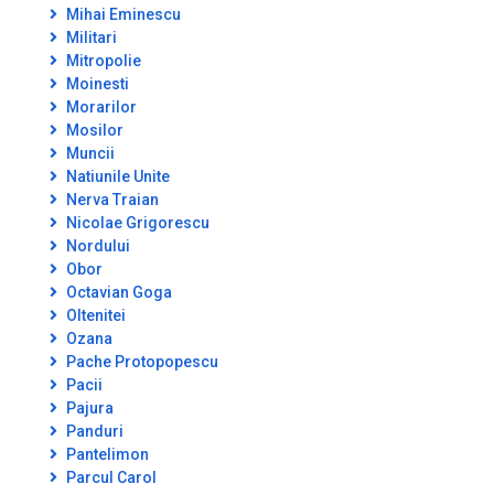
Mihai Eminescu
Militari
Mitropolie
Moinesti
Morarilor
Mosilor
Muncii
Natiunile Unite
Nerva Traian
Nicolae Grigorescu
Nordului
Obor
Octavian Goga
Oltenitei
Ozana
Pache Protopopescu
Pacii
Pajura
Panduri
Pantelimon
Parcul Carol