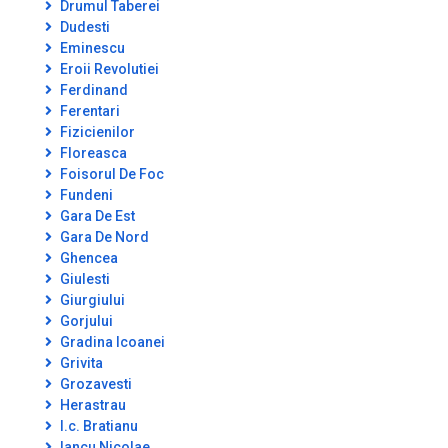
Drumul Taberei
Dudesti
Eminescu
Eroii Revolutiei
Ferdinand
Ferentari
Fizicienilor
Floreasca
Foisorul De Foc
Fundeni
Gara De Est
Gara De Nord
Ghencea
Giulesti
Giurgiului
Gorjului
Gradina Icoanei
Grivita
Grozavesti
Herastrau
I.c. Bratianu
Iancu Nicolae