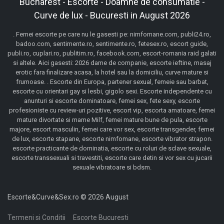
Bucharest - Escorte - Doamne de consumatie -
Curve de lux - Bucuresti in August 2026
. Femei escorte pe care nu le gasesti pe: nimfomane.com, publi24.ro,
badoo.com, sentimente.ro, sentimente.ro, fetesex.ro, escort guide,
publi.ro, cuplari.ro, publitim.ro, facebook.com, escort-romania raid galati
si altele. Aici gasesti: 2026 dame de companie, escorte ieftine, masaj
erotic fara finalizare acasa, la hotel sau la domiciliu, curve mature si
frumoase. . Escorte din Europa, partener sexual, femeie sau barbat,
escorte cu orientari gay si lesbi, gigolo sexi. Escorte independente cu
anunturi si escorte dominatoare, femei sex, fete sexy, escorte
profesioniste cu review-uri pozitive, escort vip, escorta amatoare, femei
mature divortate si mame Milf, femei mature bune de pula, escorte
majore, escort masculin, femei care vor sex, escorte transgender, femei
de lux, escorte stapane, escorte nimfomane, escorte vibrator strapon.
escorte practicante de dominatia, escorte cu roluri de sclave sexuale,
escorte transsexuali si travestiti, escorte care detin si vor sex cu jucarii
sexuale vibratoare si bdsm.
Escorte&Curve&Sex.ro © 2026 August
Termeni si Conditii
Escorte Bucuresti