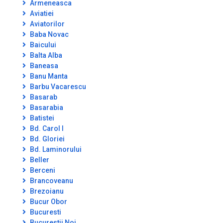
Armeneasca
Aviatiei
Aviatorilor
Baba Novac
Baicului
Balta Alba
Baneasa
Banu Manta
Barbu Vacarescu
Basarab
Basarabia
Batistei
Bd. Carol I
Bd. Gloriei
Bd. Laminorului
Beller
Berceni
Brancoveanu
Brezoianu
Bucur Obor
Bucuresti
Bucurestii Noi