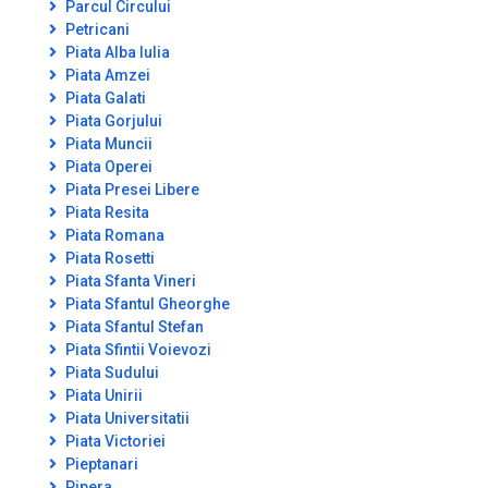
Parcul Circului
Petricani
Piata Alba Iulia
Piata Amzei
Piata Galati
Piata Gorjului
Piata Muncii
Piata Operei
Piata Presei Libere
Piata Resita
Piata Romana
Piata Rosetti
Piata Sfanta Vineri
Piata Sfantul Gheorghe
Piata Sfantul Stefan
Piata Sfintii Voievozi
Piata Sudului
Piata Unirii
Piata Universitatii
Piata Victoriei
Pieptanari
Pipera