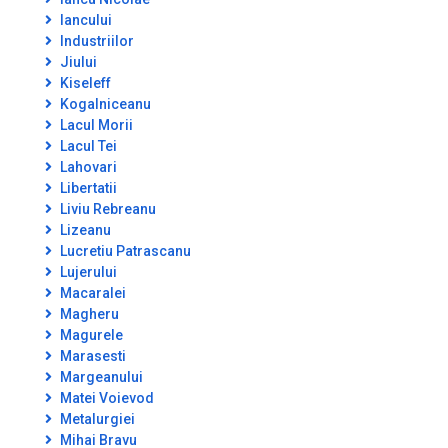
Iancului
Industriilor
Jiului
Kiseleff
Kogalniceanu
Lacul Morii
Lacul Tei
Lahovari
Libertatii
Liviu Rebreanu
Lizeanu
Lucretiu Patrascanu
Lujerului
Macaralei
Magheru
Magurele
Marasesti
Margeanului
Matei Voievod
Metalurgiei
Mihai Bravu