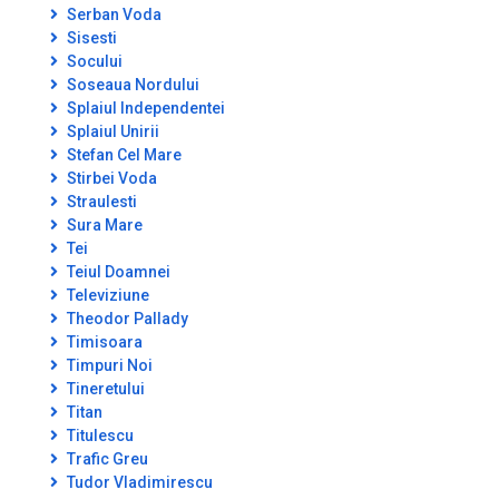
Serban Voda
Sisesti
Socului
Soseaua Nordului
Splaiul Independentei
Splaiul Unirii
Stefan Cel Mare
Stirbei Voda
Straulesti
Sura Mare
Tei
Teiul Doamnei
Televiziune
Theodor Pallady
Timisoara
Timpuri Noi
Tineretului
Titan
Titulescu
Trafic Greu
Tudor Vladimirescu