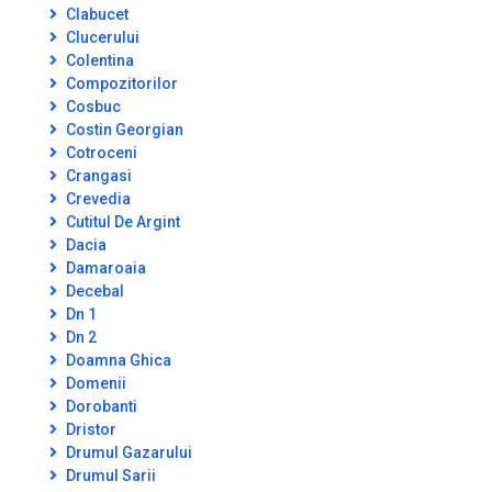
Clabucet
Clucerului
Colentina
Compozitorilor
Cosbuc
Costin Georgian
Cotroceni
Crangasi
Crevedia
Cutitul De Argint
Dacia
Damaroaia
Decebal
Dn 1
Dn 2
Doamna Ghica
Domenii
Dorobanti
Dristor
Drumul Gazarului
Drumul Sarii