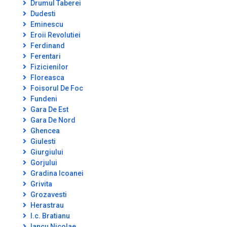
Drumul Taberei
Dudesti
Eminescu
Eroii Revolutiei
Ferdinand
Ferentari
Fizicienilor
Floreasca
Foisorul De Foc
Fundeni
Gara De Est
Gara De Nord
Ghencea
Giulesti
Giurgiului
Gorjului
Gradina Icoanei
Grivita
Grozavesti
Herastrau
I.c. Bratianu
Iancu Nicolae