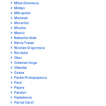
Mihai Eminescu
Militari
Mitropolie
Moinesti
Morarilor
Mosilor
Muncii
Natiunile Unite
Nerva Traian
Nicolae Grigorescu
Nordului
Obor
Octavian Goga
Oltenitei
Ozana
Pache Protopopescu
Pacii
Pajura
Panduri
Pantelimon
Parcul Carol