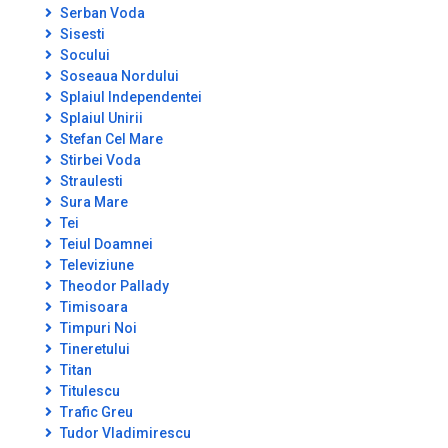
Serban Voda
Sisesti
Socului
Soseaua Nordului
Splaiul Independentei
Splaiul Unirii
Stefan Cel Mare
Stirbei Voda
Straulesti
Sura Mare
Tei
Teiul Doamnei
Televiziune
Theodor Pallady
Timisoara
Timpuri Noi
Tineretului
Titan
Titulescu
Trafic Greu
Tudor Vladimirescu