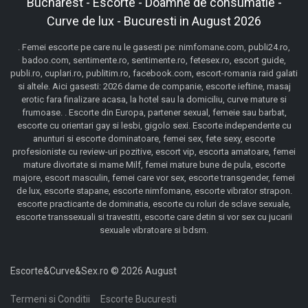
Bucharest - Escorte - Doamne de consumatie -
Curve de lux - Bucuresti in August 2026
. Femei escorte pe care nu le gasesti pe: nimfomane.com, publi24.ro,
badoo.com, sentimente.ro, sentimente.ro, fetesex.ro, escort guide,
publi.ro, cuplari.ro, publitim.ro, facebook.com, escort-romania raid galati
si altele. Aici gasesti: 2026 dame de companie, escorte ieftine, masaj
erotic fara finalizare acasa, la hotel sau la domiciliu, curve mature si
frumoase. . Escorte din Europa, partener sexual, femeie sau barbat,
escorte cu orientari gay si lesbi, gigolo sexi. Escorte independente cu
anunturi si escorte dominatoare, femei sex, fete sexy, escorte
profesioniste cu review-uri pozitive, escort vip, escorta amatoare, femei
mature divortate si mame Milf, femei mature bune de pula, escorte
majore, escort masculin, femei care vor sex, escorte transgender, femei
de lux, escorte stapane, escorte nimfomane, escorte vibrator strapon.
escorte practicante de dominatia, escorte cu roluri de sclave sexuale,
escorte transsexuali si travestiti, escorte care detin si vor sex cu jucarii
sexuale vibratoare si bdsm.
Escorte&Curve&Sex.ro © 2026 August
Termeni si Conditii
Escorte Bucuresti