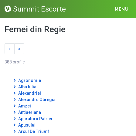
Summit Escorte
MENU
Femei din Regie
«
»
388 profile
Agronomie
Alba Iulia
Alexandriei
Alexandru Obregia
Amzei
Antiaeriana
Aparatorii Patriei
Apusului
Arcul De Triumf