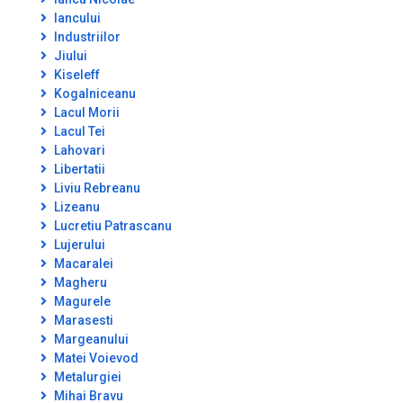
Iancului
Industriilor
Jiului
Kiseleff
Kogalniceanu
Lacul Morii
Lacul Tei
Lahovari
Libertatii
Liviu Rebreanu
Lizeanu
Lucretiu Patrascanu
Lujerului
Macaralei
Magheru
Magurele
Marasesti
Margeanului
Matei Voievod
Metalurgiei
Mihai Bravu