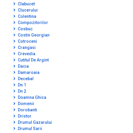
Clabucet
Clucerului
Colentina
Compozitorilor
Cosbuc
Costin Georgian
Cotroceni
Crangasi
Crevedia
Cutitul De Argint
Dacia
Damaroaia
Decebal
Dn 1
Dn 2
Doamna Ghica
Domenii
Dorobanti
Dristor
Drumul Gazarului
Drumul Sarii