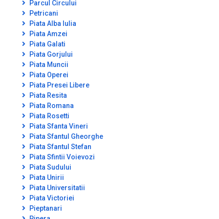
Parcul Circului
Petricani
Piata Alba Iulia
Piata Amzei
Piata Galati
Piata Gorjului
Piata Muncii
Piata Operei
Piata Presei Libere
Piata Resita
Piata Romana
Piata Rosetti
Piata Sfanta Vineri
Piata Sfantul Gheorghe
Piata Sfantul Stefan
Piata Sfintii Voievozi
Piata Sudului
Piata Unirii
Piata Universitatii
Piata Victoriei
Pieptanari
Pipera