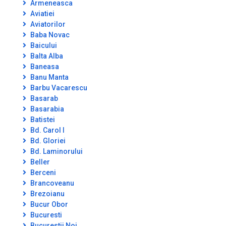
Armeneasca
Aviatiei
Aviatorilor
Baba Novac
Baicului
Balta Alba
Baneasa
Banu Manta
Barbu Vacarescu
Basarab
Basarabia
Batistei
Bd. Carol I
Bd. Gloriei
Bd. Laminorului
Beller
Berceni
Brancoveanu
Brezoianu
Bucur Obor
Bucuresti
Bucurestii Noi