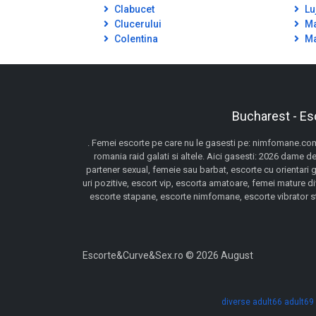
Clabucet
Lu
Clucerului
Ma
Colentina
Ma
Bucharest - Es
. Femei escorte pe care nu le gasesti pe: nimfomane.com,
romania raid galati si altele. Aici gasesti: 2026 dame de
partener sexual, femeie sau barbat, escorte cu orientari 
uri pozitive, escort vip, escorta amatoare, femei mature d
escorte stapane, escorte nimfomane, escorte vibrator stra
Escorte&Curve&Sex.ro © 2026 August
diverse
adult66
adult69