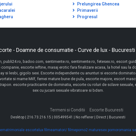
jerului
Prelungirea Ghencea
caralei
Primaverii
gheru
Progresul
corte - Doamne de consumatie - Curve de lux - Bucuresti
 publi24.ro, badoo.com, sentimente.ro, sentimente.ro, fetesex.ro, escort guide,
 companie, escorte ieftine, masaj erotic fara finalizare acasa, la hotel sau la 
gay si lesbi, gigolo sexi. Escorte independente cu anunturi si escorte dominatoa
ivortate si mame Milf, femei mature bune de pula, escorte majore, escort mascu
pon. escorte practicante de dominatia, escorte cu roluri de sclave sexuale, esc
sex cu jucarii sexuale vibratoare si bdsm.
Termeni si Conditii
Escorte Bucuresti
Desktop | 216.73.216.15 | 005499541 | No refferer | Direct | Bucuresti
ematrimoniale
escortelux
filmeamatori/
filmeporno2
maturesex
pornoromania
se