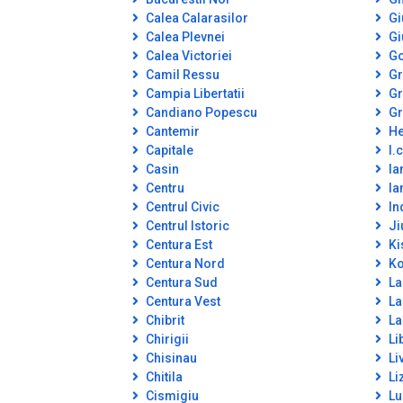
Calea Calarasilor
Gi
Calea Plevnei
Gi
Calea Victoriei
Go
Camil Ressu
Gr
Campia Libertatii
Gr
Candiano Popescu
Gr
Cantemir
He
Capitale
I.c
Casin
Ia
Centru
Ia
Centrul Civic
In
Centrul Istoric
Ji
Centura Est
Ki
Centura Nord
Ko
Centura Sud
La
Centura Vest
La
Chibrit
La
Chirigii
Lib
Chisinau
Li
Chitila
Li
Cismigiu
Lu