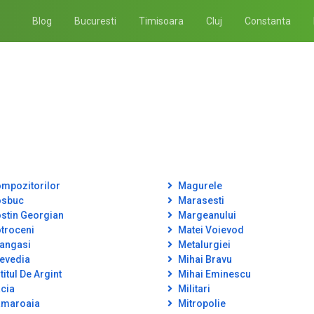
Blog
Bucuresti
Timisoara
Cluj
Constanta
mpozitorilor
Magurele
sbuc
Marasesti
stin Georgian
Margeanului
troceni
Matei Voievod
angasi
Metalurgiei
evedia
Mihai Bravu
itul De Argint
Mihai Eminescu
cia
Militari
maroaia
Mitropolie