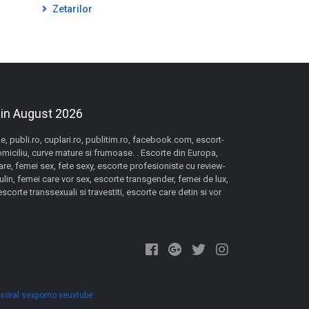
Zetarilor
 in August 2026
 publi.ro, cuplari.ro, publitim.ro, facebook.com, escort-
domiciliu, curve mature si frumoase. . Escorte din Europa,
re, femei sex, fete sexy, escorte profesioniste cu review-
lin, femei care vor sex, escorte transgender, femei de lux,
orte transsexuali si travestiti, escorte care detin si vor
xoral
sexporno
veuxtube