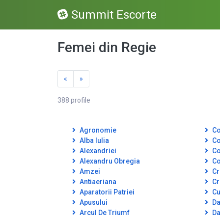
Summit Escorte
Femei din Regie
«
»
388 profile
Agronomie
Co
Alba Iulia
Co
Alexandriei
Co
Alexandru Obregia
Co
Amzei
Cr
Antiaeriana
Cr
Aparatorii Patriei
Cut
Apusului
Da
Arcul De Triumf
Da