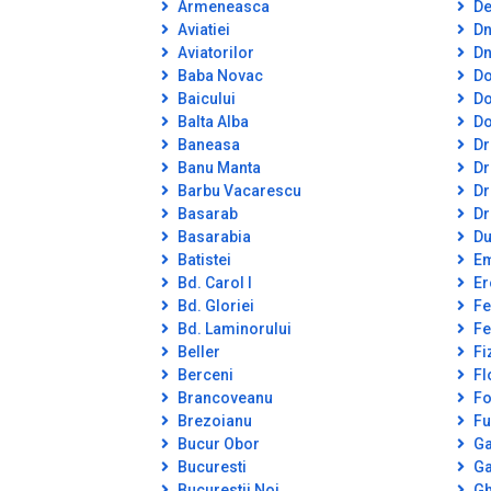
Armeneasca
De
Aviatiei
Dn
Aviatorilor
Dn
Baba Novac
Do
Baicului
Do
Balta Alba
Do
Baneasa
Dr
Banu Manta
Dr
Barbu Vacarescu
Dr
Basarab
Dr
Basarabia
Du
Batistei
Em
Bd. Carol I
Er
Bd. Gloriei
Fe
Bd. Laminorului
Fe
Beller
Fi
Berceni
Fl
Brancoveanu
Fo
Brezoianu
Fu
Bucur Obor
Ga
Bucuresti
Ga
Bucurestii Noi
Gh