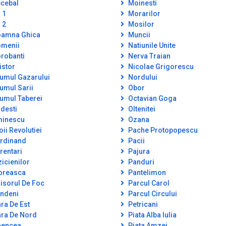
cebal
Moinesti
 1
Morarilor
 2
Mosilor
amna Ghica
Muncii
menii
Natiunile Unite
robanti
Nerva Traian
istor
Nicolae Grigorescu
umul Gazarului
Nordului
umul Sarii
Obor
umul Taberei
Octavian Goga
desti
Oltenitei
inescu
Ozana
oii Revolutiei
Pache Protopopescu
rdinand
Pacii
rentari
Pajura
zicienilor
Panduri
oreasca
Pantelimon
isorul De Foc
Parcul Carol
ndeni
Parcul Circului
ra De Est
Petricani
ra De Nord
Piata Alba Iulia
encea
Piata Amzei