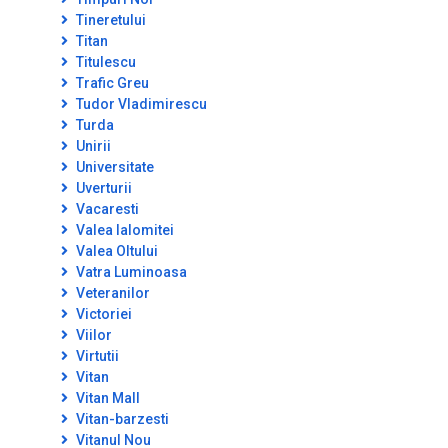
Tineretului
Titan
Titulescu
Trafic Greu
Tudor Vladimirescu
Turda
Unirii
Universitate
Uverturii
Vacaresti
Valea Ialomitei
Valea Oltului
Vatra Luminoasa
Veteranilor
Victoriei
Viilor
Virtutii
Vitan
Vitan Mall
Vitan-barzesti
Vitanul Nou