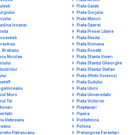
ulesti
Piata Galati
urgiului
Piata Gorjului
rjului
Piata Muncii
adina Icoanei
Piata Operei
ivita
Piata Presei Libere
ozavesti
Piata Resita
rastrau
Piata Romana
. Bratianu
Piata Rosetti
ncu Nicolae
Piata Sfanta Vineri
ncului
Piata Sfantul Gheorghe
dustriilor
Piata Sfantul Stefan
ului
Piata Sfintii Voievozi
seleff
Piata Sudului
galniceanu
Piata Unirii
cul Morii
Piata Universitatii
cul Tei
Piata Victoriei
hovari
Pieptanari
ertatii
Pipera
viu Rebreanu
Politehnica
zeanu
Polona
cretiu Patrascanu
Prelungirea Ferentari