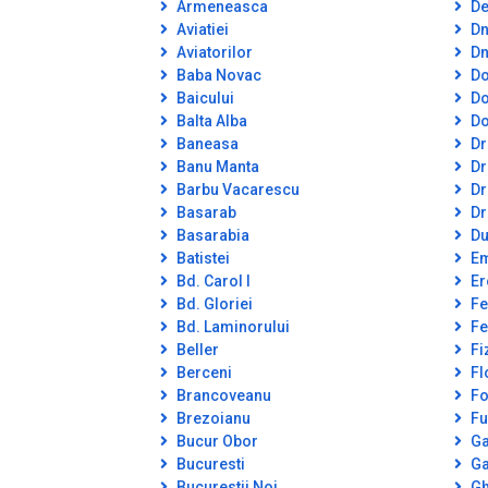
Armeneasca
De
Aviatiei
Dn
Aviatorilor
Dn
Baba Novac
Do
Baicului
Do
Balta Alba
Do
Baneasa
Dr
Banu Manta
Dr
Barbu Vacarescu
Dr
Basarab
Dr
Basarabia
Du
Batistei
Em
Bd. Carol I
Er
Bd. Gloriei
Fe
Bd. Laminorului
Fe
Beller
Fi
Berceni
Fl
Brancoveanu
Fo
Brezoianu
Fu
Bucur Obor
Ga
Bucuresti
Ga
Bucurestii Noi
Gh