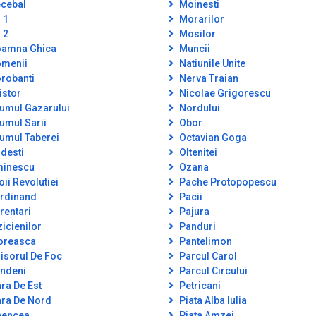
cebal
Moinesti
 1
Morarilor
 2
Mosilor
amna Ghica
Muncii
menii
Natiunile Unite
robanti
Nerva Traian
istor
Nicolae Grigorescu
umul Gazarului
Nordului
umul Sarii
Obor
umul Taberei
Octavian Goga
desti
Oltenitei
inescu
Ozana
oii Revolutiei
Pache Protopopescu
rdinand
Pacii
rentari
Pajura
zicienilor
Panduri
oreasca
Pantelimon
isorul De Foc
Parcul Carol
ndeni
Parcul Circului
ra De Est
Petricani
ra De Nord
Piata Alba Iulia
encea
Piata Amzei