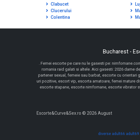
Clabucet
Lu
Clucerului
Ma
Colentina
Ma
Bucharest - Es
. Femei escorte pe care nu le gasesti pe: nimfomane.com,
romania raid galati si altele. Aici gasesti: 2026 dame de
partener sexual, femeie sau barbat, escorte cu orientari 
uri pozitive, escort vip, escorta amatoare, femei mature d
escorte stapane, escorte nimfomane, escorte vibrator stra
Escorte&Curve&Sex.ro © 2026 August
diverse
adult66
adult69