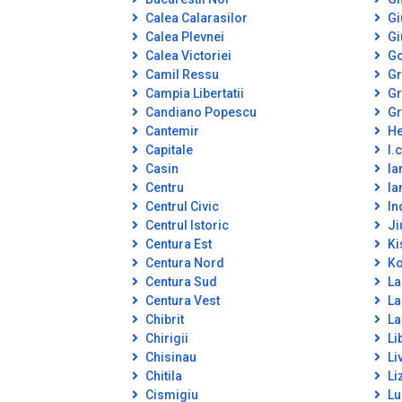
Calea Calarasilor
Gi
Calea Plevnei
Gi
Calea Victoriei
Go
Camil Ressu
Gr
Campia Libertatii
Gr
Candiano Popescu
Gr
Cantemir
He
Capitale
I.c
Casin
Ia
Centru
Ia
Centrul Civic
In
Centrul Istoric
Ji
Centura Est
Ki
Centura Nord
Ko
Centura Sud
La
Centura Vest
La
Chibrit
La
Chirigii
Lib
Chisinau
Li
Chitila
Li
Cismigiu
Lu