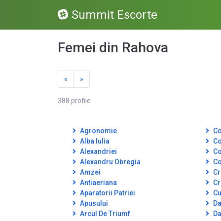
Summit Escorte
Femei din Rahova
«
»
388 profile
Agronomie
Co
Alba Iulia
Co
Alexandriei
Co
Alexandru Obregia
Co
Amzei
Cr
Antiaeriana
Cr
Aparatorii Patriei
Cut
Apusului
Da
Arcul De Triumf
Da