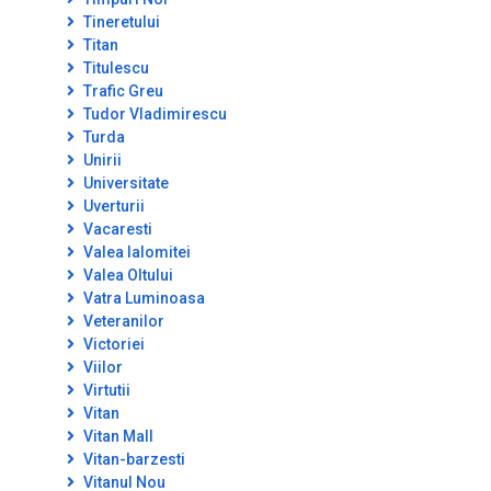
Tineretului
Titan
Titulescu
Trafic Greu
Tudor Vladimirescu
Turda
Unirii
Universitate
Uverturii
Vacaresti
Valea Ialomitei
Valea Oltului
Vatra Luminoasa
Veteranilor
Victoriei
Viilor
Virtutii
Vitan
Vitan Mall
Vitan-barzesti
Vitanul Nou