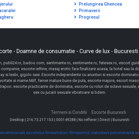
jerului
Prelungirea Ghencea
caralei
Primaverii
gheru
Progresul
corte - Doamne de consumatie - Curve de lux - Bucuresti
 publi24.ro, badoo.com, sentimente.ro, sentimente.ro, fetesex.ro, escort guide,
 companie, escorte ieftine, masaj erotic fara finalizare acasa, la hotel sau la 
gay si lesbi, gigolo sexi. Escorte independente cu anunturi si escorte dominatoa
ivortate si mame Milf, femei mature bune de pula, escorte majore, escort mascu
pon. escorte practicante de dominatia, escorte cu roluri de sclave sexuale, esc
sex cu jucarii sexuale vibratoare si bdsm.
Termeni si Conditii
Escorte Bucuresti
Desktop | 216.73.217.153 | 000149288 | No refferer | Direct | Bucuresti
ematrimoniale
escortelux
filmeamatori/
filmeporno2
maturesex
pornoromania
se