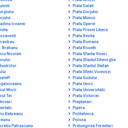
ulesti
Piata Galati
urgiului
Piata Gorjului
rjului
Piata Muncii
adina Icoanei
Piata Operei
ivita
Piata Presei Libere
ozavesti
Piata Resita
rastrau
Piata Romana
. Bratianu
Piata Rosetti
ncu Nicolae
Piata Sfanta Vineri
ncului
Piata Sfantul Gheorghe
dustriilor
Piata Sfantul Stefan
ului
Piata Sfintii Voievozi
seleff
Piata Sudului
galniceanu
Piata Unirii
cul Morii
Piata Universitatii
cul Tei
Piata Victoriei
hovari
Pieptanari
ertatii
Pipera
viu Rebreanu
Politehnica
zeanu
Polona
cretiu Patrascanu
Prelungirea Ferentari