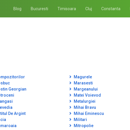
Blog
Bucuresti
Timisoara
Cluj
Constanta
mpozitorilor
Magurele
sbuc
Marasesti
stin Georgian
Margeanului
troceni
Matei Voievod
angasi
Metalurgiei
evedia
Mihai Bravu
itul De Argint
Mihai Eminescu
cia
Militari
maroaia
Mitropolie