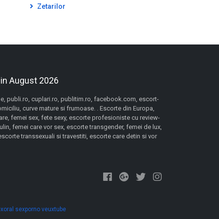
Zetarilor
 in August 2026
 publi.ro, cuplari.ro, publitim.ro, facebook.com, escort-
domiciliu, curve mature si frumoase. . Escorte din Europa,
re, femei sex, fete sexy, escorte profesioniste cu review-
lin, femei care vor sex, escorte transgender, femei de lux,
orte transsexuali si travestiti, escorte care detin si vor
xoral
sexporno
veuxtube