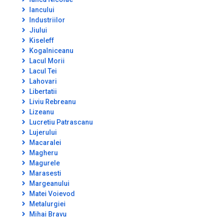
Iancului
Industriilor
Jiului
Kiseleff
Kogalniceanu
Lacul Morii
Lacul Tei
Lahovari
Libertatii
Liviu Rebreanu
Lizeanu
Lucretiu Patrascanu
Lujerului
Macaralei
Magheru
Magurele
Marasesti
Margeanului
Matei Voievod
Metalurgiei
Mihai Bravu