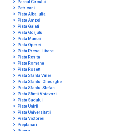
Parcul Circului
Petricani
Piata Alba Iulia
Piata Amzei
Piata Galati
Piata Gorjului
Piata Muncii
Piata Operei
Piata Presei Libere
Piata Resita
Piata Romana
Piata Rosetti
Piata Sfanta Vineri
Piata Sfantul Gheorghe
Piata Sfantul Stefan
Piata Sfintii Voievozi
Piata Sudului
Piata Unirii
Piata Universitatii
Piata Victoriei
Pieptanari
Pipera