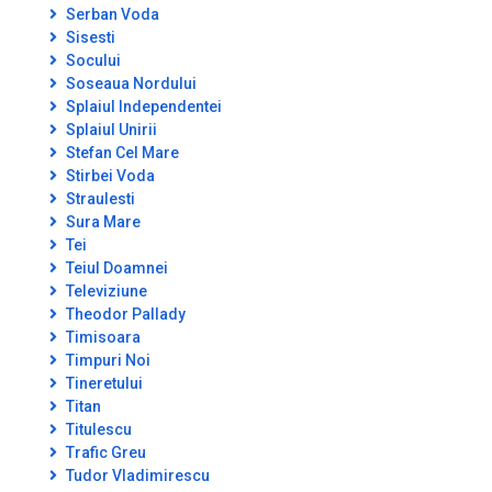
Serban Voda
Sisesti
Socului
Soseaua Nordului
Splaiul Independentei
Splaiul Unirii
Stefan Cel Mare
Stirbei Voda
Straulesti
Sura Mare
Tei
Teiul Doamnei
Televiziune
Theodor Pallady
Timisoara
Timpuri Noi
Tineretului
Titan
Titulescu
Trafic Greu
Tudor Vladimirescu