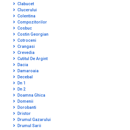
Clabucet
Clucerului
Colentina
Compozitorilor
Cosbuc
Costin Georgian
Cotroceni
Crangasi
Crevedia
Cutitul De Argint
Dacia
Damaroaia
Decebal
Dn 1
Dn 2
Doamna Ghica
Domenii
Dorobanti
Dristor
Drumul Gazarului
Drumul Sarii