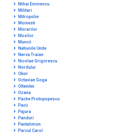
Mihai Eminescu
Militari
Mitropolie
Moinesti
Morarilor
Mosilor
Muncii
Natiunile Unite
Nerva Traian
Nicolae Grigorescu
Nordului
Obor
Octavian Goga
Oltenitei
Ozana
Pache Protopopescu
Pacii
Pajura
Panduri
Pantelimon
Parcul Carol