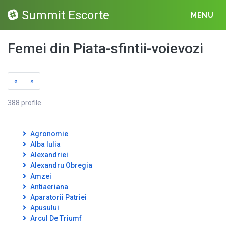
Summit Escorte
MENU
Femei din Piata-sfintii-voievozi
«
»
388 profile
Agronomie
Alba Iulia
Alexandriei
Alexandru Obregia
Amzei
Antiaeriana
Aparatorii Patriei
Apusului
Arcul De Triumf