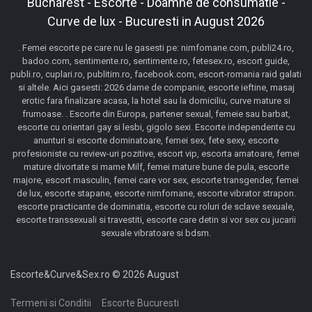
Bucharest - Escorte - Doamne de consumatie -
Curve de lux - Bucuresti in August 2026
. Femei escorte pe care nu le gasesti pe: nimfomane.com, publi24.ro,
badoo.com, sentimente.ro, sentimente.ro, fetesex.ro, escort guide,
publi.ro, cuplari.ro, publitim.ro, facebook.com, escort-romania raid galati
si altele. Aici gasesti: 2026 dame de companie, escorte ieftine, masaj
erotic fara finalizare acasa, la hotel sau la domiciliu, curve mature si
frumoase. . Escorte din Europa, partener sexual, femeie sau barbat,
escorte cu orientari gay si lesbi, gigolo sexi. Escorte independente cu
anunturi si escorte dominatoare, femei sex, fete sexy, escorte
profesioniste cu review-uri pozitive, escort vip, escorta amatoare, femei
mature divortate si mame Milf, femei mature bune de pula, escorte
majore, escort masculin, femei care vor sex, escorte transgender, femei
de lux, escorte stapane, escorte nimfomane, escorte vibrator strapon.
escorte practicante de dominatia, escorte cu roluri de sclave sexuale,
escorte transsexuali si travestiti, escorte care detin si vor sex cu jucarii
sexuale vibratoare si bdsm.
Escorte&Curve&Sex.ro © 2026 August
Termeni si Conditii
Escorte Bucuresti