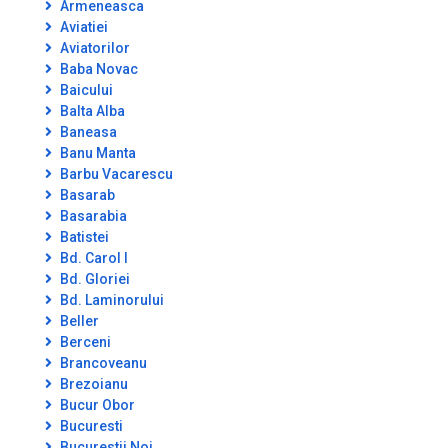
Armeneasca
Aviatiei
Aviatorilor
Baba Novac
Baicului
Balta Alba
Baneasa
Banu Manta
Barbu Vacarescu
Basarab
Basarabia
Batistei
Bd. Carol I
Bd. Gloriei
Bd. Laminorului
Beller
Berceni
Brancoveanu
Brezoianu
Bucur Obor
Bucuresti
Bucurestii Noi