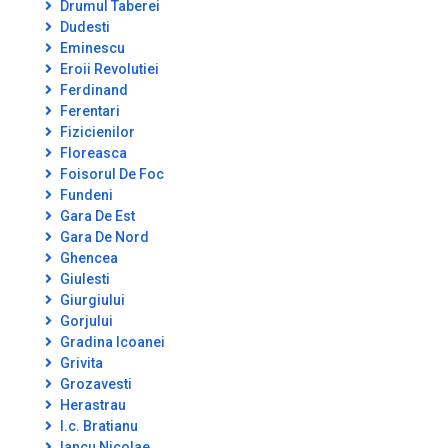
Drumul Taberei
Dudesti
Eminescu
Eroii Revolutiei
Ferdinand
Ferentari
Fizicienilor
Floreasca
Foisorul De Foc
Fundeni
Gara De Est
Gara De Nord
Ghencea
Giulesti
Giurgiului
Gorjului
Gradina Icoanei
Grivita
Grozavesti
Herastrau
I.c. Bratianu
Iancu Nicolae