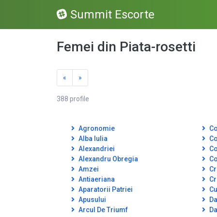
Summit Escorte
Femei din Piata-rosetti
«
»
388 profile
Agronomie
Co
Alba Iulia
Co
Alexandriei
Co
Alexandru Obregia
Co
Amzei
Cr
Antiaeriana
Cr
Aparatorii Patriei
Cut
Apusului
Da
Arcul De Triumf
Da