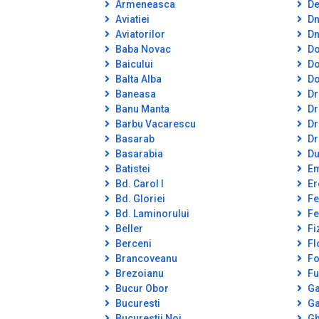
Armeneasca
De
Aviatiei
Dn
Aviatorilor
Dn
Baba Novac
Do
Baicului
Do
Balta Alba
Do
Baneasa
Dr
Banu Manta
Dr
Barbu Vacarescu
Dr
Basarab
Dr
Basarabia
Du
Batistei
Em
Bd. Carol I
Er
Bd. Gloriei
Fe
Bd. Laminorului
Fe
Beller
Fi
Berceni
Fl
Brancoveanu
Fo
Brezoianu
Fu
Bucur Obor
Ga
Bucuresti
Ga
Bucurestii Noi
Gh