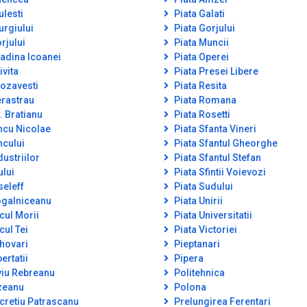
ulesti
Piata Galati
urgiului
Piata Gorjului
rjului
Piata Muncii
adina Icoanei
Piata Operei
ivita
Piata Presei Libere
ozavesti
Piata Resita
rastrau
Piata Romana
. Bratianu
Piata Rosetti
ncu Nicolae
Piata Sfanta Vineri
ncului
Piata Sfantul Gheorghe
dustriilor
Piata Sfantul Stefan
ului
Piata Sfintii Voievozi
seleff
Piata Sudului
galniceanu
Piata Unirii
cul Morii
Piata Universitatii
cul Tei
Piata Victoriei
hovari
Pieptanari
ertatii
Pipera
viu Rebreanu
Politehnica
zeanu
Polona
cretiu Patrascanu
Prelungirea Ferentari