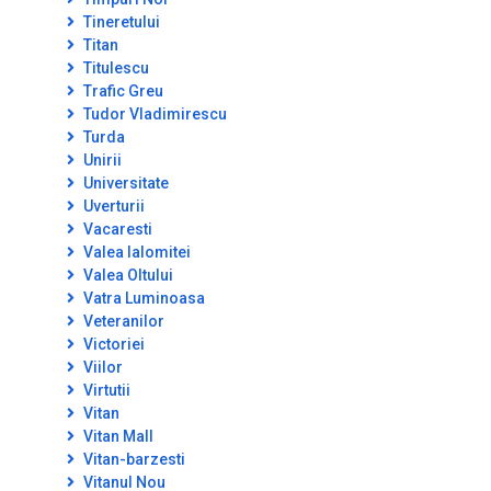
Tineretului
Titan
Titulescu
Trafic Greu
Tudor Vladimirescu
Turda
Unirii
Universitate
Uverturii
Vacaresti
Valea Ialomitei
Valea Oltului
Vatra Luminoasa
Veteranilor
Victoriei
Viilor
Virtutii
Vitan
Vitan Mall
Vitan-barzesti
Vitanul Nou