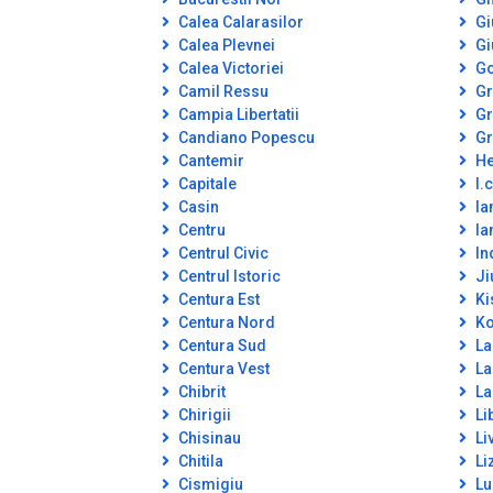
Calea Calarasilor
Gi
Calea Plevnei
Gi
Calea Victoriei
Go
Camil Ressu
Gr
Campia Libertatii
Gr
Candiano Popescu
Gr
Cantemir
He
Capitale
I.c
Casin
Ia
Centru
Ia
Centrul Civic
In
Centrul Istoric
Ji
Centura Est
Ki
Centura Nord
Ko
Centura Sud
La
Centura Vest
La
Chibrit
La
Chirigii
Lib
Chisinau
Li
Chitila
Li
Cismigiu
Lu