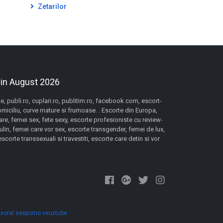
Zetarilor
 in August 2026
 publi.ro, cuplari.ro, publitim.ro, facebook.com, escort-
domiciliu, curve mature si frumoase. . Escorte din Europa,
re, femei sex, fete sexy, escorte profesioniste cu review-
lin, femei care vor sex, escorte transgender, femei de lux,
orte transsexuali si travestiti, escorte care detin si vor
xoral
sexporno
veuxtube