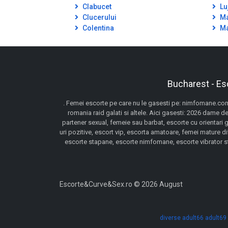
Clabucet
Lu
Clucerului
Ma
Colentina
Ma
Bucharest - Es
. Femei escorte pe care nu le gasesti pe: nimfomane.com,
romania raid galati si altele. Aici gasesti: 2026 dame de
partener sexual, femeie sau barbat, escorte cu orientari 
uri pozitive, escort vip, escorta amatoare, femei mature d
escorte stapane, escorte nimfomane, escorte vibrator stra
Escorte&Curve&Sex.ro © 2026 August
diverse
adult66
adult69