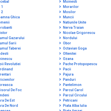
cebal
Moinesti
 1
Morarilor
 2
Mosilor
amna Ghica
Muncii
menii
Natiunile Unite
robanti
Nerva Traian
istor
Nicolae Grigorescu
umul Gazarului
Nordului
umul Sarii
Obor
umul Taberei
Octavian Goga
desti
Oltenitei
inescu
Ozana
oii Revolutiei
Pache Protopopescu
rdinand
Pacii
rentari
Pajura
zicienilor
Panduri
oreasca
Pantelimon
isorul De Foc
Parcul Carol
ndeni
Parcul Circului
ra De Est
Petricani
ra De Nord
Piata Alba Iulia
encea
Piata Amzei