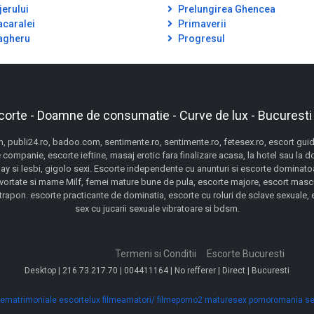
jerului
Prelungirea Ghencea
caralei
Primaverii
gheru
Progresul
corte - Doamne de consumatie - Curve de lux - Bucuresti
 publi24.ro, badoo.com, sentimente.ro, sentimente.ro, fetesex.ro, escort guide,
 companie, escorte ieftine, masaj erotic fara finalizare acasa, la hotel sau la 
gay si lesbi, gigolo sexi. Escorte independente cu anunturi si escorte dominatoa
ivortate si mame Milf, femei mature bune de pula, escorte majore, escort mascu
pon. escorte practicante de dominatia, escorte cu roluri de sclave sexuale, esc
sex cu jucarii sexuale vibratoare si bdsm.
Termeni si Conditii
Escorte Bucuresti
Desktop | 216.73.217.70 | 004411164 | No refferer | Direct | Bucuresti
ematrimoniale
escortelux
filmeamatori/
filmeporno2
maturesex
pornoromania
se