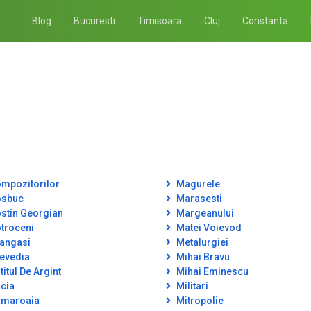
Blog
Bucuresti
Timisoara
Cluj
Constanta
mpozitorilor
Magurele
sbuc
Marasesti
stin Georgian
Margeanului
troceni
Matei Voievod
angasi
Metalurgiei
evedia
Mihai Bravu
itul De Argint
Mihai Eminescu
cia
Militari
maroaia
Mitropolie