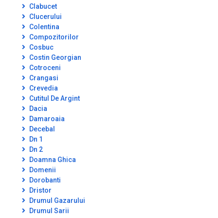
Clabucet
Clucerului
Colentina
Compozitorilor
Cosbuc
Costin Georgian
Cotroceni
Crangasi
Crevedia
Cutitul De Argint
Dacia
Damaroaia
Decebal
Dn 1
Dn 2
Doamna Ghica
Domenii
Dorobanti
Dristor
Drumul Gazarului
Drumul Sarii