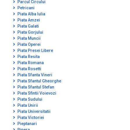
Parcul Circului
Petricani
Piata Alba Iulia
Piata Amzei
Piata Galati
Piata Gorjului
Piata Muncii
Piata Operei
Piata Presei Libere
Piata Resita
Piata Romana
Piata Rosetti
Piata Sfanta Vineri
Piata Sfantul Gheorghe
Piata Sfantul Stefan
Piata Sfintii Voievozi
Piata Sudului
Piata Unirii
Piata Universitatii
Piata Victoriei
Pieptanari
Pipera