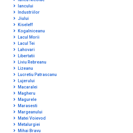
Iancului
Industriilor
Jiului
Kiseleff
Kogalniceanu
Lacul Morii
Lacul Tei
Lahovari
Libertatii
Liviu Rebreanu
Lizeanu
Lucretiu Patrascanu
Lujerului
Macaralei
Magheru
Magurele
Marasesti
Margeanului
Matei Voievod
Metalurgiei
Mihai Bravu