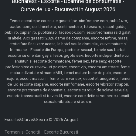
Bucharest - Escorte - Doamne de consumatie -
Curve de lux - Bucuresti in August 2026
. Femei escorte pe care nu le gasesti pe: nimfomane.com, publi24.ro,
badoo.com, sentimente.ro, sentimente.ro, fetesex.ro, escort guide,
publi.ro, cuplari.ro, publitim.ro, facebook.com, escort-romania raid galati
si altele. Aici gasesti: 2026 dame de companie, escorte ieftine, masaj
erotic fara finalizare acasa, la hotel sau la domiciliu, curve mature si
frumoase. . Escorte din Europa, partener sexual, femeie sau barbat,
escorte cu orientari gay si lesbi, gigolo sexi. Escorte independente cu
anunturi si escorte dominatoare, femei sex, fete sexy, escorte
profesioniste cu review-uri pozitive, escort vip, escorta amatoare, femei
mature divortate si mame Milf, femei mature bune de pula, escorte
majore, escort masculin, femei care vor sex, escorte transgender, femei
de lux, escorte stapane, escorte nimfomane, escorte vibrator strapon.
escorte practicante de dominatia, escorte cu roluri de sclave sexuale,
escorte transsexuali si travestiti, escorte care detin si vor sex cu jucarii
sexuale vibratoare si bdsm.
Escorte&Curve&Sex.ro © 2026 August
Termeni si Conditii
Escorte Bucuresti