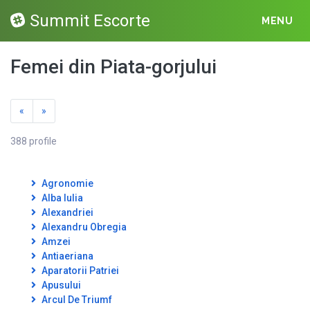
Summit Escorte
MENU
Femei din Piata-gorjului
«
»
388 profile
Agronomie
Alba Iulia
Alexandriei
Alexandru Obregia
Amzei
Antiaeriana
Aparatorii Patriei
Apusului
Arcul De Triumf