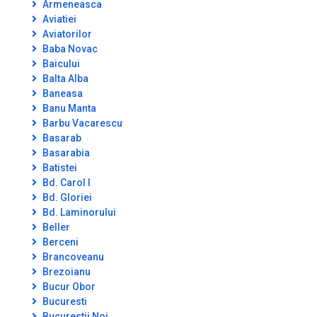
Armeneasca
Aviatiei
Aviatorilor
Baba Novac
Baicului
Balta Alba
Baneasa
Banu Manta
Barbu Vacarescu
Basarab
Basarabia
Batistei
Bd. Carol I
Bd. Gloriei
Bd. Laminorului
Beller
Berceni
Brancoveanu
Brezoianu
Bucur Obor
Bucuresti
Bucurestii Noi