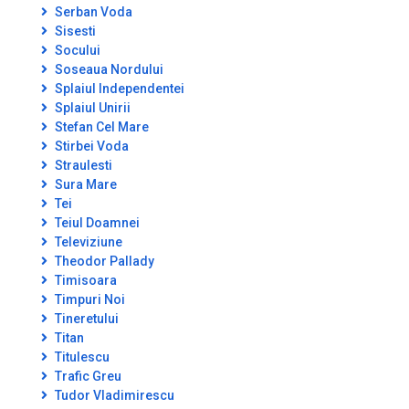
Serban Voda
Sisesti
Socului
Soseaua Nordului
Splaiul Independentei
Splaiul Unirii
Stefan Cel Mare
Stirbei Voda
Straulesti
Sura Mare
Tei
Teiul Doamnei
Televiziune
Theodor Pallady
Timisoara
Timpuri Noi
Tineretului
Titan
Titulescu
Trafic Greu
Tudor Vladimirescu