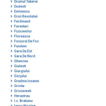
Drumul Taberei
Dudesti
Eminescu
Eroii Revolutiei
Ferdinand
Ferentari
Fizicienilor
Floreasca
Foisorul De Foc
Fundeni
Gara De Est
Gara De Nord
Ghencea
Giulesti
Giurgiului
Gorjului
Gradina Icoanei
Grivita
Grozavesti
Herastrau
I.c. Bratianu
Iancu Nicolae