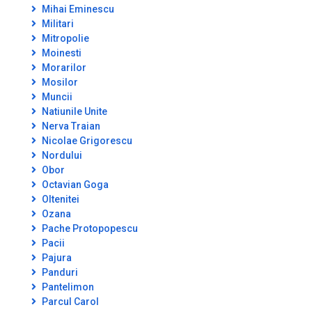
Mihai Eminescu
Militari
Mitropolie
Moinesti
Morarilor
Mosilor
Muncii
Natiunile Unite
Nerva Traian
Nicolae Grigorescu
Nordului
Obor
Octavian Goga
Oltenitei
Ozana
Pache Protopopescu
Pacii
Pajura
Panduri
Pantelimon
Parcul Carol