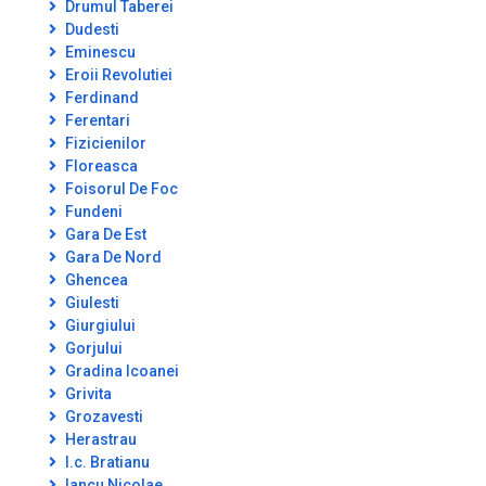
Drumul Taberei
Dudesti
Eminescu
Eroii Revolutiei
Ferdinand
Ferentari
Fizicienilor
Floreasca
Foisorul De Foc
Fundeni
Gara De Est
Gara De Nord
Ghencea
Giulesti
Giurgiului
Gorjului
Gradina Icoanei
Grivita
Grozavesti
Herastrau
I.c. Bratianu
Iancu Nicolae