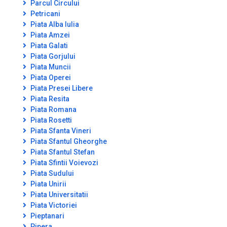
Parcul Circului
Petricani
Piata Alba Iulia
Piata Amzei
Piata Galati
Piata Gorjului
Piata Muncii
Piata Operei
Piata Presei Libere
Piata Resita
Piata Romana
Piata Rosetti
Piata Sfanta Vineri
Piata Sfantul Gheorghe
Piata Sfantul Stefan
Piata Sfintii Voievozi
Piata Sudului
Piata Unirii
Piata Universitatii
Piata Victoriei
Pieptanari
Pipera