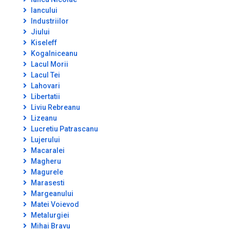
Iancului
Industriilor
Jiului
Kiseleff
Kogalniceanu
Lacul Morii
Lacul Tei
Lahovari
Libertatii
Liviu Rebreanu
Lizeanu
Lucretiu Patrascanu
Lujerului
Macaralei
Magheru
Magurele
Marasesti
Margeanului
Matei Voievod
Metalurgiei
Mihai Bravu