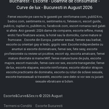
Bucharest - Escorte - Doamne de consumatie -
Curve de lux - Bucuresti in August 2026
. Femei escorte pe care nu le gasesti pe: nimfomane.com, publi24.ro,
badoo.com, sentimente.ro, sentimente.ro, fetesex.ro, escort guide,
publi.ro, cuplari.ro, publitim.ro, facebook.com, escort-romania raid galati
si altele. Aici gasesti: 2026 dame de companie, escorte ieftine, masaj
erotic fara finalizare acasa, la hotel sau la domiciliu, curve mature si
frumoase. . Escorte din Europa, partener sexual, femeie sau barbat,
escorte cu orientari gay si lesbi, gigolo sexi. Escorte independente cu
anunturi si escorte dominatoare, femei sex, fete sexy, escorte
profesioniste cu review-uri pozitive, escort vip, escorta amatoare, femei
mature divortate si mame Milf, femei mature bune de pula, escorte
majore, escort masculin, femei care vor sex, escorte transgender, femei
de lux, escorte stapane, escorte nimfomane, escorte vibrator strapon.
escorte practicante de dominatia, escorte cu roluri de sclave sexuale,
escorte transsexuali si travestiti, escorte care detin si vor sex cu jucarii
sexuale vibratoare si bdsm.
Escorte&Curve&Sex.ro © 2026 August
Termeni si Conditii
Escorte Bucuresti