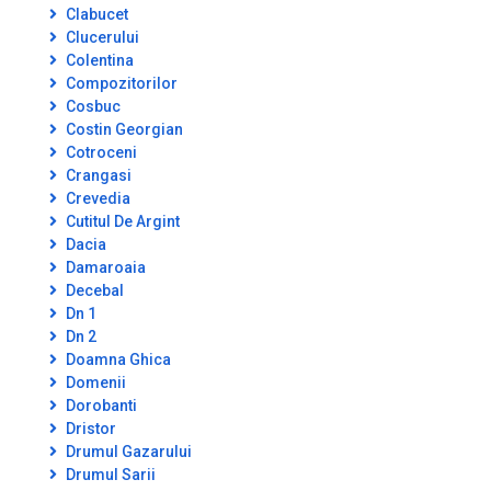
Clabucet
Clucerului
Colentina
Compozitorilor
Cosbuc
Costin Georgian
Cotroceni
Crangasi
Crevedia
Cutitul De Argint
Dacia
Damaroaia
Decebal
Dn 1
Dn 2
Doamna Ghica
Domenii
Dorobanti
Dristor
Drumul Gazarului
Drumul Sarii