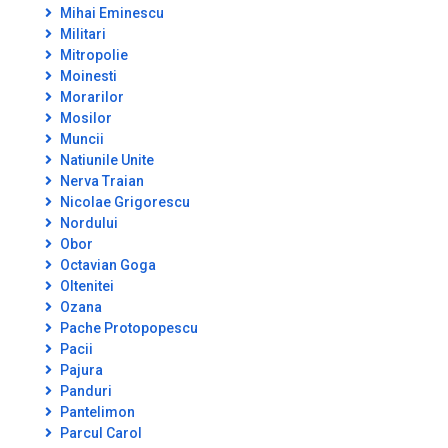
Mihai Eminescu
Militari
Mitropolie
Moinesti
Morarilor
Mosilor
Muncii
Natiunile Unite
Nerva Traian
Nicolae Grigorescu
Nordului
Obor
Octavian Goga
Oltenitei
Ozana
Pache Protopopescu
Pacii
Pajura
Panduri
Pantelimon
Parcul Carol