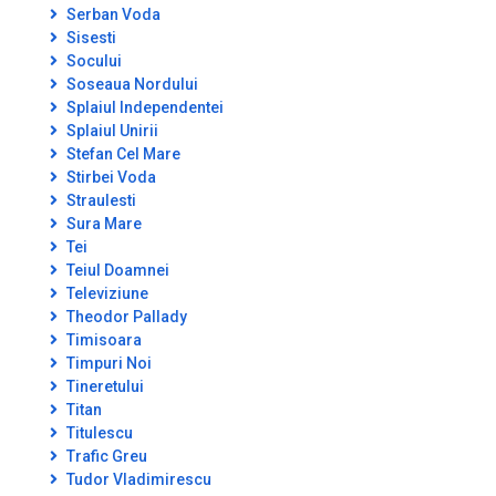
Serban Voda
Sisesti
Socului
Soseaua Nordului
Splaiul Independentei
Splaiul Unirii
Stefan Cel Mare
Stirbei Voda
Straulesti
Sura Mare
Tei
Teiul Doamnei
Televiziune
Theodor Pallady
Timisoara
Timpuri Noi
Tineretului
Titan
Titulescu
Trafic Greu
Tudor Vladimirescu