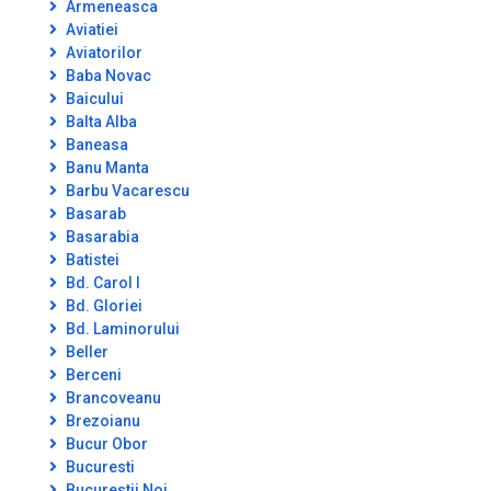
Armeneasca
Aviatiei
Aviatorilor
Baba Novac
Baicului
Balta Alba
Baneasa
Banu Manta
Barbu Vacarescu
Basarab
Basarabia
Batistei
Bd. Carol I
Bd. Gloriei
Bd. Laminorului
Beller
Berceni
Brancoveanu
Brezoianu
Bucur Obor
Bucuresti
Bucurestii Noi