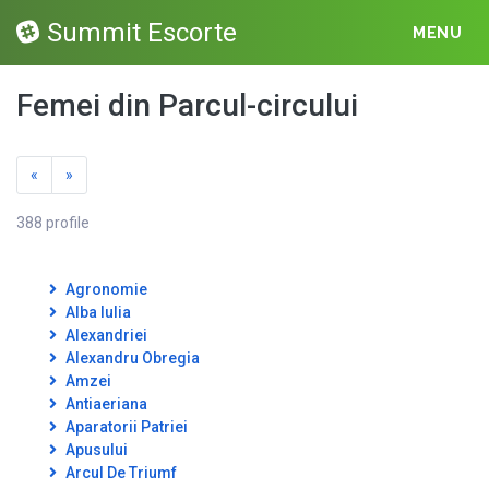
Summit Escorte
MENU
Femei din Parcul-circului
«
»
388 profile
Agronomie
Alba Iulia
Alexandriei
Alexandru Obregia
Amzei
Antiaeriana
Aparatorii Patriei
Apusului
Arcul De Triumf