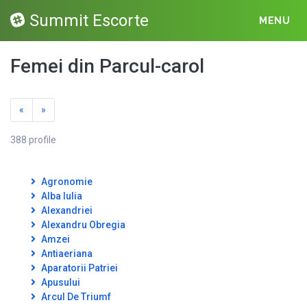
Summit Escorte
MENU
Femei din Parcul-carol
«
»
388 profile
Agronomie
Alba Iulia
Alexandriei
Alexandru Obregia
Amzei
Antiaeriana
Aparatorii Patriei
Apusului
Arcul De Triumf