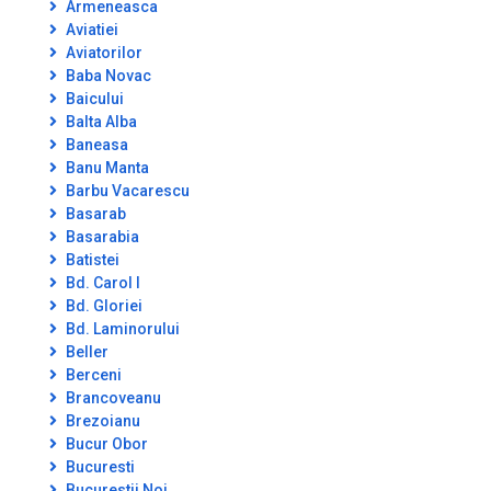
Armeneasca
Aviatiei
Aviatorilor
Baba Novac
Baicului
Balta Alba
Baneasa
Banu Manta
Barbu Vacarescu
Basarab
Basarabia
Batistei
Bd. Carol I
Bd. Gloriei
Bd. Laminorului
Beller
Berceni
Brancoveanu
Brezoianu
Bucur Obor
Bucuresti
Bucurestii Noi