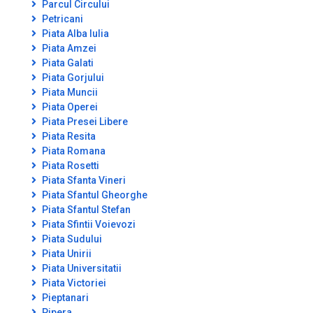
Parcul Circului
Petricani
Piata Alba Iulia
Piata Amzei
Piata Galati
Piata Gorjului
Piata Muncii
Piata Operei
Piata Presei Libere
Piata Resita
Piata Romana
Piata Rosetti
Piata Sfanta Vineri
Piata Sfantul Gheorghe
Piata Sfantul Stefan
Piata Sfintii Voievozi
Piata Sudului
Piata Unirii
Piata Universitatii
Piata Victoriei
Pieptanari
Pipera