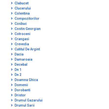
Clabucet
Clucerului
Colentina
Compozitorilor
Cosbuc
Costin Georgian
Cotroceni
Crangasi
Crevedia
Cutitul De Argint
Dacia
Damaroaia
Decebal
Dn 1
Dn 2
Doamna Ghica
Domenii
Dorobanti
Dristor
Drumul Gazarului
Drumul Sarii