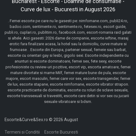
Bucharest - Escorte - Doamne de consumatie -
Curve de lux - Bucuresti in August 2026
. Femei escorte pe care nu le gasesti pe: nimfomane.com, publi24.ro,
badoo.com, sentimente.ro, sentimente.ro, fetesex.ro, escort guide,
publi.ro, cuplari.ro, publitim.ro, facebook.com, escort-romania raid galati
si altele. Aici gasesti: 2026 dame de companie, escorte ieftine, masaj
erotic fara finalizare acasa, la hotel sau la domiciliu, curve mature si
frumoase. . Escorte din Europa, partener sexual, femeie sau barbat,
escorte cu orientari gay si lesbi, gigolo sexi. Escorte independente cu
anunturi si escorte dominatoare, femei sex, fete sexy, escorte
profesioniste cu review-uri pozitive, escort vip, escorta amatoare, femei
mature divortate si mame Milf, femei mature bune de pula, escorte
majore, escort masculin, femei care vor sex, escorte transgender, femei
de lux, escorte stapane, escorte nimfomane, escorte vibrator strapon.
escorte practicante de dominatia, escorte cu roluri de sclave sexuale,
escorte transsexuali si travestiti, escorte care detin si vor sex cu jucarii
sexuale vibratoare si bdsm.
Escorte&Curve&Sex.ro © 2026 August
Termeni si Conditii
Escorte Bucuresti