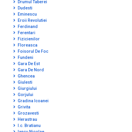
Drumul Taberei
Dudesti
Eminescu
Eroii Revolutiei
Ferdinand
Ferentari
Fizicienilor
Floreasca
Foisorul De Foc
Fundeni
Gara De Est
Gara De Nord
Ghencea
Giulesti
Giurgiului
Gorjului
Gradina Icoanei
Grivita
Grozavesti
Herastrau
I.c. Bratianu
Iancu Nicolae