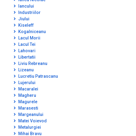
Iancului
Industriilor
Jiului
Kiseleff
Kogalniceanu
Lacul Morii
Lacul Tei
Lahovari
Libertatii
Liviu Rebreanu
Lizeanu
Lucretiu Patrascanu
Lujerului
Macaralei
Magheru
Magurele
Marasesti
Margeanului
Matei Voievod
Metalurgiei
Mihai Bravu