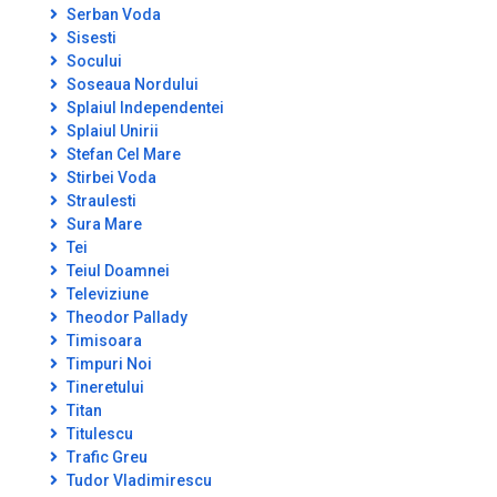
Serban Voda
Sisesti
Socului
Soseaua Nordului
Splaiul Independentei
Splaiul Unirii
Stefan Cel Mare
Stirbei Voda
Straulesti
Sura Mare
Tei
Teiul Doamnei
Televiziune
Theodor Pallady
Timisoara
Timpuri Noi
Tineretului
Titan
Titulescu
Trafic Greu
Tudor Vladimirescu