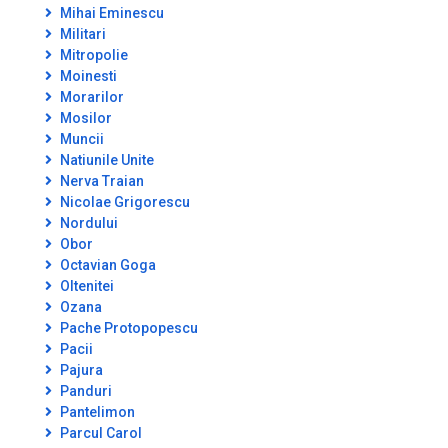
Mihai Eminescu
Militari
Mitropolie
Moinesti
Morarilor
Mosilor
Muncii
Natiunile Unite
Nerva Traian
Nicolae Grigorescu
Nordului
Obor
Octavian Goga
Oltenitei
Ozana
Pache Protopopescu
Pacii
Pajura
Panduri
Pantelimon
Parcul Carol