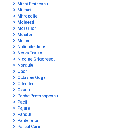
Mihai Eminescu
Militari
Mitropolie
Moinesti
Morarilor
Mosilor
Muncii
Natiunile Unite
Nerva Traian
Nicolae Grigorescu
Nordului
Obor
Octavian Goga
Oltenitei
Ozana
Pache Protopopescu
Pacii
Pajura
Panduri
Pantelimon
Parcul Carol