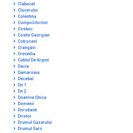
Clabucet
Clucerului
Colentina
Compozitorilor
Cosbuc
Costin Georgian
Cotroceni
Crangasi
Crevedia
Cutitul De Argint
Dacia
Damaroaia
Decebal
Dn 1
Dn 2
Doamna Ghica
Domenii
Dorobanti
Dristor
Drumul Gazarului
Drumul Sarii