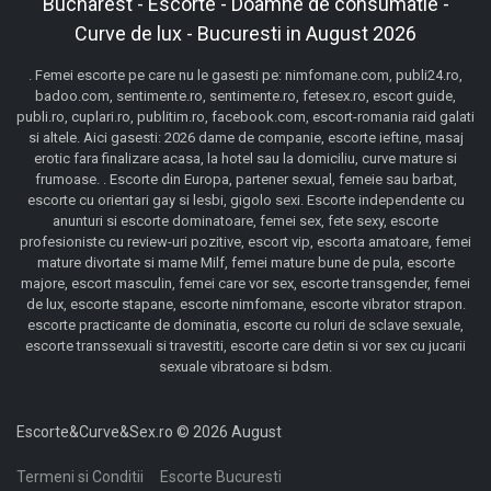
Bucharest - Escorte - Doamne de consumatie -
Curve de lux - Bucuresti in August 2026
. Femei escorte pe care nu le gasesti pe: nimfomane.com, publi24.ro,
badoo.com, sentimente.ro, sentimente.ro, fetesex.ro, escort guide,
publi.ro, cuplari.ro, publitim.ro, facebook.com, escort-romania raid galati
si altele. Aici gasesti: 2026 dame de companie, escorte ieftine, masaj
erotic fara finalizare acasa, la hotel sau la domiciliu, curve mature si
frumoase. . Escorte din Europa, partener sexual, femeie sau barbat,
escorte cu orientari gay si lesbi, gigolo sexi. Escorte independente cu
anunturi si escorte dominatoare, femei sex, fete sexy, escorte
profesioniste cu review-uri pozitive, escort vip, escorta amatoare, femei
mature divortate si mame Milf, femei mature bune de pula, escorte
majore, escort masculin, femei care vor sex, escorte transgender, femei
de lux, escorte stapane, escorte nimfomane, escorte vibrator strapon.
escorte practicante de dominatia, escorte cu roluri de sclave sexuale,
escorte transsexuali si travestiti, escorte care detin si vor sex cu jucarii
sexuale vibratoare si bdsm.
Escorte&Curve&Sex.ro © 2026 August
Termeni si Conditii
Escorte Bucuresti