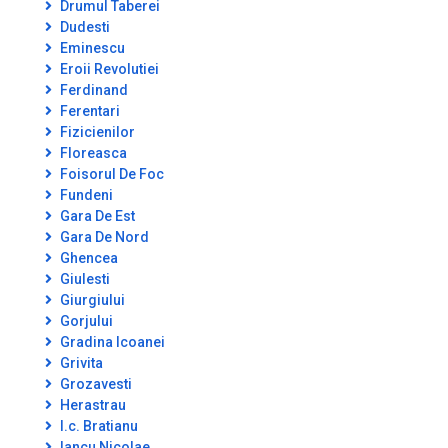
Drumul Taberei
Dudesti
Eminescu
Eroii Revolutiei
Ferdinand
Ferentari
Fizicienilor
Floreasca
Foisorul De Foc
Fundeni
Gara De Est
Gara De Nord
Ghencea
Giulesti
Giurgiului
Gorjului
Gradina Icoanei
Grivita
Grozavesti
Herastrau
I.c. Bratianu
Iancu Nicolae