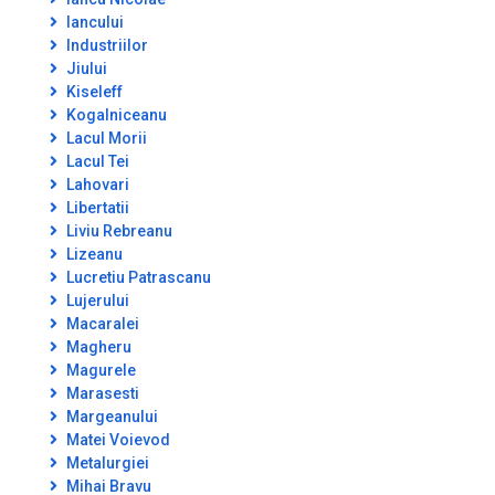
Iancului
Industriilor
Jiului
Kiseleff
Kogalniceanu
Lacul Morii
Lacul Tei
Lahovari
Libertatii
Liviu Rebreanu
Lizeanu
Lucretiu Patrascanu
Lujerului
Macaralei
Magheru
Magurele
Marasesti
Margeanului
Matei Voievod
Metalurgiei
Mihai Bravu