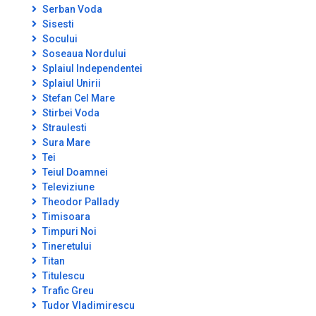
Serban Voda
Sisesti
Socului
Soseaua Nordului
Splaiul Independentei
Splaiul Unirii
Stefan Cel Mare
Stirbei Voda
Straulesti
Sura Mare
Tei
Teiul Doamnei
Televiziune
Theodor Pallady
Timisoara
Timpuri Noi
Tineretului
Titan
Titulescu
Trafic Greu
Tudor Vladimirescu