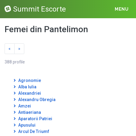
Summit Escorte
MENU
Femei din Pantelimon
«
»
388 profile
Agronomie
Alba Iulia
Alexandriei
Alexandru Obregia
Amzei
Antiaeriana
Aparatorii Patriei
Apusului
Arcul De Triumf