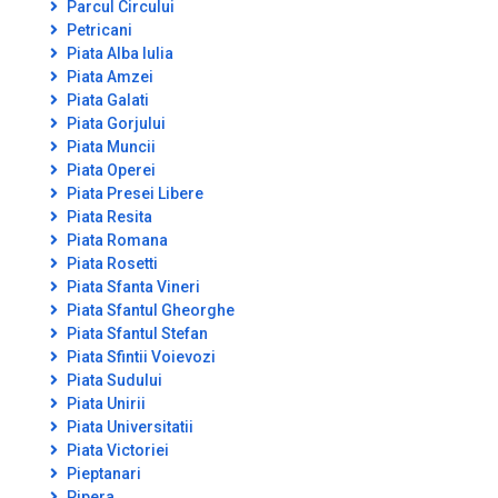
Parcul Circului
Petricani
Piata Alba Iulia
Piata Amzei
Piata Galati
Piata Gorjului
Piata Muncii
Piata Operei
Piata Presei Libere
Piata Resita
Piata Romana
Piata Rosetti
Piata Sfanta Vineri
Piata Sfantul Gheorghe
Piata Sfantul Stefan
Piata Sfintii Voievozi
Piata Sudului
Piata Unirii
Piata Universitatii
Piata Victoriei
Pieptanari
Pipera