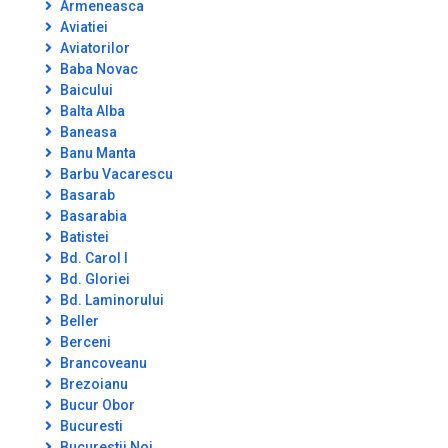
Armeneasca
Aviatiei
Aviatorilor
Baba Novac
Baicului
Balta Alba
Baneasa
Banu Manta
Barbu Vacarescu
Basarab
Basarabia
Batistei
Bd. Carol I
Bd. Gloriei
Bd. Laminorului
Beller
Berceni
Brancoveanu
Brezoianu
Bucur Obor
Bucuresti
Bucurestii Noi