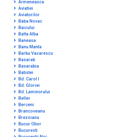
Armeneasca
Aviatiei
Aviatorilor
Baba Novac
Baicului
Balta Alba
Baneasa
Banu Manta
Barbu Vacarescu
Basarab
Basarabia
Batistei
Bd. Carol I
Bd. Gloriei
Bd. Laminorului
Beller
Berceni
Brancoveanu
Brezoianu
Bucur Obor
Bucuresti
Bucurestii Noi