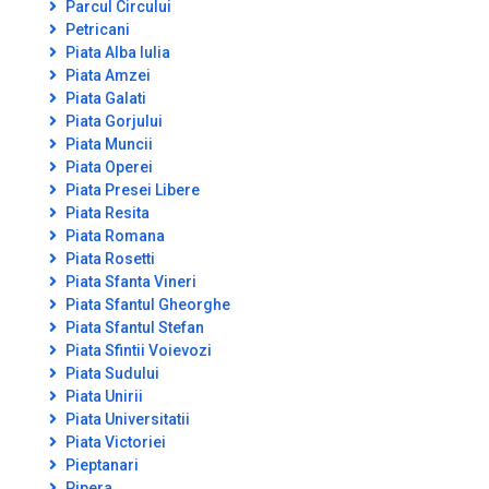
Parcul Circului
Petricani
Piata Alba Iulia
Piata Amzei
Piata Galati
Piata Gorjului
Piata Muncii
Piata Operei
Piata Presei Libere
Piata Resita
Piata Romana
Piata Rosetti
Piata Sfanta Vineri
Piata Sfantul Gheorghe
Piata Sfantul Stefan
Piata Sfintii Voievozi
Piata Sudului
Piata Unirii
Piata Universitatii
Piata Victoriei
Pieptanari
Pipera