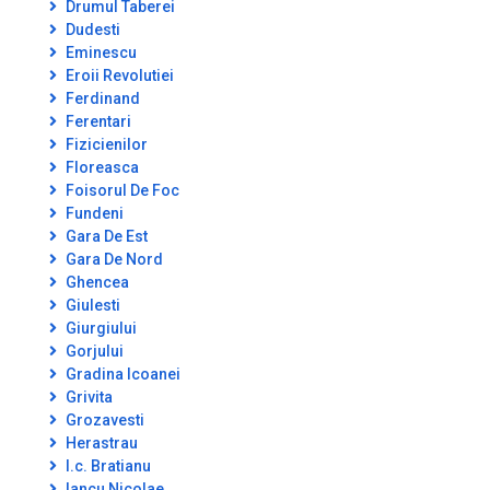
Drumul Taberei
Dudesti
Eminescu
Eroii Revolutiei
Ferdinand
Ferentari
Fizicienilor
Floreasca
Foisorul De Foc
Fundeni
Gara De Est
Gara De Nord
Ghencea
Giulesti
Giurgiului
Gorjului
Gradina Icoanei
Grivita
Grozavesti
Herastrau
I.c. Bratianu
Iancu Nicolae