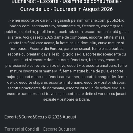
Bucharest - Escorte - Doamne de consumatie -
Curve de lux - Bucuresti in August 2026
. Femei escorte pe care nu le gasesti pe: nimfomane.com, publi24.ro,
badoo.com, sentimente.ro, sentimente.ro, fetesex.ro, escort guide,
publi.ro, cuplari.ro, publitim.ro, facebook.com, escort-romania raid galati
si altele. Aici gasesti: 2026 dame de companie, escorte ieftine, masaj
erotic fara finalizare acasa, la hotel sau la domiciliu, curve mature si
frumoase. . Escorte din Europa, partener sexual, femeie sau barbat,
escorte cu orientari gay si lesbi, gigolo sexi. Escorte independente cu
anunturi si escorte dominatoare, femei sex, fete sexy, escorte
profesioniste cu review-uri pozitive, escort vip, escorta amatoare, femei
mature divortate si mame Milf, femei mature bune de pula, escorte
majore, escort masculin, femei care vor sex, escorte transgender, femei
de lux, escorte stapane, escorte nimfomane, escorte vibrator strapon.
escorte practicante de dominatia, escorte cu roluri de sclave sexuale,
escorte transsexuali si travestiti, escorte care detin si vor sex cu jucarii
sexuale vibratoare si bdsm.
Escorte&Curve&Sex.ro © 2026 August
Termeni si Conditii
Escorte Bucuresti