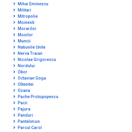
Mihai Eminescu
Militari
Mitropolie
Moinesti
Morarilor
Mosilor
Muncii
Natiunile Unite
Nerva Traian
Nicolae Grigorescu
Nordului
Obor
Octavian Goga
Oltenitei
Ozana
Pache Protopopescu
Pacii
Pajura
Panduri
Pantelimon
Parcul Carol