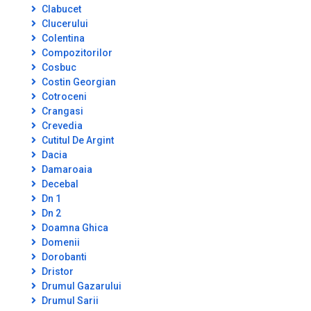
Clabucet
Clucerului
Colentina
Compozitorilor
Cosbuc
Costin Georgian
Cotroceni
Crangasi
Crevedia
Cutitul De Argint
Dacia
Damaroaia
Decebal
Dn 1
Dn 2
Doamna Ghica
Domenii
Dorobanti
Dristor
Drumul Gazarului
Drumul Sarii