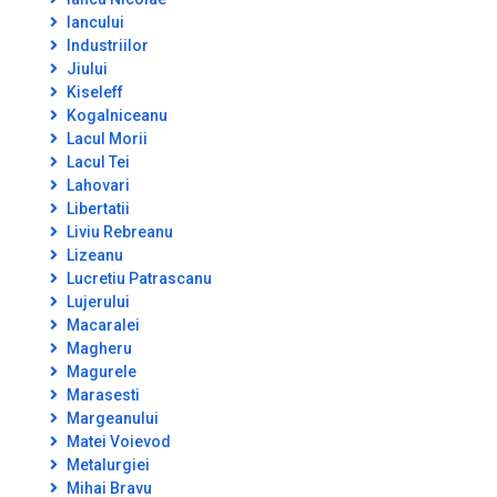
Iancului
Industriilor
Jiului
Kiseleff
Kogalniceanu
Lacul Morii
Lacul Tei
Lahovari
Libertatii
Liviu Rebreanu
Lizeanu
Lucretiu Patrascanu
Lujerului
Macaralei
Magheru
Magurele
Marasesti
Margeanului
Matei Voievod
Metalurgiei
Mihai Bravu