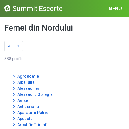
Summit Escorte
MENU
Femei din Nordului
«
»
388 profile
Agronomie
Alba Iulia
Alexandriei
Alexandru Obregia
Amzei
Antiaeriana
Aparatorii Patriei
Apusului
Arcul De Triumf