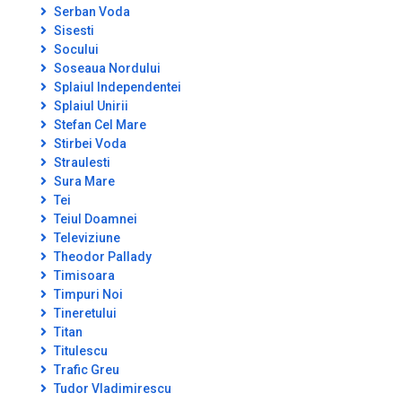
Serban Voda
Sisesti
Socului
Soseaua Nordului
Splaiul Independentei
Splaiul Unirii
Stefan Cel Mare
Stirbei Voda
Straulesti
Sura Mare
Tei
Teiul Doamnei
Televiziune
Theodor Pallady
Timisoara
Timpuri Noi
Tineretului
Titan
Titulescu
Trafic Greu
Tudor Vladimirescu