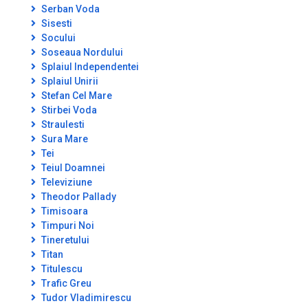
Serban Voda
Sisesti
Socului
Soseaua Nordului
Splaiul Independentei
Splaiul Unirii
Stefan Cel Mare
Stirbei Voda
Straulesti
Sura Mare
Tei
Teiul Doamnei
Televiziune
Theodor Pallady
Timisoara
Timpuri Noi
Tineretului
Titan
Titulescu
Trafic Greu
Tudor Vladimirescu