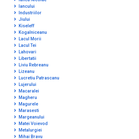
Iancului
Industriilor
Jiului
Kiseleff
Kogalniceanu
Lacul Morii
Lacul Tei
Lahovari
Libertatii
Liviu Rebreanu
Lizeanu
Lucretiu Patrascanu
Lujerului
Macaralei
Magheru
Magurele
Marasesti
Margeanului
Matei Voievod
Metalurgiei
Mihai Bravu