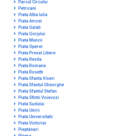
Parcul Circului
Petricani
Piata Alba Iulia
Piata Amzei
Piata Galati
Piata Gorjului
Piata Muncii
Piata Operei
Piata Presei Libere
Piata Resita
Piata Romana
Piata Rosetti
Piata Sfanta Vineri
Piata Sfantul Gheorghe
Piata Sfantul Stefan
Piata Sfintii Voievozi
Piata Sudului
Piata Unirii
Piata Universitatii
Piata Victoriei
Pieptanari
Pipera