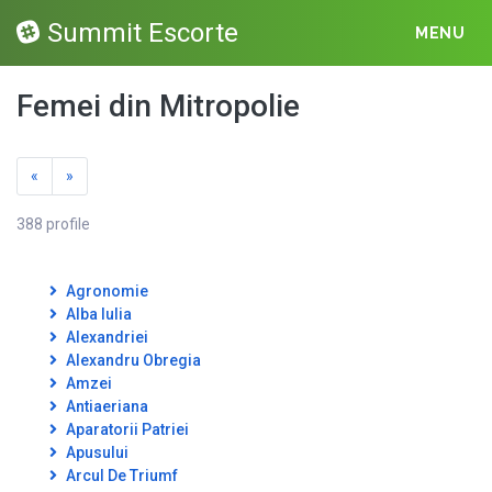
Summit Escorte
MENU
Femei din Mitropolie
«
»
388 profile
Agronomie
Alba Iulia
Alexandriei
Alexandru Obregia
Amzei
Antiaeriana
Aparatorii Patriei
Apusului
Arcul De Triumf