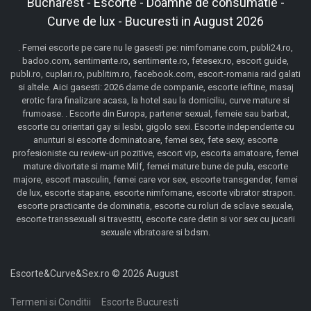
Bucharest - Escorte - Doamne de consumatie -
Curve de lux - Bucuresti in August 2026
. Femei escorte pe care nu le gasesti pe: nimfomane.com, publi24.ro,
badoo.com, sentimente.ro, sentimente.ro, fetesex.ro, escort guide,
publi.ro, cuplari.ro, publitim.ro, facebook.com, escort-romania raid galati
si altele. Aici gasesti: 2026 dame de companie, escorte ieftine, masaj
erotic fara finalizare acasa, la hotel sau la domiciliu, curve mature si
frumoase. . Escorte din Europa, partener sexual, femeie sau barbat,
escorte cu orientari gay si lesbi, gigolo sexi. Escorte independente cu
anunturi si escorte dominatoare, femei sex, fete sexy, escorte
profesioniste cu review-uri pozitive, escort vip, escorta amatoare, femei
mature divortate si mame Milf, femei mature bune de pula, escorte
majore, escort masculin, femei care vor sex, escorte transgender, femei
de lux, escorte stapane, escorte nimfomane, escorte vibrator strapon.
escorte practicante de dominatia, escorte cu roluri de sclave sexuale,
escorte transsexuali si travestiti, escorte care detin si vor sex cu jucarii
sexuale vibratoare si bdsm.
Escorte&Curve&Sex.ro © 2026 August
Termeni si Conditii
Escorte Bucuresti