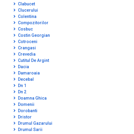
Clabucet
Clucerului
Colentina
Compozitorilor
Cosbuc
Costin Georgian
Cotroceni
Crangasi
Crevedia
Cutitul De Argint
Dacia
Damaroaia
Decebal
Dn 1
Dn 2
Doamna Ghica
Domenii
Dorobanti
Dristor
Drumul Gazarului
Drumul Sarii