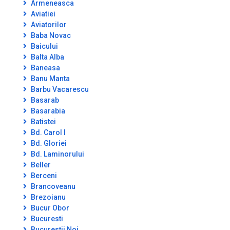
Armeneasca
Aviatiei
Aviatorilor
Baba Novac
Baicului
Balta Alba
Baneasa
Banu Manta
Barbu Vacarescu
Basarab
Basarabia
Batistei
Bd. Carol I
Bd. Gloriei
Bd. Laminorului
Beller
Berceni
Brancoveanu
Brezoianu
Bucur Obor
Bucuresti
Bucurestii Noi