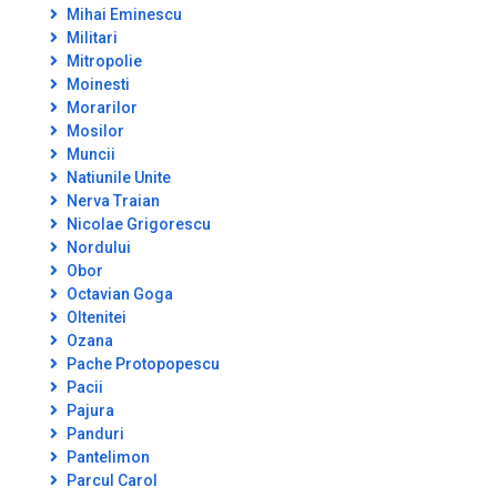
Mihai Eminescu
Militari
Mitropolie
Moinesti
Morarilor
Mosilor
Muncii
Natiunile Unite
Nerva Traian
Nicolae Grigorescu
Nordului
Obor
Octavian Goga
Oltenitei
Ozana
Pache Protopopescu
Pacii
Pajura
Panduri
Pantelimon
Parcul Carol