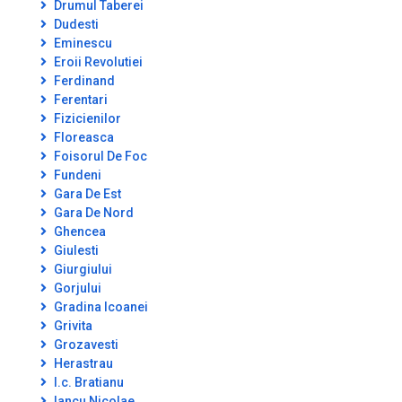
Drumul Taberei
Dudesti
Eminescu
Eroii Revolutiei
Ferdinand
Ferentari
Fizicienilor
Floreasca
Foisorul De Foc
Fundeni
Gara De Est
Gara De Nord
Ghencea
Giulesti
Giurgiului
Gorjului
Gradina Icoanei
Grivita
Grozavesti
Herastrau
I.c. Bratianu
Iancu Nicolae