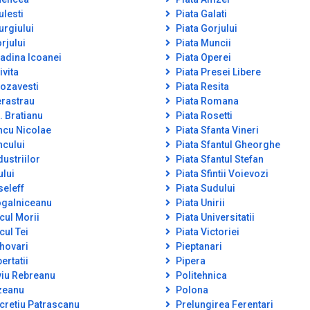
ulesti
Piata Galati
urgiului
Piata Gorjului
rjului
Piata Muncii
adina Icoanei
Piata Operei
ivita
Piata Presei Libere
ozavesti
Piata Resita
rastrau
Piata Romana
. Bratianu
Piata Rosetti
ncu Nicolae
Piata Sfanta Vineri
ncului
Piata Sfantul Gheorghe
dustriilor
Piata Sfantul Stefan
ului
Piata Sfintii Voievozi
seleff
Piata Sudului
galniceanu
Piata Unirii
cul Morii
Piata Universitatii
cul Tei
Piata Victoriei
hovari
Pieptanari
ertatii
Pipera
viu Rebreanu
Politehnica
zeanu
Polona
cretiu Patrascanu
Prelungirea Ferentari