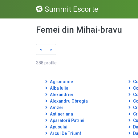
Summit Escorte
Femei din Mihai-bravu
«
»
388 profile
Agronomie
Co
Alba Iulia
Co
Alexandriei
Co
Alexandru Obregia
Co
Amzei
Cr
Antiaeriana
Cr
Aparatorii Patriei
Cut
Apusului
Da
Arcul De Triumf
Da