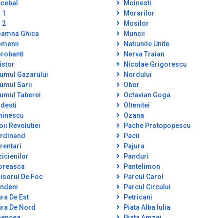
cebal
Moinesti
 1
Morarilor
 2
Mosilor
amna Ghica
Muncii
menii
Natiunile Unite
robanti
Nerva Traian
istor
Nicolae Grigorescu
umul Gazarului
Nordului
umul Sarii
Obor
umul Taberei
Octavian Goga
desti
Oltenitei
inescu
Ozana
oii Revolutiei
Pache Protopopescu
rdinand
Pacii
rentari
Pajura
zicienilor
Panduri
oreasca
Pantelimon
isorul De Foc
Parcul Carol
ndeni
Parcul Circului
ra De Est
Petricani
ra De Nord
Piata Alba Iulia
encea
Piata Amzei