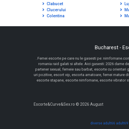
Clabucet
Lu
Clucerului
Ma
Colentina
Ma
Bucharest - Es
. Femei escorte pe care nu le gasesti pe: nimfomane.com,
romania raid galati si altele. Aici gasesti: 2026 dame de
partener sexual, femeie sau barbat, escorte cu orientari 
uri pozitive, escort vip, escorta amatoare, femei mature d
escorte stapane, escorte nimfomane, escorte vibrator stra
Escorte&Curve&Sex.ro © 2026 August
diverse
adult66
adult69