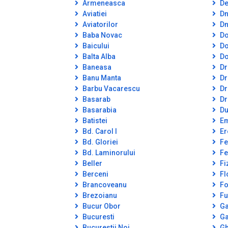
Armeneasca
De
Aviatiei
Dn
Aviatorilor
Dn
Baba Novac
Do
Baicului
Do
Balta Alba
Do
Baneasa
Dr
Banu Manta
Dr
Barbu Vacarescu
Dr
Basarab
Dr
Basarabia
Du
Batistei
Em
Bd. Carol I
Er
Bd. Gloriei
Fe
Bd. Laminorului
Fe
Beller
Fi
Berceni
Fl
Brancoveanu
Fo
Brezoianu
Fu
Bucur Obor
Ga
Bucuresti
Ga
Bucurestii Noi
Gh