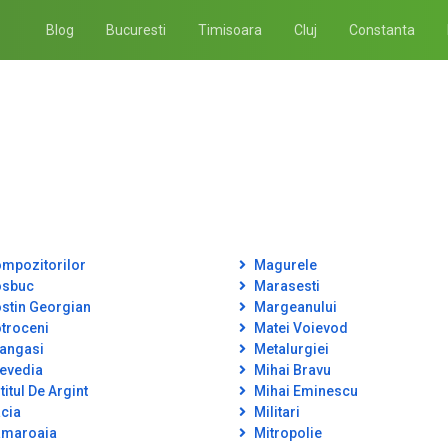
Blog
Bucuresti
Timisoara
Cluj
Constanta
mpozitorilor
Magurele
sbuc
Marasesti
stin Georgian
Margeanului
troceni
Matei Voievod
angasi
Metalurgiei
evedia
Mihai Bravu
itul De Argint
Mihai Eminescu
cia
Militari
maroaia
Mitropolie