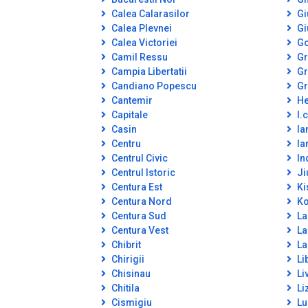
Calea Calarasilor
Gi
Calea Plevnei
Gi
Calea Victoriei
Go
Camil Ressu
Gr
Campia Libertatii
Gr
Candiano Popescu
Gr
Cantemir
He
Capitale
I.c
Casin
Ia
Centru
Ia
Centrul Civic
In
Centrul Istoric
Ji
Centura Est
Ki
Centura Nord
Ko
Centura Sud
La
Centura Vest
La
Chibrit
La
Chirigii
Lib
Chisinau
Li
Chitila
Li
Cismigiu
Lu