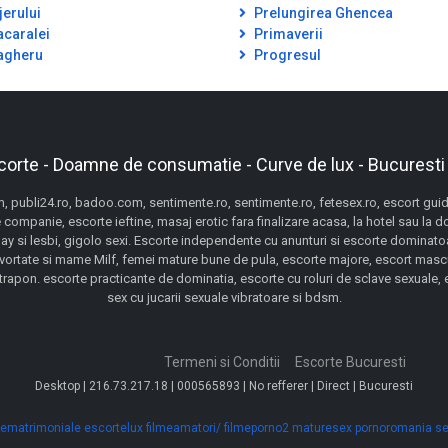
jerului
Prelungirea Ghencea
caralei
Primaverii
gheru
Progresul
corte - Doamne de consumatie - Curve de lux - Bucuresti
 publi24.ro, badoo.com, sentimente.ro, sentimente.ro, fetesex.ro, escort guide,
 companie, escorte ieftine, masaj erotic fara finalizare acasa, la hotel sau la 
gay si lesbi, gigolo sexi. Escorte independente cu anunturi si escorte dominatoa
ivortate si mame Milf, femei mature bune de pula, escorte majore, escort mascu
pon. escorte practicante de dominatia, escorte cu roluri de sclave sexuale, esc
sex cu jucarii sexuale vibratoare si bdsm.
Termeni si Conditii
Escorte Bucuresti
Desktop | 216.73.217.18 | 000565893 | No refferer | Direct | Bucuresti
ematrimoniale
escortelux
filmeamatori/
filmeporno2
maturesex
pornoromania
se