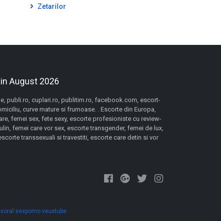
Zetarilor
 in August 2026
 publi.ro, cuplari.ro, publitim.ro, facebook.com, escort-
domiciliu, curve mature si frumoase. . Escorte din Europa,
re, femei sex, fete sexy, escorte profesioniste cu review-
lin, femei care vor sex, escorte transgender, femei de lux,
orte transsexuali si travestiti, escorte care detin si vor
xoral
sexporno
veuxtube