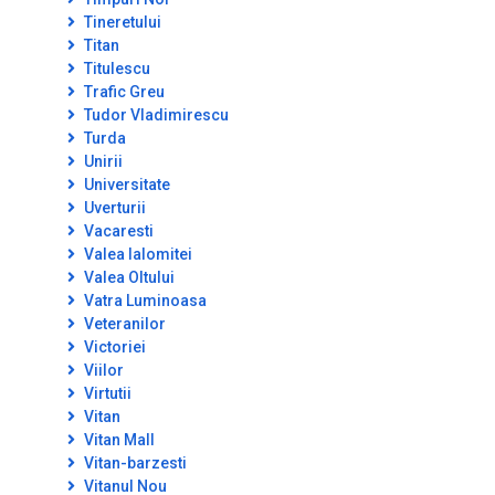
Tineretului
Titan
Titulescu
Trafic Greu
Tudor Vladimirescu
Turda
Unirii
Universitate
Uverturii
Vacaresti
Valea Ialomitei
Valea Oltului
Vatra Luminoasa
Veteranilor
Victoriei
Viilor
Virtutii
Vitan
Vitan Mall
Vitan-barzesti
Vitanul Nou