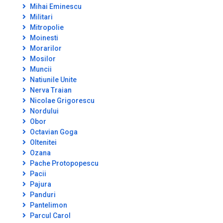
Mihai Eminescu
Militari
Mitropolie
Moinesti
Morarilor
Mosilor
Muncii
Natiunile Unite
Nerva Traian
Nicolae Grigorescu
Nordului
Obor
Octavian Goga
Oltenitei
Ozana
Pache Protopopescu
Pacii
Pajura
Panduri
Pantelimon
Parcul Carol