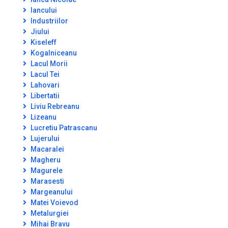
Iancului
Industriilor
Jiului
Kiseleff
Kogalniceanu
Lacul Morii
Lacul Tei
Lahovari
Libertatii
Liviu Rebreanu
Lizeanu
Lucretiu Patrascanu
Lujerului
Macaralei
Magheru
Magurele
Marasesti
Margeanului
Matei Voievod
Metalurgiei
Mihai Bravu