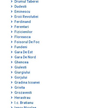
Drumul Taberei
Dudesti
Eminescu
Eroii Revolutiei
Ferdinand
Ferentari
Fizicienilor
Floreasca
Foisorul De Foc
Fundeni
Gara De Est
Gara De Nord
Ghencea
Giulesti
Giurgiului
Gorjului
Gradina Icoanei
Grivita
Grozavesti
Herastrau
I.c. Bratianu
Iancu Nicolae