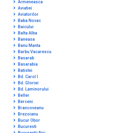
Armeneasca
Aviatiei
Aviatorilor
Baba Novac
Baicului
Balta Alba
Baneasa
Banu Manta
Barbu Vacarescu
Basarab
Basarabia
Batistei
Bd. Carol I
Bd. Gloriei
Bd. Laminorului
Beller
Berceni
Brancoveanu
Brezoianu
Bucur Obor
Bucuresti
Bucurestii Noi