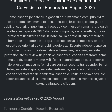
Bucharest - Escorte - Doamne de consumatie -
Curve de lux - Bucuresti in August 2026
. Femei escorte pe care nu le gasesti pe: nimfomane.com, publi24.ro,
badoo.com, sentimente.ro, sentimente.ro, fetesex.ro, escort guide,
publi.ro, cuplari.ro, publitim.ro, facebook.com, escort-romania raid galati
si altele. Aici gasesti: 2026 dame de companie, escorte ieftine, masaj
erotic fara finalizare acasa, la hotel sau la domiciliu, curve mature si
frumoase. . Escorte din Europa, partener sexual, femeie sau barbat,
escorte cu orientari gay si lesbi, gigolo sexi. Escorte independente cu
anunturi si escorte dominatoare, femei sex, fete sexy, escorte
profesioniste cu review-uri pozitive, escort vip, escorta amatoare, femei
mature divortate si mame Milf, femei mature bune de pula, escorte
majore, escort masculin, femei care vor sex, escorte transgender, femei
de lux, escorte stapane, escorte nimfomane, escorte vibrator strapon.
escorte practicante de dominatia, escorte cu roluri de sclave sexuale,
escorte transsexuali si travestiti, escorte care detin si vor sex cu jucarii
sexuale vibratoare si bdsm.
Escorte&Curve&Sex.ro © 2026 August
Termeni si Conditii
Escorte Bucuresti