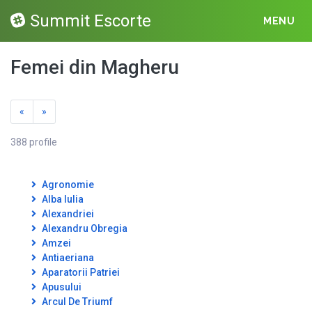
Summit Escorte
MENU
Femei din Magheru
«
»
388 profile
Agronomie
Alba Iulia
Alexandriei
Alexandru Obregia
Amzei
Antiaeriana
Aparatorii Patriei
Apusului
Arcul De Triumf