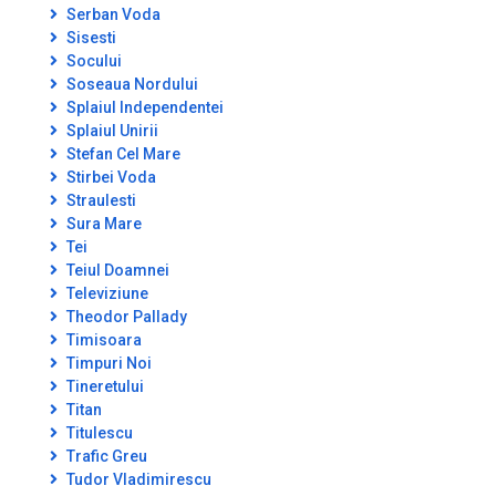
Serban Voda
Sisesti
Socului
Soseaua Nordului
Splaiul Independentei
Splaiul Unirii
Stefan Cel Mare
Stirbei Voda
Straulesti
Sura Mare
Tei
Teiul Doamnei
Televiziune
Theodor Pallady
Timisoara
Timpuri Noi
Tineretului
Titan
Titulescu
Trafic Greu
Tudor Vladimirescu