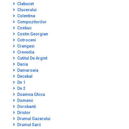
Clabucet
Clucerului
Colentina
Compozitorilor
Cosbuc
Costin Georgian
Cotroceni
Crangasi
Crevedia
Cutitul De Argint
Dacia
Damaroaia
Decebal
Dn 1
Dn 2
Doamna Ghica
Domenii
Dorobanti
Dristor
Drumul Gazarului
Drumul Sarii