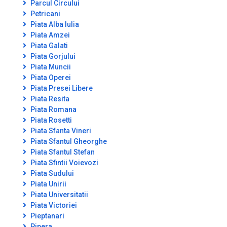
Parcul Circului
Petricani
Piata Alba Iulia
Piata Amzei
Piata Galati
Piata Gorjului
Piata Muncii
Piata Operei
Piata Presei Libere
Piata Resita
Piata Romana
Piata Rosetti
Piata Sfanta Vineri
Piata Sfantul Gheorghe
Piata Sfantul Stefan
Piata Sfintii Voievozi
Piata Sudului
Piata Unirii
Piata Universitatii
Piata Victoriei
Pieptanari
Pipera