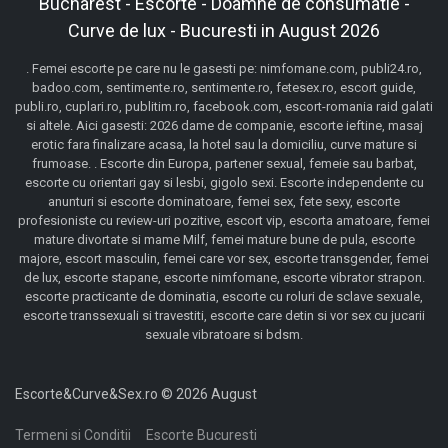
Bucharest - Escorte - Doamne de consumatie -
Curve de lux - Bucuresti in August 2026
. Femei escorte pe care nu le gasesti pe: nimfomane.com, publi24.ro,
badoo.com, sentimente.ro, sentimente.ro, fetesex.ro, escort guide,
publi.ro, cuplari.ro, publitim.ro, facebook.com, escort-romania raid galati
si altele. Aici gasesti: 2026 dame de companie, escorte ieftine, masaj
erotic fara finalizare acasa, la hotel sau la domiciliu, curve mature si
frumoase. . Escorte din Europa, partener sexual, femeie sau barbat,
escorte cu orientari gay si lesbi, gigolo sexi. Escorte independente cu
anunturi si escorte dominatoare, femei sex, fete sexy, escorte
profesioniste cu review-uri pozitive, escort vip, escorta amatoare, femei
mature divortate si mame Milf, femei mature bune de pula, escorte
majore, escort masculin, femei care vor sex, escorte transgender, femei
de lux, escorte stapane, escorte nimfomane, escorte vibrator strapon.
escorte practicante de dominatia, escorte cu roluri de sclave sexuale,
escorte transsexuali si travestiti, escorte care detin si vor sex cu jucarii
sexuale vibratoare si bdsm.
Escorte&Curve&Sex.ro © 2026 August
Termeni si Conditii
Escorte Bucuresti