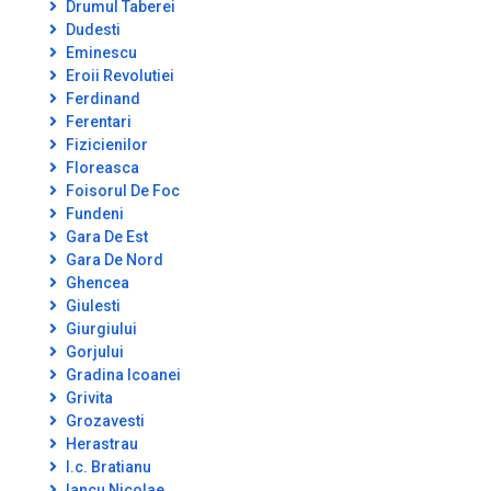
Drumul Taberei
Dudesti
Eminescu
Eroii Revolutiei
Ferdinand
Ferentari
Fizicienilor
Floreasca
Foisorul De Foc
Fundeni
Gara De Est
Gara De Nord
Ghencea
Giulesti
Giurgiului
Gorjului
Gradina Icoanei
Grivita
Grozavesti
Herastrau
I.c. Bratianu
Iancu Nicolae