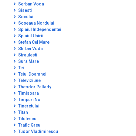
Serban Voda
Sisesti
Socului
Soseaua Nordului
Splaiul Independentei
Splaiul Unirii
Stefan Cel Mare
Stirbei Voda
Straulesti
Sura Mare
Tei
Teiul Doamnei
Televiziune
Theodor Pallady
Timisoara
Timpuri Noi
Tineretului
Titan
Titulescu
Trafic Greu
Tudor Vladimirescu