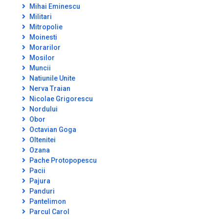
Mihai Eminescu
Militari
Mitropolie
Moinesti
Morarilor
Mosilor
Muncii
Natiunile Unite
Nerva Traian
Nicolae Grigorescu
Nordului
Obor
Octavian Goga
Oltenitei
Ozana
Pache Protopopescu
Pacii
Pajura
Panduri
Pantelimon
Parcul Carol