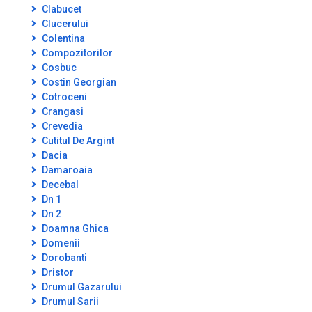
Clabucet
Clucerului
Colentina
Compozitorilor
Cosbuc
Costin Georgian
Cotroceni
Crangasi
Crevedia
Cutitul De Argint
Dacia
Damaroaia
Decebal
Dn 1
Dn 2
Doamna Ghica
Domenii
Dorobanti
Dristor
Drumul Gazarului
Drumul Sarii