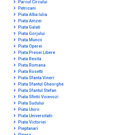
Parcul Circului
Petricani
Piata Alba Iulia
Piata Amzei
Piata Galati
Piata Gorjului
Piata Muncii
Piata Operei
Piata Presei Libere
Piata Resita
Piata Romana
Piata Rosetti
Piata Sfanta Vineri
Piata Sfantul Gheorghe
Piata Sfantul Stefan
Piata Sfintii Voievozi
Piata Sudului
Piata Unirii
Piata Universitatii
Piata Victoriei
Pieptanari
Pipera