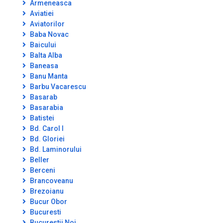
Armeneasca
Aviatiei
Aviatorilor
Baba Novac
Baicului
Balta Alba
Baneasa
Banu Manta
Barbu Vacarescu
Basarab
Basarabia
Batistei
Bd. Carol I
Bd. Gloriei
Bd. Laminorului
Beller
Berceni
Brancoveanu
Brezoianu
Bucur Obor
Bucuresti
Bucurestii Noi