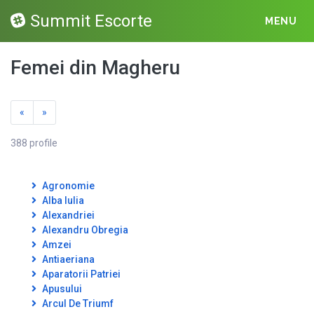
Summit Escorte
MENU
Femei din Magheru
«
»
388 profile
Agronomie
Alba Iulia
Alexandriei
Alexandru Obregia
Amzei
Antiaeriana
Aparatorii Patriei
Apusului
Arcul De Triumf