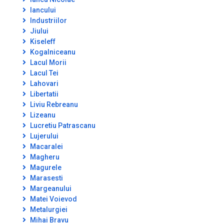
Iancului
Industriilor
Jiului
Kiseleff
Kogalniceanu
Lacul Morii
Lacul Tei
Lahovari
Libertatii
Liviu Rebreanu
Lizeanu
Lucretiu Patrascanu
Lujerului
Macaralei
Magheru
Magurele
Marasesti
Margeanului
Matei Voievod
Metalurgiei
Mihai Bravu