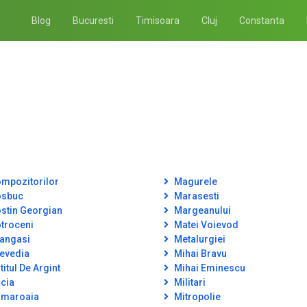
Blog
Bucuresti
Timisoara
Cluj
Constanta
mpozitorilor
Magurele
sbuc
Marasesti
stin Georgian
Margeanului
troceni
Matei Voievod
angasi
Metalurgiei
evedia
Mihai Bravu
itul De Argint
Mihai Eminescu
cia
Militari
maroaia
Mitropolie