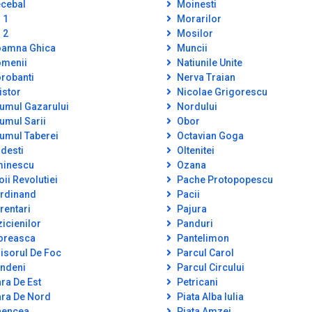
cebal
Moinesti
 1
Morarilor
 2
Mosilor
amna Ghica
Muncii
menii
Natiunile Unite
robanti
Nerva Traian
istor
Nicolae Grigorescu
umul Gazarului
Nordului
umul Sarii
Obor
umul Taberei
Octavian Goga
desti
Oltenitei
inescu
Ozana
oii Revolutiei
Pache Protopopescu
rdinand
Pacii
rentari
Pajura
zicienilor
Panduri
oreasca
Pantelimon
isorul De Foc
Parcul Carol
ndeni
Parcul Circului
ra De Est
Petricani
ra De Nord
Piata Alba Iulia
encea
Piata Amzei