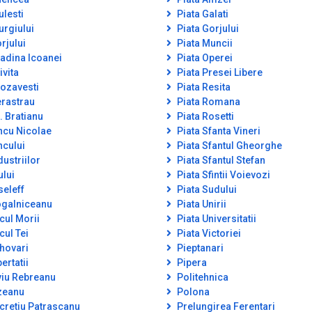
ulesti
Piata Galati
urgiului
Piata Gorjului
rjului
Piata Muncii
adina Icoanei
Piata Operei
ivita
Piata Presei Libere
ozavesti
Piata Resita
rastrau
Piata Romana
. Bratianu
Piata Rosetti
ncu Nicolae
Piata Sfanta Vineri
ncului
Piata Sfantul Gheorghe
dustriilor
Piata Sfantul Stefan
ului
Piata Sfintii Voievozi
seleff
Piata Sudului
galniceanu
Piata Unirii
cul Morii
Piata Universitatii
cul Tei
Piata Victoriei
hovari
Pieptanari
ertatii
Pipera
viu Rebreanu
Politehnica
zeanu
Polona
cretiu Patrascanu
Prelungirea Ferentari