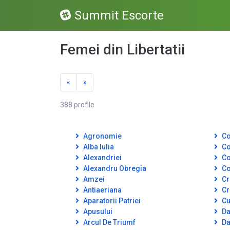
Summit Escorte
Femei din Libertatii
«
»
388 profile
Agronomie
Co
Alba Iulia
Co
Alexandriei
Co
Alexandru Obregia
Co
Amzei
Cr
Antiaeriana
Cr
Aparatorii Patriei
Cut
Apusului
Da
Arcul De Triumf
Da