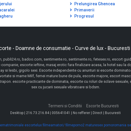
jerului
Prelungirea Ghencea
caralei
Primaverii
gheru
Progresul
corte - Doamne de consumatie - Curve de lux - Bucuresti
 publi24.ro, badoo.com, sentimente.ro, sentimente.ro, fetesex.ro, escort guide,
 companie, escorte ieftine, masaj erotic fara finalizare acasa, la hotel sau la 
gay si lesbi, gigolo sexi. Escorte independente cu anunturi si escorte dominatoa
ivortate si mame Milf, femei mature bune de pula, escorte majore, escort mascu
pon. escorte practicante de dominatia, escorte cu roluri de sclave sexuale, esc
sex cu jucarii sexuale vibratoare si bdsm.
Termeni si Conditii
Escorte Bucuresti
Desktop | 216.73.216.84 | 005641041 | No refferer | Direct | Bucuresti
ematrimoniale
escortelux
filmeamatori/
filmeporno2
maturesex
pornoromania
se