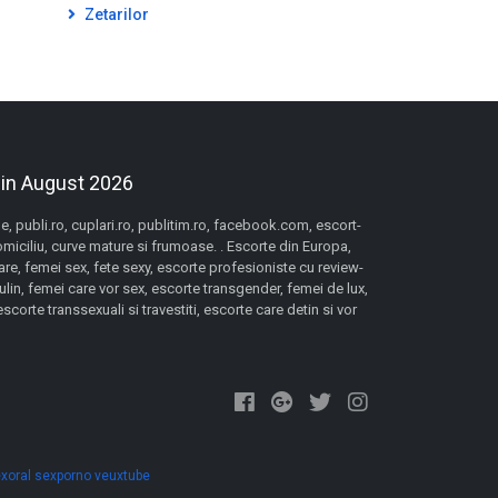
Zetarilor
 in August 2026
 publi.ro, cuplari.ro, publitim.ro, facebook.com, escort-
domiciliu, curve mature si frumoase. . Escorte din Europa,
re, femei sex, fete sexy, escorte profesioniste cu review-
lin, femei care vor sex, escorte transgender, femei de lux,
orte transsexuali si travestiti, escorte care detin si vor
xoral
sexporno
veuxtube