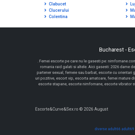
Clabucet
Lu
Clucerului
Ma
Colentina
Ma
Bucharest - Es
. Femei escorte pe care nu le gasesti pe: nimfomane.com,
romania raid galati si altele. Aici gasesti: 2026 dame de
partener sexual, femeie sau barbat, escorte cu orientari 
uri pozitive, escort vip, escorta amatoare, femei mature d
escorte stapane, escorte nimfomane, escorte vibrator stra
Escorte&Curve&Sex.ro © 2026 August
diverse
adult66
adult69