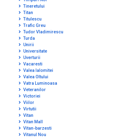
Tineretului
Titan
Titulescu
Trafic Greu
Tudor Vladimirescu
Turda
Unirii
Universitate
Uverturii
Vacaresti
Valea Ialomitei
Valea Oltului
Vatra Luminoasa
Veteranilor
Victoriei
Viilor
Virtutii
Vitan
Vitan Mall
Vitan-barzesti
Vitanul Nou