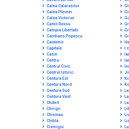
Calea Calarasilor
Gi
Calea Plevnei
Gi
Calea Victoriei
Go
Camil Ressu
Gr
Campia Libertatii
Gr
Candiano Popescu
Gr
Cantemir
He
Capitale
I.c
Casin
Ia
Centru
Ia
Centrul Civic
In
Centrul Istoric
Ji
Centura Est
Ki
Centura Nord
Ko
Centura Sud
La
Centura Vest
La
Chibrit
La
Chirigii
Lib
Chisinau
Li
Chitila
Li
Cismigiu
Lu