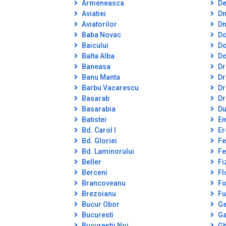
Armeneasca
De
Aviatiei
Dn
Aviatorilor
Dn
Baba Novac
Do
Baicului
Do
Balta Alba
Do
Baneasa
Dr
Banu Manta
Dr
Barbu Vacarescu
Dr
Basarab
Dr
Basarabia
Du
Batistei
Em
Bd. Carol I
Er
Bd. Gloriei
Fe
Bd. Laminorului
Fe
Beller
Fi
Berceni
Fl
Brancoveanu
Fo
Brezoianu
Fu
Bucur Obor
Ga
Bucuresti
Ga
Bucurestii Noi
Gh