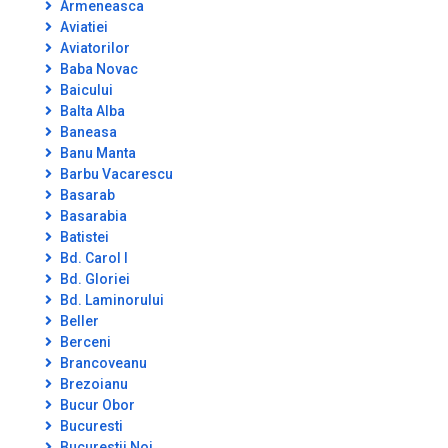
Armeneasca
Aviatiei
Aviatorilor
Baba Novac
Baicului
Balta Alba
Baneasa
Banu Manta
Barbu Vacarescu
Basarab
Basarabia
Batistei
Bd. Carol I
Bd. Gloriei
Bd. Laminorului
Beller
Berceni
Brancoveanu
Brezoianu
Bucur Obor
Bucuresti
Bucurestii Noi