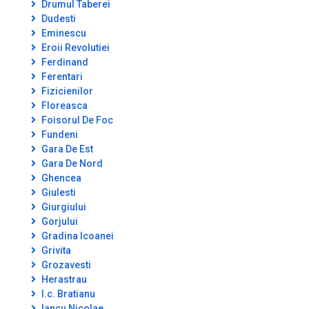
Drumul Taberei
Dudesti
Eminescu
Eroii Revolutiei
Ferdinand
Ferentari
Fizicienilor
Floreasca
Foisorul De Foc
Fundeni
Gara De Est
Gara De Nord
Ghencea
Giulesti
Giurgiului
Gorjului
Gradina Icoanei
Grivita
Grozavesti
Herastrau
I.c. Bratianu
Iancu Nicolae