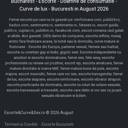
Bucharest - Escorte - Doamne de consumatie -
Curve de lux - Bucuresti in August 2026
. Femei escorte pe care nu le gasesti pe: nimfomane.com, publi24.ro,
badoo.com, sentimente.ro, sentimente.ro, fetesex.ro, escort guide,
publi.ro, cuplari.ro, publitim.ro, facebook.com, escort-romania raid galati
si altele. Aici gasesti: 2026 dame de companie, escorte ieftine, masaj
erotic fara finalizare acasa, la hotel sau la domiciliu, curve mature si
frumoase. . Escorte din Europa, partener sexual, femeie sau barbat,
escorte cu orientari gay si lesbi, gigolo sexi. Escorte independente cu
anunturi si escorte dominatoare, femei sex, fete sexy, escorte
profesioniste cu review-uri pozitive, escort vip, escorta amatoare, femei
mature divortate si mame Milf, femei mature bune de pula, escorte
majore, escort masculin, femei care vor sex, escorte transgender, femei
de lux, escorte stapane, escorte nimfomane, escorte vibrator strapon.
escorte practicante de dominatia, escorte cu roluri de sclave sexuale,
escorte transsexuali si travestiti, escorte care detin si vor sex cu jucarii
sexuale vibratoare si bdsm.
Escorte&Curve&Sex.ro © 2026 August
Termeni si Conditii
Escorte Bucuresti