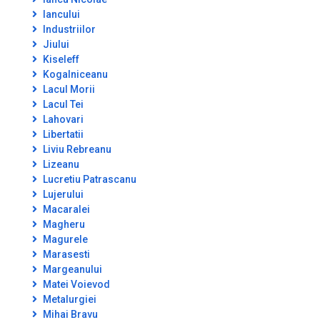
Iancului
Industriilor
Jiului
Kiseleff
Kogalniceanu
Lacul Morii
Lacul Tei
Lahovari
Libertatii
Liviu Rebreanu
Lizeanu
Lucretiu Patrascanu
Lujerului
Macaralei
Magheru
Magurele
Marasesti
Margeanului
Matei Voievod
Metalurgiei
Mihai Bravu