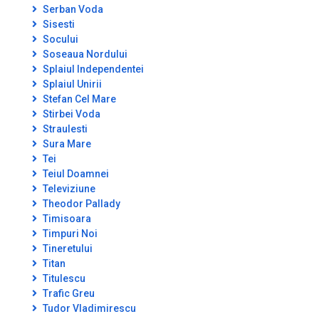
Serban Voda
Sisesti
Socului
Soseaua Nordului
Splaiul Independentei
Splaiul Unirii
Stefan Cel Mare
Stirbei Voda
Straulesti
Sura Mare
Tei
Teiul Doamnei
Televiziune
Theodor Pallady
Timisoara
Timpuri Noi
Tineretului
Titan
Titulescu
Trafic Greu
Tudor Vladimirescu