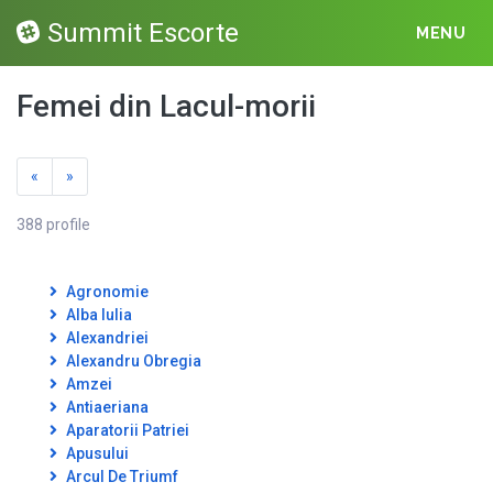
Summit Escorte
MENU
Femei din Lacul-morii
«
»
388 profile
Agronomie
Alba Iulia
Alexandriei
Alexandru Obregia
Amzei
Antiaeriana
Aparatorii Patriei
Apusului
Arcul De Triumf