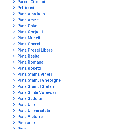
Parcul Circului
Petricani
Piata Alba Iulia
Piata Amzei
Piata Galati
Piata Gorjului
Piata Muncii
Piata Operei
Piata Presei Libere
Piata Resita
Piata Romana
Piata Rosetti
Piata Sfanta Vineri
Piata Sfantul Gheorghe
Piata Sfantul Stefan
Piata Sfintii Voievozi
Piata Sudului
Piata Unirii
Piata Universitatii
Piata Victoriei
Pieptanari
Pipera