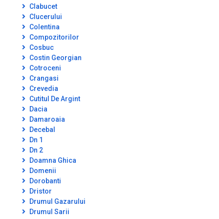
Clabucet
Clucerului
Colentina
Compozitorilor
Cosbuc
Costin Georgian
Cotroceni
Crangasi
Crevedia
Cutitul De Argint
Dacia
Damaroaia
Decebal
Dn 1
Dn 2
Doamna Ghica
Domenii
Dorobanti
Dristor
Drumul Gazarului
Drumul Sarii