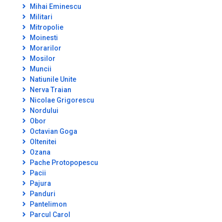
Mihai Eminescu
Militari
Mitropolie
Moinesti
Morarilor
Mosilor
Muncii
Natiunile Unite
Nerva Traian
Nicolae Grigorescu
Nordului
Obor
Octavian Goga
Oltenitei
Ozana
Pache Protopopescu
Pacii
Pajura
Panduri
Pantelimon
Parcul Carol