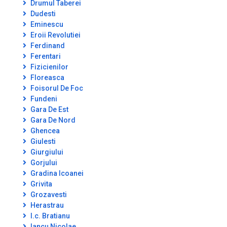
Drumul Taberei
Dudesti
Eminescu
Eroii Revolutiei
Ferdinand
Ferentari
Fizicienilor
Floreasca
Foisorul De Foc
Fundeni
Gara De Est
Gara De Nord
Ghencea
Giulesti
Giurgiului
Gorjului
Gradina Icoanei
Grivita
Grozavesti
Herastrau
I.c. Bratianu
Iancu Nicolae