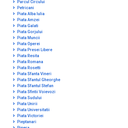
Parcul Circului
Petricani
Piata Alba Iulia
Piata Amzei
Piata Galati
Piata Gorjului
Piata Muncii
Piata Operei
Piata Presei Libere
Piata Resita
Piata Romana
Piata Rosetti
Piata Sfanta Vineri
Piata Sfantul Gheorghe
Piata Sfantul Stefan
Piata Sfintii Voievozi
Piata Sudului
Piata Unirii
Piata Universitatii
Piata Victoriei
Pieptanari
Pipera