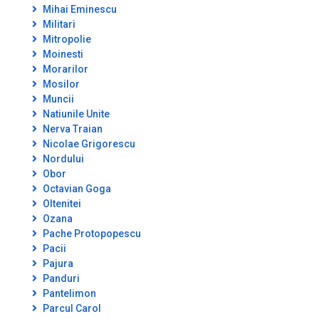
Mihai Eminescu
Militari
Mitropolie
Moinesti
Morarilor
Mosilor
Muncii
Natiunile Unite
Nerva Traian
Nicolae Grigorescu
Nordului
Obor
Octavian Goga
Oltenitei
Ozana
Pache Protopopescu
Pacii
Pajura
Panduri
Pantelimon
Parcul Carol