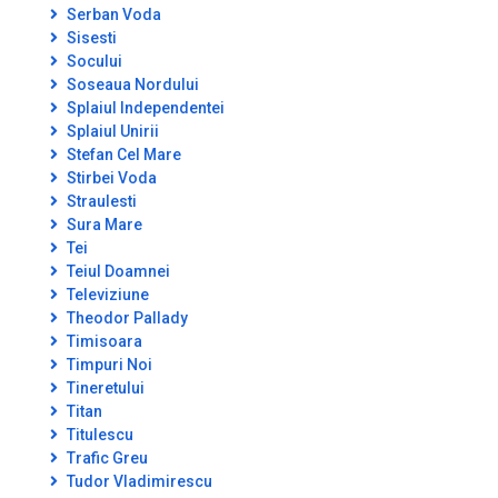
Serban Voda
Sisesti
Socului
Soseaua Nordului
Splaiul Independentei
Splaiul Unirii
Stefan Cel Mare
Stirbei Voda
Straulesti
Sura Mare
Tei
Teiul Doamnei
Televiziune
Theodor Pallady
Timisoara
Timpuri Noi
Tineretului
Titan
Titulescu
Trafic Greu
Tudor Vladimirescu