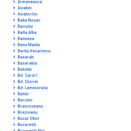
Armeneasca
Aviatiei
Aviatorilor
Baba Novac
Baicului
Balta Alba
Baneasa
Banu Manta
Barbu Vacarescu
Basarab
Basarabia
Batistei
Bd. Carol I
Bd. Gloriei
Bd. Laminorului
Beller
Berceni
Brancoveanu
Brezoianu
Bucur Obor
Bucuresti
Bucurestii Noi