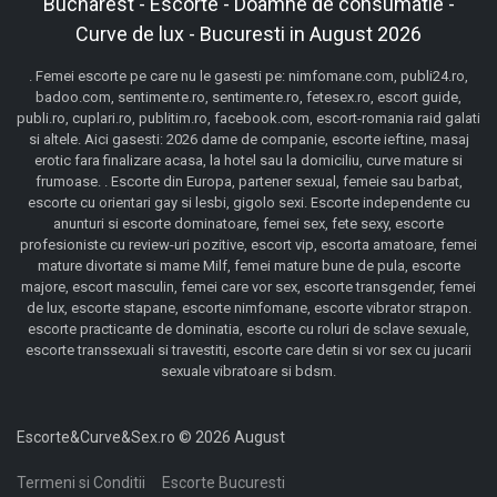
Bucharest - Escorte - Doamne de consumatie -
Curve de lux - Bucuresti in August 2026
. Femei escorte pe care nu le gasesti pe: nimfomane.com, publi24.ro,
badoo.com, sentimente.ro, sentimente.ro, fetesex.ro, escort guide,
publi.ro, cuplari.ro, publitim.ro, facebook.com, escort-romania raid galati
si altele. Aici gasesti: 2026 dame de companie, escorte ieftine, masaj
erotic fara finalizare acasa, la hotel sau la domiciliu, curve mature si
frumoase. . Escorte din Europa, partener sexual, femeie sau barbat,
escorte cu orientari gay si lesbi, gigolo sexi. Escorte independente cu
anunturi si escorte dominatoare, femei sex, fete sexy, escorte
profesioniste cu review-uri pozitive, escort vip, escorta amatoare, femei
mature divortate si mame Milf, femei mature bune de pula, escorte
majore, escort masculin, femei care vor sex, escorte transgender, femei
de lux, escorte stapane, escorte nimfomane, escorte vibrator strapon.
escorte practicante de dominatia, escorte cu roluri de sclave sexuale,
escorte transsexuali si travestiti, escorte care detin si vor sex cu jucarii
sexuale vibratoare si bdsm.
Escorte&Curve&Sex.ro © 2026 August
Termeni si Conditii
Escorte Bucuresti