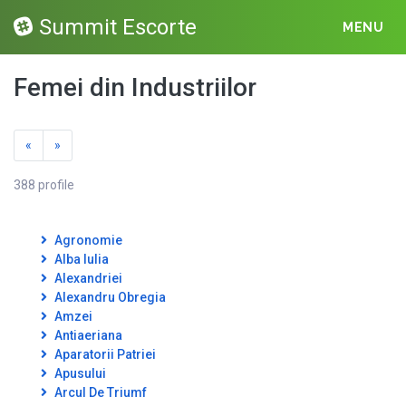
Summit Escorte
MENU
Femei din Industriilor
«
»
388 profile
Agronomie
Alba Iulia
Alexandriei
Alexandru Obregia
Amzei
Antiaeriana
Aparatorii Patriei
Apusului
Arcul De Triumf