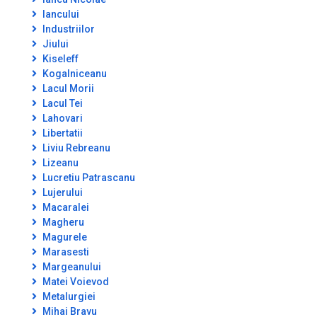
Iancului
Industriilor
Jiului
Kiseleff
Kogalniceanu
Lacul Morii
Lacul Tei
Lahovari
Libertatii
Liviu Rebreanu
Lizeanu
Lucretiu Patrascanu
Lujerului
Macaralei
Magheru
Magurele
Marasesti
Margeanului
Matei Voievod
Metalurgiei
Mihai Bravu