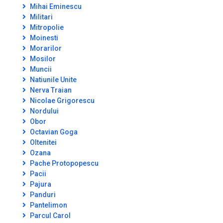
Mihai Eminescu
Militari
Mitropolie
Moinesti
Morarilor
Mosilor
Muncii
Natiunile Unite
Nerva Traian
Nicolae Grigorescu
Nordului
Obor
Octavian Goga
Oltenitei
Ozana
Pache Protopopescu
Pacii
Pajura
Panduri
Pantelimon
Parcul Carol