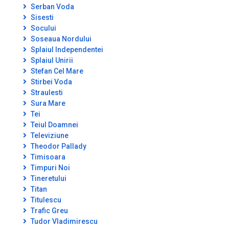
Serban Voda
Sisesti
Socului
Soseaua Nordului
Splaiul Independentei
Splaiul Unirii
Stefan Cel Mare
Stirbei Voda
Straulesti
Sura Mare
Tei
Teiul Doamnei
Televiziune
Theodor Pallady
Timisoara
Timpuri Noi
Tineretului
Titan
Titulescu
Trafic Greu
Tudor Vladimirescu