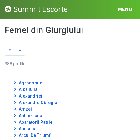
Summit Escorte
MENU
Femei din Giurgiului
«
»
388 profile
Agronomie
Alba Iulia
Alexandriei
Alexandru Obregia
Amzei
Antiaeriana
Aparatorii Patriei
Apusului
Arcul De Triumf