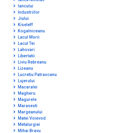
Iancului
Industriilor
Jiului
Kiseleff
Kogalniceanu
Lacul Morii
Lacul Tei
Lahovari
Libertatii
Liviu Rebreanu
Lizeanu
Lucretiu Patrascanu
Lujerului
Macaralei
Magheru
Magurele
Marasesti
Margeanului
Matei Voievod
Metalurgiei
Mihai Bravu