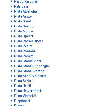
Parcul Circului
Petricani
Piata Alba Iulia
Piata Amzei
Piata Galati
Piata Gorjului
Piata Muncii
Piata Operei
Piata Presei Libere
Piata Resita
Piata Romana
Piata Rosetti
Piata Sfanta Vineri
Piata Sfantul Gheorghe
Piata Sfantul Stefan
Piata Sfintii Voievozi
Piata Sudului
Piata Unirii
Piata Universitatii
Piata Victoriei
Pieptanari
Pipera