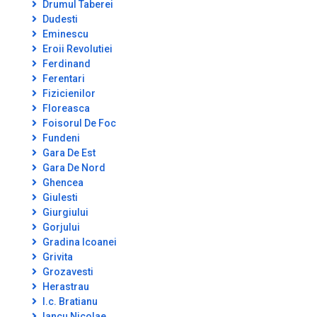
Drumul Taberei
Dudesti
Eminescu
Eroii Revolutiei
Ferdinand
Ferentari
Fizicienilor
Floreasca
Foisorul De Foc
Fundeni
Gara De Est
Gara De Nord
Ghencea
Giulesti
Giurgiului
Gorjului
Gradina Icoanei
Grivita
Grozavesti
Herastrau
I.c. Bratianu
Iancu Nicolae