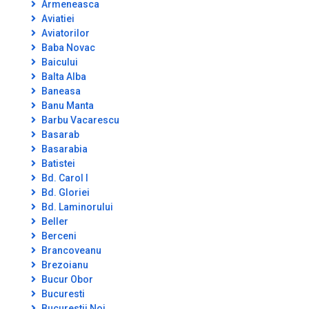
Armeneasca
Aviatiei
Aviatorilor
Baba Novac
Baicului
Balta Alba
Baneasa
Banu Manta
Barbu Vacarescu
Basarab
Basarabia
Batistei
Bd. Carol I
Bd. Gloriei
Bd. Laminorului
Beller
Berceni
Brancoveanu
Brezoianu
Bucur Obor
Bucuresti
Bucurestii Noi