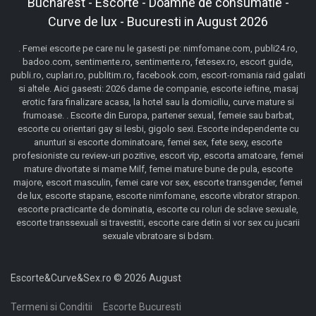
Bucharest - Escorte - Doamne de consumatie -
Curve de lux - Bucuresti in August 2026
. Femei escorte pe care nu le gasesti pe: nimfomane.com, publi24.ro,
badoo.com, sentimente.ro, sentimente.ro, fetesex.ro, escort guide,
publi.ro, cuplari.ro, publitim.ro, facebook.com, escort-romania raid galati
si altele. Aici gasesti: 2026 dame de companie, escorte ieftine, masaj
erotic fara finalizare acasa, la hotel sau la domiciliu, curve mature si
frumoase. . Escorte din Europa, partener sexual, femeie sau barbat,
escorte cu orientari gay si lesbi, gigolo sexi. Escorte independente cu
anunturi si escorte dominatoare, femei sex, fete sexy, escorte
profesioniste cu review-uri pozitive, escort vip, escorta amatoare, femei
mature divortate si mame Milf, femei mature bune de pula, escorte
majore, escort masculin, femei care vor sex, escorte transgender, femei
de lux, escorte stapane, escorte nimfomane, escorte vibrator strapon.
escorte practicante de dominatia, escorte cu roluri de sclave sexuale,
escorte transsexuali si travestiti, escorte care detin si vor sex cu jucarii
sexuale vibratoare si bdsm.
Escorte&Curve&Sex.ro © 2026 August
Termeni si Conditii
Escorte Bucuresti