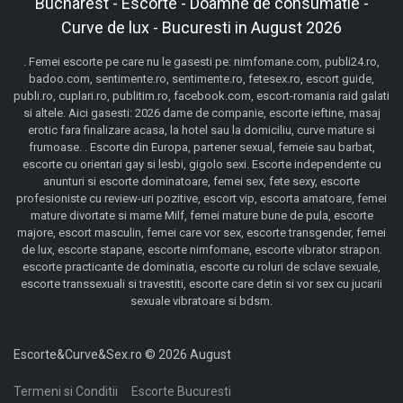
Bucharest - Escorte - Doamne de consumatie -
Curve de lux - Bucuresti in August 2026
. Femei escorte pe care nu le gasesti pe: nimfomane.com, publi24.ro,
badoo.com, sentimente.ro, sentimente.ro, fetesex.ro, escort guide,
publi.ro, cuplari.ro, publitim.ro, facebook.com, escort-romania raid galati
si altele. Aici gasesti: 2026 dame de companie, escorte ieftine, masaj
erotic fara finalizare acasa, la hotel sau la domiciliu, curve mature si
frumoase. . Escorte din Europa, partener sexual, femeie sau barbat,
escorte cu orientari gay si lesbi, gigolo sexi. Escorte independente cu
anunturi si escorte dominatoare, femei sex, fete sexy, escorte
profesioniste cu review-uri pozitive, escort vip, escorta amatoare, femei
mature divortate si mame Milf, femei mature bune de pula, escorte
majore, escort masculin, femei care vor sex, escorte transgender, femei
de lux, escorte stapane, escorte nimfomane, escorte vibrator strapon.
escorte practicante de dominatia, escorte cu roluri de sclave sexuale,
escorte transsexuali si travestiti, escorte care detin si vor sex cu jucarii
sexuale vibratoare si bdsm.
Escorte&Curve&Sex.ro © 2026 August
Termeni si Conditii
Escorte Bucuresti