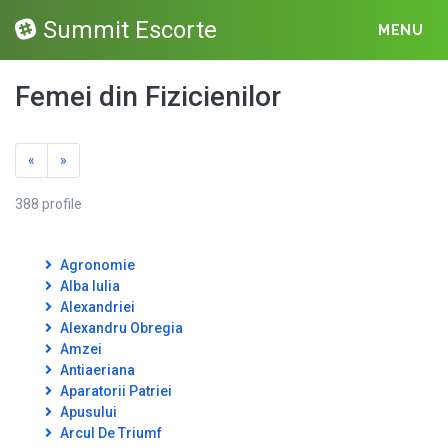
Summit Escorte
MENU
Femei din Fizicienilor
«
»
388 profile
Agronomie
Alba Iulia
Alexandriei
Alexandru Obregia
Amzei
Antiaeriana
Aparatorii Patriei
Apusului
Arcul De Triumf