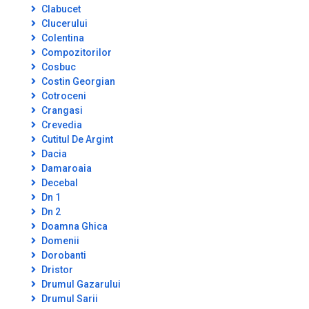
Clabucet
Clucerului
Colentina
Compozitorilor
Cosbuc
Costin Georgian
Cotroceni
Crangasi
Crevedia
Cutitul De Argint
Dacia
Damaroaia
Decebal
Dn 1
Dn 2
Doamna Ghica
Domenii
Dorobanti
Dristor
Drumul Gazarului
Drumul Sarii