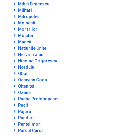
Mihai Eminescu
Militari
Mitropolie
Moinesti
Morarilor
Mosilor
Muncii
Natiunile Unite
Nerva Traian
Nicolae Grigorescu
Nordului
Obor
Octavian Goga
Oltenitei
Ozana
Pache Protopopescu
Pacii
Pajura
Panduri
Pantelimon
Parcul Carol