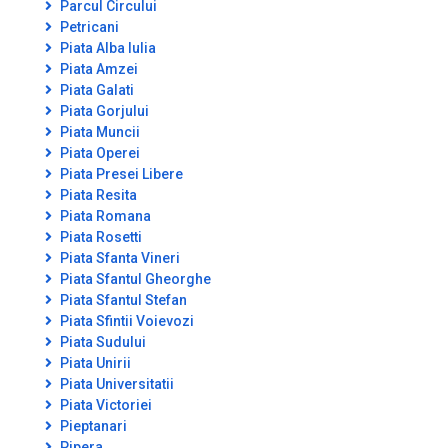
Parcul Circului
Petricani
Piata Alba Iulia
Piata Amzei
Piata Galati
Piata Gorjului
Piata Muncii
Piata Operei
Piata Presei Libere
Piata Resita
Piata Romana
Piata Rosetti
Piata Sfanta Vineri
Piata Sfantul Gheorghe
Piata Sfantul Stefan
Piata Sfintii Voievozi
Piata Sudului
Piata Unirii
Piata Universitatii
Piata Victoriei
Pieptanari
Pipera