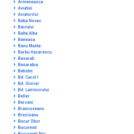
Armeneasca
Aviatiei
Aviatorilor
Baba Novac
Baicului
Balta Alba
Baneasa
Banu Manta
Barbu Vacarescu
Basarab
Basarabia
Batistei
Bd. Carol I
Bd. Gloriei
Bd. Laminorului
Beller
Berceni
Brancoveanu
Brezoianu
Bucur Obor
Bucuresti
Bucurestii Noi