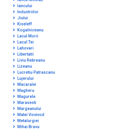
Iancului
Industriilor
Jiului
Kiseleff
Kogalniceanu
Lacul Morii
Lacul Tei
Lahovari
Libertatii
Liviu Rebreanu
Lizeanu
Lucretiu Patrascanu
Lujerului
Macaralei
Magheru
Magurele
Marasesti
Margeanului
Matei Voievod
Metalurgiei
Mihai Bravu