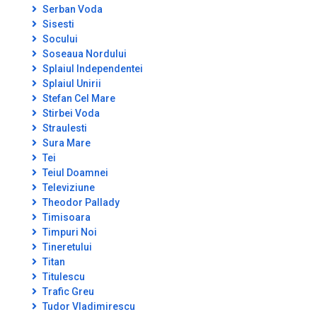
Serban Voda
Sisesti
Socului
Soseaua Nordului
Splaiul Independentei
Splaiul Unirii
Stefan Cel Mare
Stirbei Voda
Straulesti
Sura Mare
Tei
Teiul Doamnei
Televiziune
Theodor Pallady
Timisoara
Timpuri Noi
Tineretului
Titan
Titulescu
Trafic Greu
Tudor Vladimirescu