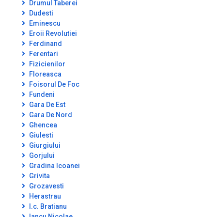
Drumul Taberei
Dudesti
Eminescu
Eroii Revolutiei
Ferdinand
Ferentari
Fizicienilor
Floreasca
Foisorul De Foc
Fundeni
Gara De Est
Gara De Nord
Ghencea
Giulesti
Giurgiului
Gorjului
Gradina Icoanei
Grivita
Grozavesti
Herastrau
I.c. Bratianu
Iancu Nicolae