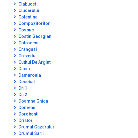
Clabucet
Clucerului
Colentina
Compozitorilor
Cosbuc
Costin Georgian
Cotroceni
Crangasi
Crevedia
Cutitul De Argint
Dacia
Damaroaia
Decebal
Dn 1
Dn 2
Doamna Ghica
Domenii
Dorobanti
Dristor
Drumul Gazarului
Drumul Sarii