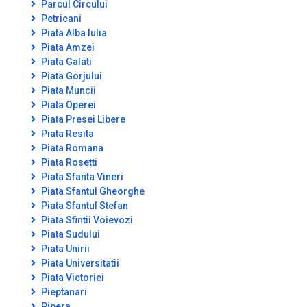
Parcul Circului
Petricani
Piata Alba Iulia
Piata Amzei
Piata Galati
Piata Gorjului
Piata Muncii
Piata Operei
Piata Presei Libere
Piata Resita
Piata Romana
Piata Rosetti
Piata Sfanta Vineri
Piata Sfantul Gheorghe
Piata Sfantul Stefan
Piata Sfintii Voievozi
Piata Sudului
Piata Unirii
Piata Universitatii
Piata Victoriei
Pieptanari
Pipera