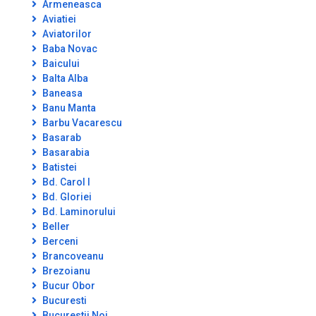
Armeneasca
Aviatiei
Aviatorilor
Baba Novac
Baicului
Balta Alba
Baneasa
Banu Manta
Barbu Vacarescu
Basarab
Basarabia
Batistei
Bd. Carol I
Bd. Gloriei
Bd. Laminorului
Beller
Berceni
Brancoveanu
Brezoianu
Bucur Obor
Bucuresti
Bucurestii Noi