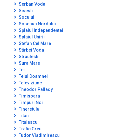
Serban Voda
Sisesti
Socului
Soseaua Nordului
Splaiul Independentei
Splaiul Unirii
Stefan Cel Mare
Stirbei Voda
Straulesti
Sura Mare
Tei
Teiul Doamnei
Televiziune
Theodor Pallady
Timisoara
Timpuri Noi
Tineretului
Titan
Titulescu
Trafic Greu
Tudor Vladimirescu