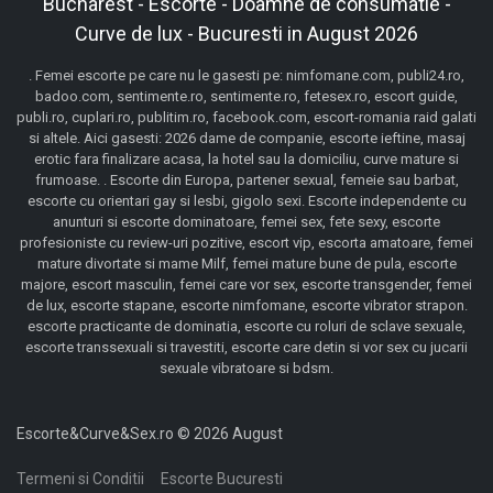
Bucharest - Escorte - Doamne de consumatie -
Curve de lux - Bucuresti in August 2026
. Femei escorte pe care nu le gasesti pe: nimfomane.com, publi24.ro,
badoo.com, sentimente.ro, sentimente.ro, fetesex.ro, escort guide,
publi.ro, cuplari.ro, publitim.ro, facebook.com, escort-romania raid galati
si altele. Aici gasesti: 2026 dame de companie, escorte ieftine, masaj
erotic fara finalizare acasa, la hotel sau la domiciliu, curve mature si
frumoase. . Escorte din Europa, partener sexual, femeie sau barbat,
escorte cu orientari gay si lesbi, gigolo sexi. Escorte independente cu
anunturi si escorte dominatoare, femei sex, fete sexy, escorte
profesioniste cu review-uri pozitive, escort vip, escorta amatoare, femei
mature divortate si mame Milf, femei mature bune de pula, escorte
majore, escort masculin, femei care vor sex, escorte transgender, femei
de lux, escorte stapane, escorte nimfomane, escorte vibrator strapon.
escorte practicante de dominatia, escorte cu roluri de sclave sexuale,
escorte transsexuali si travestiti, escorte care detin si vor sex cu jucarii
sexuale vibratoare si bdsm.
Escorte&Curve&Sex.ro © 2026 August
Termeni si Conditii
Escorte Bucuresti