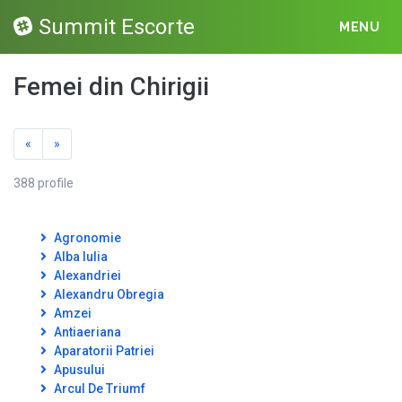
Summit Escorte
MENU
Femei din Chirigii
«
»
388 profile
Agronomie
Alba Iulia
Alexandriei
Alexandru Obregia
Amzei
Antiaeriana
Aparatorii Patriei
Apusului
Arcul De Triumf