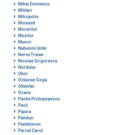
Mihai Eminescu
Militari
Mitropolie
Moinesti
Morarilor
Mosilor
Muncii
Natiunile Unite
Nerva Traian
Nicolae Grigorescu
Nordului
Obor
Octavian Goga
Oltenitei
Ozana
Pache Protopopescu
Pacii
Pajura
Panduri
Pantelimon
Parcul Carol