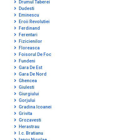
Drumul Taberei
Dudesti
Eminescu
Eroii Revolutiei
Ferdinand
Ferentari
Fizicienilor
Floreasca
Foisorul De Foc
Fundeni
Gara De Est
Gara De Nord
Ghencea
Giulesti
Giurgiului
Gorjului
Gradina Icoanei
Grivita
Grozavesti
Herastrau
I.c. Bratianu
Iancu Nicolae