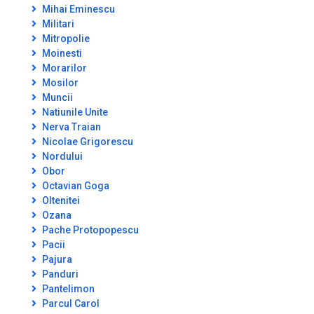
Mihai Eminescu
Militari
Mitropolie
Moinesti
Morarilor
Mosilor
Muncii
Natiunile Unite
Nerva Traian
Nicolae Grigorescu
Nordului
Obor
Octavian Goga
Oltenitei
Ozana
Pache Protopopescu
Pacii
Pajura
Panduri
Pantelimon
Parcul Carol