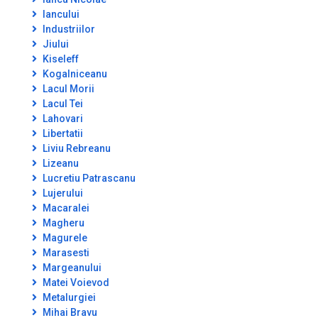
Iancului
Industriilor
Jiului
Kiseleff
Kogalniceanu
Lacul Morii
Lacul Tei
Lahovari
Libertatii
Liviu Rebreanu
Lizeanu
Lucretiu Patrascanu
Lujerului
Macaralei
Magheru
Magurele
Marasesti
Margeanului
Matei Voievod
Metalurgiei
Mihai Bravu