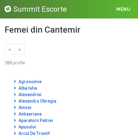
Summit Escorte
MENU
Femei din Cantemir
«
»
388 profile
Agronomie
Alba Iulia
Alexandriei
Alexandru Obregia
Amzei
Antiaeriana
Aparatorii Patriei
Apusului
Arcul De Triumf