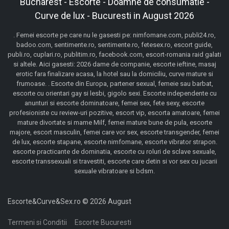
Bucharest - Escorte - Doamne de consumatie -
Curve de lux - Bucuresti in August 2026
. Femei escorte pe care nu le gasesti pe: nimfomane.com, publi24.ro,
badoo.com, sentimente.ro, sentimente.ro, fetesex.ro, escort guide,
publi.ro, cuplari.ro, publitim.ro, facebook.com, escort-romania raid galati
si altele. Aici gasesti: 2026 dame de companie, escorte ieftine, masaj
erotic fara finalizare acasa, la hotel sau la domiciliu, curve mature si
frumoase. . Escorte din Europa, partener sexual, femeie sau barbat,
escorte cu orientari gay si lesbi, gigolo sexi. Escorte independente cu
anunturi si escorte dominatoare, femei sex, fete sexy, escorte
profesioniste cu review-uri pozitive, escort vip, escorta amatoare, femei
mature divortate si mame Milf, femei mature bune de pula, escorte
majore, escort masculin, femei care vor sex, escorte transgender, femei
de lux, escorte stapane, escorte nimfomane, escorte vibrator strapon.
escorte practicante de dominatia, escorte cu roluri de sclave sexuale,
escorte transsexuali si travestiti, escorte care detin si vor sex cu jucarii
sexuale vibratoare si bdsm.
Escorte&Curve&Sex.ro © 2026 August
Termeni si Conditii
Escorte Bucuresti