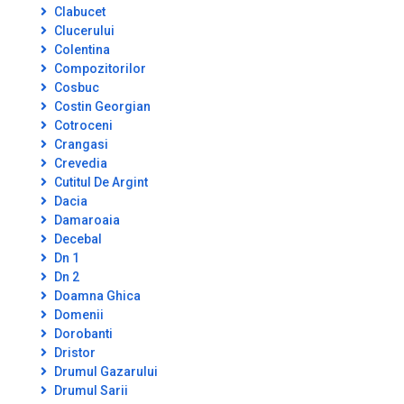
Clabucet
Clucerului
Colentina
Compozitorilor
Cosbuc
Costin Georgian
Cotroceni
Crangasi
Crevedia
Cutitul De Argint
Dacia
Damaroaia
Decebal
Dn 1
Dn 2
Doamna Ghica
Domenii
Dorobanti
Dristor
Drumul Gazarului
Drumul Sarii