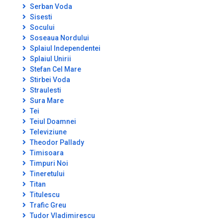
Serban Voda
Sisesti
Socului
Soseaua Nordului
Splaiul Independentei
Splaiul Unirii
Stefan Cel Mare
Stirbei Voda
Straulesti
Sura Mare
Tei
Teiul Doamnei
Televiziune
Theodor Pallady
Timisoara
Timpuri Noi
Tineretului
Titan
Titulescu
Trafic Greu
Tudor Vladimirescu