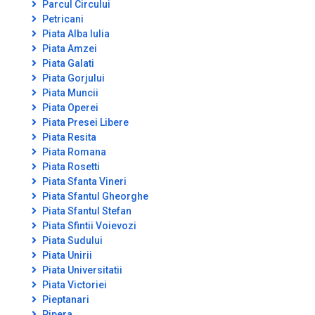
Parcul Circului
Petricani
Piata Alba Iulia
Piata Amzei
Piata Galati
Piata Gorjului
Piata Muncii
Piata Operei
Piata Presei Libere
Piata Resita
Piata Romana
Piata Rosetti
Piata Sfanta Vineri
Piata Sfantul Gheorghe
Piata Sfantul Stefan
Piata Sfintii Voievozi
Piata Sudului
Piata Unirii
Piata Universitatii
Piata Victoriei
Pieptanari
Pipera