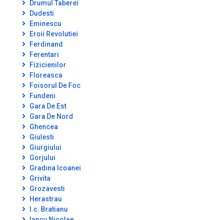
Drumul Taberei
Dudesti
Eminescu
Eroii Revolutiei
Ferdinand
Ferentari
Fizicienilor
Floreasca
Foisorul De Foc
Fundeni
Gara De Est
Gara De Nord
Ghencea
Giulesti
Giurgiului
Gorjului
Gradina Icoanei
Grivita
Grozavesti
Herastrau
I.c. Bratianu
Iancu Nicolae