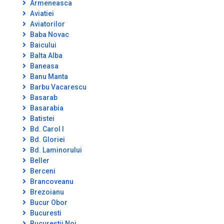
Armeneasca
Aviatiei
Aviatorilor
Baba Novac
Baicului
Balta Alba
Baneasa
Banu Manta
Barbu Vacarescu
Basarab
Basarabia
Batistei
Bd. Carol I
Bd. Gloriei
Bd. Laminorului
Beller
Berceni
Brancoveanu
Brezoianu
Bucur Obor
Bucuresti
Bucurestii Noi