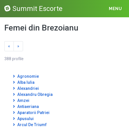
Summit Escorte
MENU
Femei din Brezoianu
«
»
388 profile
Agronomie
Alba Iulia
Alexandriei
Alexandru Obregia
Amzei
Antiaeriana
Aparatorii Patriei
Apusului
Arcul De Triumf