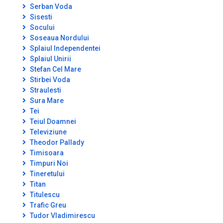
Serban Voda
Sisesti
Socului
Soseaua Nordului
Splaiul Independentei
Splaiul Unirii
Stefan Cel Mare
Stirbei Voda
Straulesti
Sura Mare
Tei
Teiul Doamnei
Televiziune
Theodor Pallady
Timisoara
Timpuri Noi
Tineretului
Titan
Titulescu
Trafic Greu
Tudor Vladimirescu