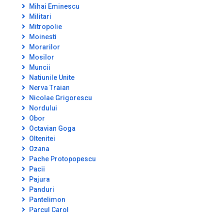
Mihai Eminescu
Militari
Mitropolie
Moinesti
Morarilor
Mosilor
Muncii
Natiunile Unite
Nerva Traian
Nicolae Grigorescu
Nordului
Obor
Octavian Goga
Oltenitei
Ozana
Pache Protopopescu
Pacii
Pajura
Panduri
Pantelimon
Parcul Carol