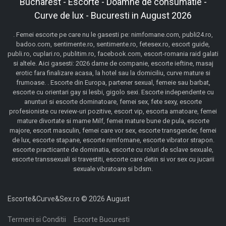
Bucharest - Escorte - Doamne de consumatie -
Curve de lux - Bucuresti in August 2026
. Femei escorte pe care nu le gasesti pe: nimfomane.com, publi24.ro,
badoo.com, sentimente.ro, sentimente.ro, fetesex.ro, escort guide,
publi.ro, cuplari.ro, publitim.ro, facebook.com, escort-romania raid galati
si altele. Aici gasesti: 2026 dame de companie, escorte ieftine, masaj
erotic fara finalizare acasa, la hotel sau la domiciliu, curve mature si
frumoase. . Escorte din Europa, partener sexual, femeie sau barbat,
escorte cu orientari gay si lesbi, gigolo sexi. Escorte independente cu
anunturi si escorte dominatoare, femei sex, fete sexy, escorte
profesioniste cu review-uri pozitive, escort vip, escorta amatoare, femei
mature divortate si mame Milf, femei mature bune de pula, escorte
majore, escort masculin, femei care vor sex, escorte transgender, femei
de lux, escorte stapane, escorte nimfomane, escorte vibrator strapon.
escorte practicante de dominatia, escorte cu roluri de sclave sexuale,
escorte transsexuali si travestiti, escorte care detin si vor sex cu jucarii
sexuale vibratoare si bdsm.
Escorte&Curve&Sex.ro © 2026 August
Termeni si Conditii
Escorte Bucuresti