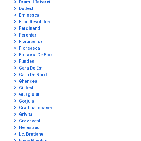
Drumul Taberei
Dudesti
Eminescu
Eroii Revolutiei
Ferdinand
Ferentari
Fizicienilor
Floreasca
Foisorul De Foc
Fundeni
Gara De Est
Gara De Nord
Ghencea
Giulesti
Giurgiului
Gorjului
Gradina Icoanei
Grivita
Grozavesti
Herastrau
I.c. Bratianu
Iancu Nicolae