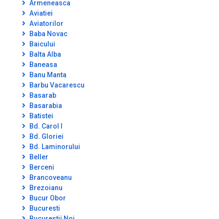
Armeneasca
Aviatiei
Aviatorilor
Baba Novac
Baicului
Balta Alba
Baneasa
Banu Manta
Barbu Vacarescu
Basarab
Basarabia
Batistei
Bd. Carol I
Bd. Gloriei
Bd. Laminorului
Beller
Berceni
Brancoveanu
Brezoianu
Bucur Obor
Bucuresti
Bucurestii Noi