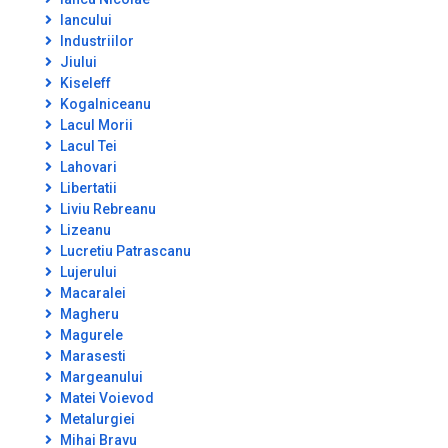
Iancului
Industriilor
Jiului
Kiseleff
Kogalniceanu
Lacul Morii
Lacul Tei
Lahovari
Libertatii
Liviu Rebreanu
Lizeanu
Lucretiu Patrascanu
Lujerului
Macaralei
Magheru
Magurele
Marasesti
Margeanului
Matei Voievod
Metalurgiei
Mihai Bravu