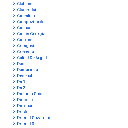
Clabucet
Clucerului
Colentina
Compozitorilor
Cosbuc
Costin Georgian
Cotroceni
Crangasi
Crevedia
Cutitul De Argint
Dacia
Damaroaia
Decebal
Dn 1
Dn 2
Doamna Ghica
Domenii
Dorobanti
Dristor
Drumul Gazarului
Drumul Sarii