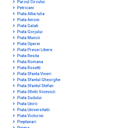
Parcul Circului
Petricani
Piata Alba Iulia
Piata Amzei
Piata Galati
Piata Gorjului
Piata Muncii
Piata Operei
Piata Presei Libere
Piata Resita
Piata Romana
Piata Rosetti
Piata Sfanta Vineri
Piata Sfantul Gheorghe
Piata Sfantul Stefan
Piata Sfintii Voievozi
Piata Sudului
Piata Unirii
Piata Universitatii
Piata Victoriei
Pieptanari
Pipera