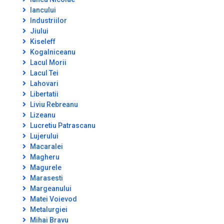
Iancului
Industriilor
Jiului
Kiseleff
Kogalniceanu
Lacul Morii
Lacul Tei
Lahovari
Libertatii
Liviu Rebreanu
Lizeanu
Lucretiu Patrascanu
Lujerului
Macaralei
Magheru
Magurele
Marasesti
Margeanului
Matei Voievod
Metalurgiei
Mihai Bravu