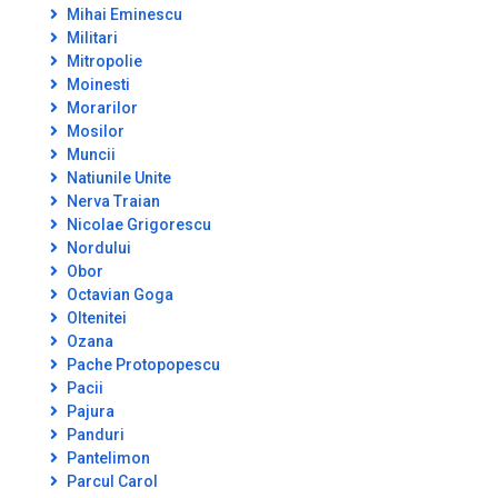
Mihai Eminescu
Militari
Mitropolie
Moinesti
Morarilor
Mosilor
Muncii
Natiunile Unite
Nerva Traian
Nicolae Grigorescu
Nordului
Obor
Octavian Goga
Oltenitei
Ozana
Pache Protopopescu
Pacii
Pajura
Panduri
Pantelimon
Parcul Carol