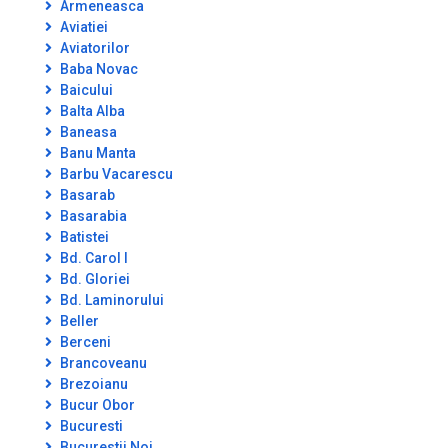
Armeneasca
Aviatiei
Aviatorilor
Baba Novac
Baicului
Balta Alba
Baneasa
Banu Manta
Barbu Vacarescu
Basarab
Basarabia
Batistei
Bd. Carol I
Bd. Gloriei
Bd. Laminorului
Beller
Berceni
Brancoveanu
Brezoianu
Bucur Obor
Bucuresti
Bucurestii Noi