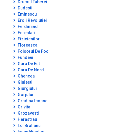
Drumul Taberei
Dudesti
Eminescu
Eroii Revolutiei
Ferdinand
Ferentari
Fizicienilor
Floreasca
Foisorul De Foc
Fundeni
Gara De Est
Gara De Nord
Ghencea
Giulesti
Giurgiului
Gorjului
Gradina Icoanei
Grivita
Grozavesti
Herastrau
I.c. Bratianu
Iancu Nicolae