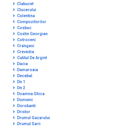
Clabucet
Clucerului
Colentina
Compozitorilor
Cosbuc
Costin Georgian
Cotroceni
Crangasi
Crevedia
Cutitul De Argint
Dacia
Damaroaia
Decebal
Dn 1
Dn 2
Doamna Ghica
Domenii
Dorobanti
Dristor
Drumul Gazarului
Drumul Sarii