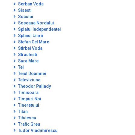
Serban Voda
Sisesti
Socului
Soseaua Nordului
Splaiul Independentei
Splaiul Unirii
Stefan Cel Mare
Stirbei Voda
Straulesti
Sura Mare
Tei
Teiul Doamnei
Televiziune
Theodor Pallady
Timisoara
Timpuri Noi
Tineretului
Titan
Titulescu
Trafic Greu
Tudor Vladimirescu