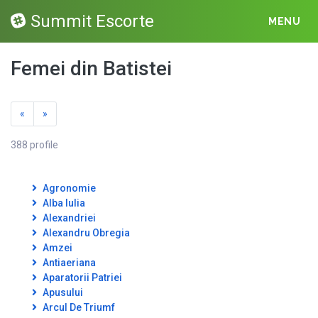
Summit Escorte
MENU
Femei din Batistei
«
»
388 profile
Agronomie
Alba Iulia
Alexandriei
Alexandru Obregia
Amzei
Antiaeriana
Aparatorii Patriei
Apusului
Arcul De Triumf