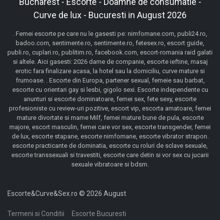
Bucharest - Escorte - Doamne de consumatie -
Curve de lux - Bucuresti in August 2026
. Femei escorte pe care nu le gasesti pe: nimfomane.com, publi24.ro,
badoo.com, sentimente.ro, sentimente.ro, fetesex.ro, escort guide,
publi.ro, cuplari.ro, publitim.ro, facebook.com, escort-romania raid galati
si altele. Aici gasesti: 2026 dame de companie, escorte ieftine, masaj
erotic fara finalizare acasa, la hotel sau la domiciliu, curve mature si
frumoase. . Escorte din Europa, partener sexual, femeie sau barbat,
escorte cu orientari gay si lesbi, gigolo sexi. Escorte independente cu
anunturi si escorte dominatoare, femei sex, fete sexy, escorte
profesioniste cu review-uri pozitive, escort vip, escorta amatoare, femei
mature divortate si mame Milf, femei mature bune de pula, escorte
majore, escort masculin, femei care vor sex, escorte transgender, femei
de lux, escorte stapane, escorte nimfomane, escorte vibrator strapon.
escorte practicante de dominatia, escorte cu roluri de sclave sexuale,
escorte transsexuali si travestiti, escorte care detin si vor sex cu jucarii
sexuale vibratoare si bdsm.
Escorte&Curve&Sex.ro © 2026 August
Termeni si Conditii
Escorte Bucuresti