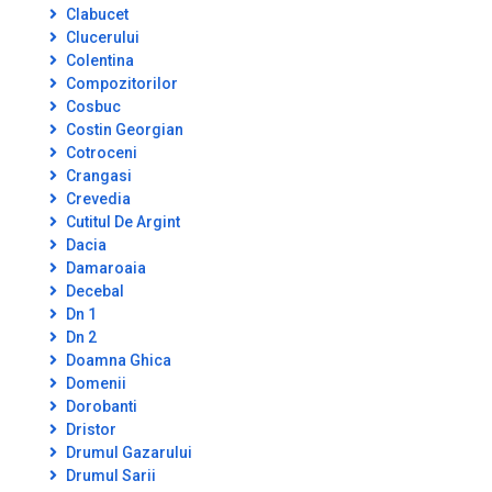
Clabucet
Clucerului
Colentina
Compozitorilor
Cosbuc
Costin Georgian
Cotroceni
Crangasi
Crevedia
Cutitul De Argint
Dacia
Damaroaia
Decebal
Dn 1
Dn 2
Doamna Ghica
Domenii
Dorobanti
Dristor
Drumul Gazarului
Drumul Sarii