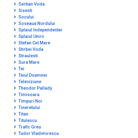
Serban Voda
Sisesti
Socului
Soseaua Nordului
Splaiul Independentei
Splaiul Unirii
Stefan Cel Mare
Stirbei Voda
Straulesti
Sura Mare
Tei
Teiul Doamnei
Televiziune
Theodor Pallady
Timisoara
Timpuri Noi
Tineretului
Titan
Titulescu
Trafic Greu
Tudor Vladimirescu