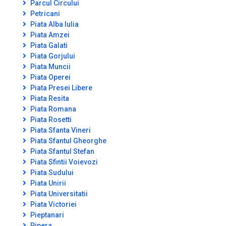
Parcul Circului
Petricani
Piata Alba Iulia
Piata Amzei
Piata Galati
Piata Gorjului
Piata Muncii
Piata Operei
Piata Presei Libere
Piata Resita
Piata Romana
Piata Rosetti
Piata Sfanta Vineri
Piata Sfantul Gheorghe
Piata Sfantul Stefan
Piata Sfintii Voievozi
Piata Sudului
Piata Unirii
Piata Universitatii
Piata Victoriei
Pieptanari
Pipera