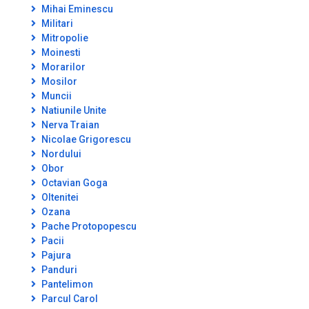
Mihai Eminescu
Militari
Mitropolie
Moinesti
Morarilor
Mosilor
Muncii
Natiunile Unite
Nerva Traian
Nicolae Grigorescu
Nordului
Obor
Octavian Goga
Oltenitei
Ozana
Pache Protopopescu
Pacii
Pajura
Panduri
Pantelimon
Parcul Carol