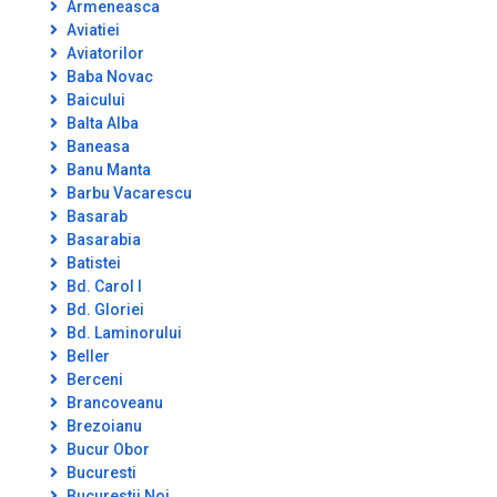
Armeneasca
Aviatiei
Aviatorilor
Baba Novac
Baicului
Balta Alba
Baneasa
Banu Manta
Barbu Vacarescu
Basarab
Basarabia
Batistei
Bd. Carol I
Bd. Gloriei
Bd. Laminorului
Beller
Berceni
Brancoveanu
Brezoianu
Bucur Obor
Bucuresti
Bucurestii Noi