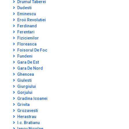
Drumul Taberei
Dudesti
Eminescu
Eroii Revolutiei
Ferdinand
Ferentari
Fizicienilor
Floreasca
Foisorul De Foc
Fundeni
Gara De Est
Gara De Nord
Ghencea
Giulesti
Giurgiului
Gorjului
Gradina Icoanei
Grivita
Grozavesti
Herastrau
I.c. Bratianu
Iancu Nicolae