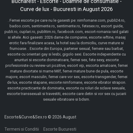
Bucharest - Escorte - Doamne de consumatie -
Curve de lux - Bucuresti in August 2026
. Femei escorte pe care nu le gasesti pe: nimfomane.com, publi24.ro,
badoo.com, sentimente.ro, sentimente.ro, fetesex.ro, escort guide,
publi.ro, cuplari.ro, publitim.ro, facebook.com, escort-romania raid galati
si altele. Aici gasesti: 2026 dame de companie, escorte ieftine, masaj
erotic fara finalizare acasa, la hotel sau la domiciliu, curve mature si
frumoase. . Escorte din Europa, partener sexual, femeie sau barbat,
escorte cu orientari gay si lesbi, gigolo sexi. Escorte independente cu
anunturi si escorte dominatoare, femei sex, fete sexy, escorte
profesioniste cu review-uri pozitive, escort vip, escorta amatoare, femei
mature divortate si mame Milf, femei mature bune de pula, escorte
majore, escort masculin, femei care vor sex, escorte transgender, femei
de lux, escorte stapane, escorte nimfomane, escorte vibrator strapon.
escorte practicante de dominatia, escorte cu roluri de sclave sexuale,
escorte transsexuali si travestiti, escorte care detin si vor sex cu jucarii
sexuale vibratoare si bdsm.
Escorte&Curve&Sex.ro © 2026 August
Termeni si Conditii
Escorte Bucuresti