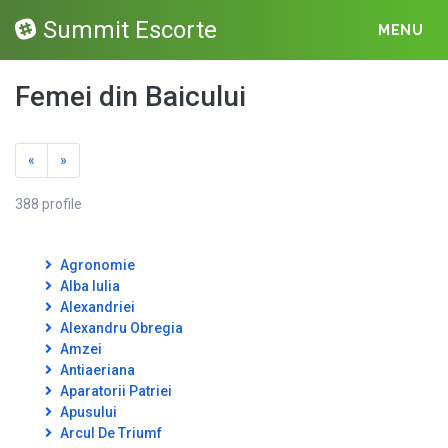
Summit Escorte
MENU
Femei din Baicului
«
»
388 profile
Agronomie
Alba Iulia
Alexandriei
Alexandru Obregia
Amzei
Antiaeriana
Aparatorii Patriei
Apusului
Arcul De Triumf