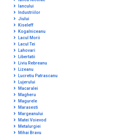
Iancului
Industriilor
Jiului
Kiseleff
Kogalniceanu
Lacul Morii
Lacul Tei
Lahovari
Libertatii
Liviu Rebreanu
Lizeanu
Lucretiu Patrascanu
Lujerului
Macaralei
Magheru
Magurele
Marasesti
Margeanului
Matei Voievod
Metalurgiei
Mihai Bravu