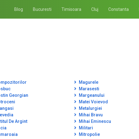
Blog
Bucuresti
Timisoara
Cluj
Constanta
mpozitorilor
Magurele
sbuc
Marasesti
stin Georgian
Margeanului
troceni
Matei Voievod
angasi
Metalurgiei
evedia
Mihai Bravu
itul De Argint
Mihai Eminescu
cia
Militari
maroaia
Mitropolie