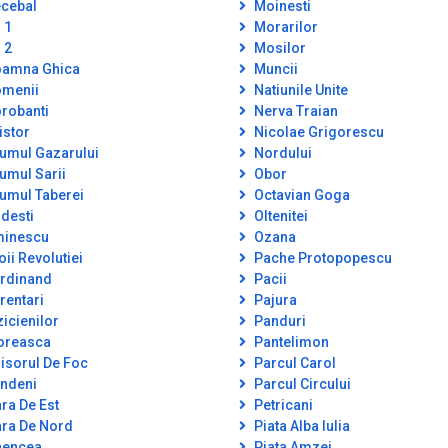
cebal
Moinesti
 1
Morarilor
 2
Mosilor
amna Ghica
Muncii
menii
Natiunile Unite
robanti
Nerva Traian
istor
Nicolae Grigorescu
umul Gazarului
Nordului
umul Sarii
Obor
umul Taberei
Octavian Goga
desti
Oltenitei
inescu
Ozana
oii Revolutiei
Pache Protopopescu
rdinand
Pacii
rentari
Pajura
zicienilor
Panduri
oreasca
Pantelimon
isorul De Foc
Parcul Carol
ndeni
Parcul Circului
ra De Est
Petricani
ra De Nord
Piata Alba Iulia
encea
Piata Amzei