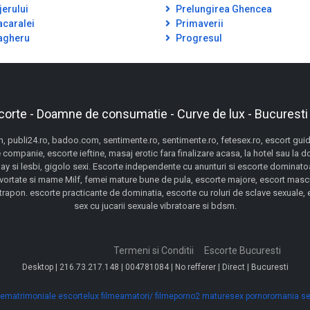
jerului
Prelungirea Ghencea
caralei
Primaverii
gheru
Progresul
corte - Doamne de consumatie - Curve de lux - Bucuresti
 publi24.ro, badoo.com, sentimente.ro, sentimente.ro, fetesex.ro, escort guide,
 companie, escorte ieftine, masaj erotic fara finalizare acasa, la hotel sau la 
gay si lesbi, gigolo sexi. Escorte independente cu anunturi si escorte dominatoa
ivortate si mame Milf, femei mature bune de pula, escorte majore, escort mascu
pon. escorte practicante de dominatia, escorte cu roluri de sclave sexuale, esc
sex cu jucarii sexuale vibratoare si bdsm.
Termeni si Conditii
Escorte Bucuresti
Desktop | 216.73.217.148 | 004781084 | No refferer | Direct | Bucuresti
ematrimoniale
escortelux
filmeamatori/
filmeporno2
maturesex
pornoromania
se