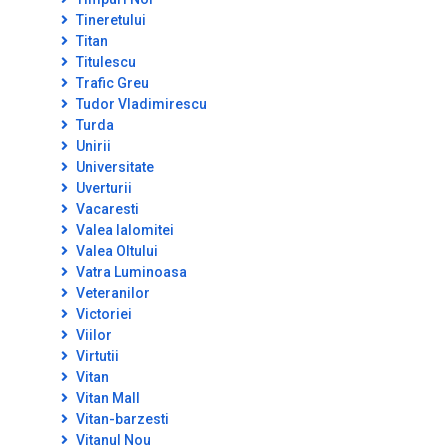
Tineretului
Titan
Titulescu
Trafic Greu
Tudor Vladimirescu
Turda
Unirii
Universitate
Uverturii
Vacaresti
Valea Ialomitei
Valea Oltului
Vatra Luminoasa
Veteranilor
Victoriei
Viilor
Virtutii
Vitan
Vitan Mall
Vitan-barzesti
Vitanul Nou