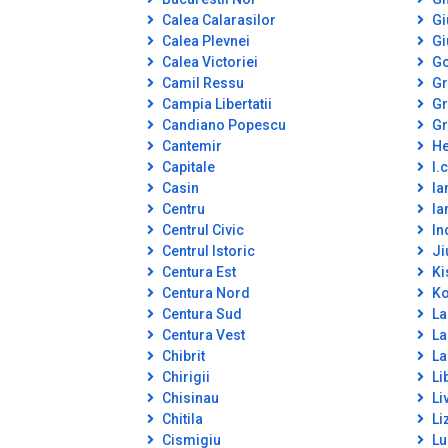
Calea Calarasilor
Gi
Calea Plevnei
Gi
Calea Victoriei
Go
Camil Ressu
Gr
Campia Libertatii
Gr
Candiano Popescu
Gr
Cantemir
He
Capitale
I.c
Casin
Ia
Centru
Ia
Centrul Civic
In
Centrul Istoric
Ji
Centura Est
Ki
Centura Nord
Ko
Centura Sud
La
Centura Vest
La
Chibrit
La
Chirigii
Lib
Chisinau
Li
Chitila
Li
Cismigiu
Lu