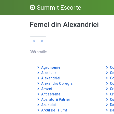
Summit Escorte
Femei din Alexandriei
«
»
388 profile
Agronomie
Co
Alba Iulia
Co
Alexandriei
Co
Alexandru Obregia
Co
Amzei
Cr
Antiaeriana
Cr
Aparatorii Patriei
Cut
Apusului
Da
Arcul De Triumf
Da