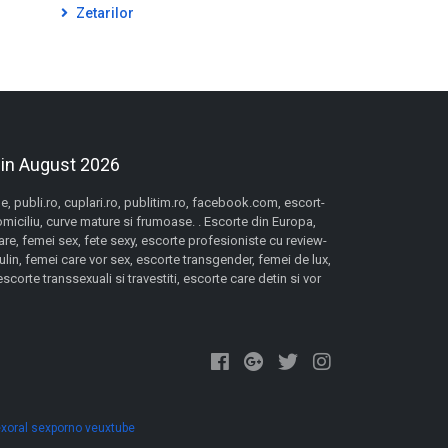
Zetarilor
 in August 2026
 publi.ro, cuplari.ro, publitim.ro, facebook.com, escort-
domiciliu, curve mature si frumoase. . Escorte din Europa,
re, femei sex, fete sexy, escorte profesioniste cu review-
lin, femei care vor sex, escorte transgender, femei de lux,
orte transsexuali si travestiti, escorte care detin si vor
xoral
sexporno
veuxtube