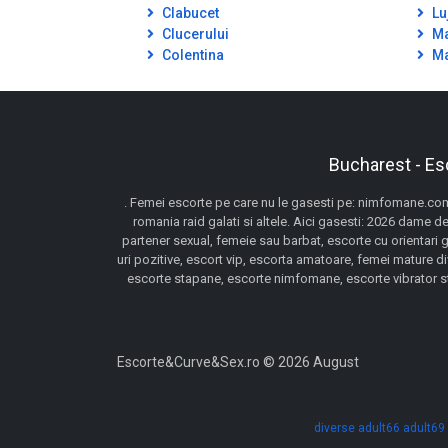
Clabucet
Lu
Clucerului
Ma
Colentina
Ma
Bucharest - Es
. Femei escorte pe care nu le gasesti pe: nimfomane.com,
romania raid galati si altele. Aici gasesti: 2026 dame de
partener sexual, femeie sau barbat, escorte cu orientari 
uri pozitive, escort vip, escorta amatoare, femei mature d
escorte stapane, escorte nimfomane, escorte vibrator stra
Escorte&Curve&Sex.ro © 2026 August
diverse
adult66
adult69