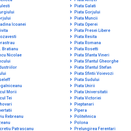
ulesti
Piata Galati
urgiului
Piata Gorjului
rjului
Piata Muncii
adina Icoanei
Piata Operei
ivita
Piata Presei Libere
ozavesti
Piata Resita
rastrau
Piata Romana
. Bratianu
Piata Rosetti
ncu Nicolae
Piata Sfanta Vineri
ncului
Piata Sfantul Gheorghe
dustriilor
Piata Sfantul Stefan
ului
Piata Sfintii Voievozi
seleff
Piata Sudului
galniceanu
Piata Unirii
cul Morii
Piata Universitatii
cul Tei
Piata Victoriei
hovari
Pieptanari
ertatii
Pipera
viu Rebreanu
Politehnica
zeanu
Polona
cretiu Patrascanu
Prelungirea Ferentari