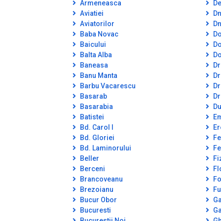
Armeneasca
De
Aviatiei
Dn
Aviatorilor
Dn
Baba Novac
Do
Baicului
Do
Balta Alba
Do
Baneasa
Dr
Banu Manta
Dr
Barbu Vacarescu
Dr
Basarab
Dr
Basarabia
Du
Batistei
Em
Bd. Carol I
Er
Bd. Gloriei
Fe
Bd. Laminorului
Fe
Beller
Fi
Berceni
Fl
Brancoveanu
Fo
Brezoianu
Fu
Bucur Obor
Ga
Bucuresti
Ga
Bucurestii Noi
Gh